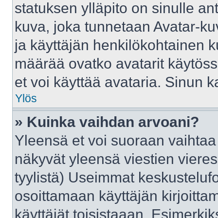
statuksen ylläpito on sinulle an
kuva, joka tunnetaan Avatar-ku
ja käyttäjän henkilökohtainen k
määrää ovatko avatarit käytössä
et voi käyttää avataria. Sinun ka
Ylös
» Kuinka vaihdan arvoani?
Yleensä et voi suoraan vaihtaa
näkyvät yleensä viestien viere
tyylistä) Useimmat keskusteluf
osoittamaan käyttäjän kirjoittam
käyttäjät toisistaaan. Esimerkiks