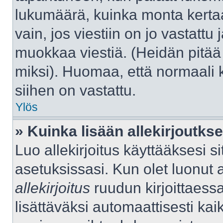
lukumäärä, kuinka monta kerta
vain, jos viestiin on jo vastattu j
muokkaa viestiä. (Heidän pitää 
miksi). Huomaa, että normaali kä
siihen on vastattu.
Ylös
» Kuinka lisään allekirjoutks
Luo allekirjoitus käyttääksesi 
asetuksissasi. Kun olet luonut al
allekirjoitus
ruudun kirjoittaessas
lisättäväksi automaattisesti kaik