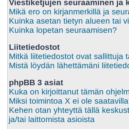
Viestiketjujen seuraaminen ja k
Mikä ero on kirjanmerkillä ja seu
Kuinka asetan tietyn alueen tai v
Kuinka lopetan seuraamisen?
Liitetiedostot
Mitkä liitetiedostot ovat sallittuja 
Mistä löydän lähettämäni liitetied
phpBB 3 asiat
Kuka on kirjoittanut tämän ohjel
Miksi toimintoa X ei ole saatavill
Kehen otan yhteyttä tällä keskust
ja/tai laittomista asioista