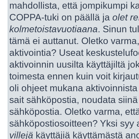
mahdollista, että jompikumpi k
COPPA-tuki on päällä ja
olet re
kolmetoistavuotiaana
. Sinun tu
tämä ei auttanut. Oletko varma,
aktivointia? Useat keskustelufo
aktivoinnin uusilta käyttäjiltä jo
toimesta ennen kuin voit kirjaut
oli ohjeet mukana aktivoinnista 
sait sähköpostia, noudata siinä t
sähköpostia. Oletko varma, ett
sähköpostiosoitteen? Yksi syy 
villejä
käyttäjiä käyttämästä an