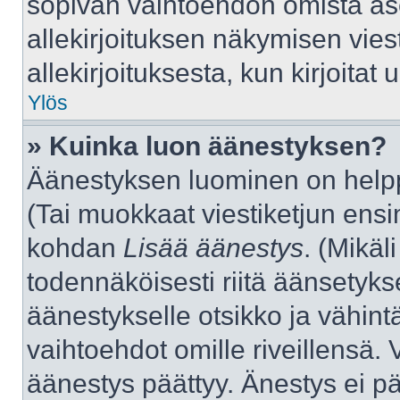
sopivan vaihtoehdon omista aset
allekirjoituksen näkymisen viest
allekirjoituksesta, kun kirjoitat u
Ylös
» Kuinka luon äänestyksen?
Äänestyksen luominen on helppo
(Tai muokkaat viestiketjun ensi
kohdan
Lisää äänestys
. (Mikäli
todennäköisesti riitä äänsetyk
äänestykselle otsikko ja vähint
vaihtoehdot omille riveillensä. 
äänestys päättyy. Änestys ei pä