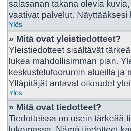
salasanan takana olevia kuvia,
vaativat palvelut. Näyttääkses
Ylös
» Mitä ovat yleistiedotteet?
Yleistiedotteet sisältävät tärke
lukea mahdollisimman pian. Ylei
keskustelufoorumin alueilla ja
Ylläpitäjät antavat oikeudet ylei
Ylös
» Mitä ovat tiedotteet?
Tiedotteissa on usein tärkeää tie
lukemassa. Nämä tiedotteet ka