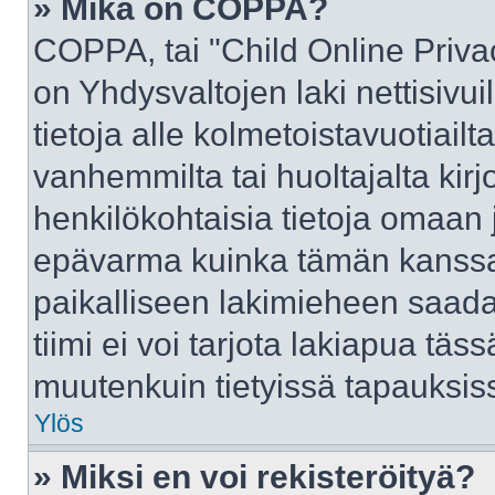
» Mikä on COPPA?
COPPA, tai "Child Online Priva
on Yhdysvaltojen laki nettisivui
tietoja alle kolmetoistavuotiai
vanhemmilta tai huoltajalta kirj
henkilökohtaisia tietoja omaan 
epävarma kuinka tämän kanssa 
paikalliseen lakimieheen saad
tiimi ei voi tarjota lakiapua täss
muutenkuin tietyissä tapauksiss
Ylös
» Miksi en voi rekisteröityä?