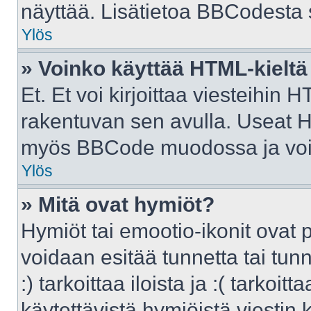
näyttää. Lisätietoa BBCodesta sa
Ylös
» Voinko käyttää HTML-kieltä
Et. Et voi kirjoittaa viesteihin 
rakentuvan sen avulla. Useat H
myös BBCode muodossa ja voit k
Ylös
» Mitä ovat hymiöt?
Hymiöt tai emootio-ikonit ovat p
voidaan esitää tunnetta tai tunn
:) tarkoittaa iloista ja :( tarkoit
käytettävistä hymiöistä viestin