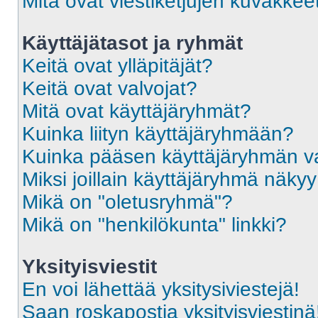
Mitä ovat viestiketjujen kuvakkee
Käyttäjätasot ja ryhmät
Keitä ovat ylläpitäjät?
Keitä ovat valvojat?
Mitä ovat käyttäjäryhmät?
Kuinka liityn käyttäjäryhmään?
Kuinka pääsen käyttäjäryhmän va
Miksi joillain käyttäjäryhmä näky
Mikä on "oletusryhmä"?
Mikä on "henkilökunta" linkki?
Yksityisviestit
En voi lähettää yksitysiviestejä!
Saan roskapostia yksityisviestinä