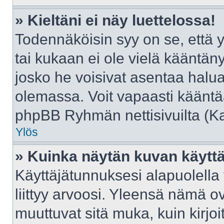
» Kieltäni ei näy luettelossa!
Todennäköisin syy on se, että yl
tai kukaan ei ole vielä kääntänyt 
josko he voisivat asentaa halua
olemassa. Voit vapaasti kääntää
phpBB Ryhmän nettisivuilta (Kat
Ylös
» Kuinka näytän kuvan käyttä
Käyttäjätunnuksesi alapuolella
liittyy arvoosi. Yleensä nämä ovat
muuttuvat sitä muka, kuin kirjo