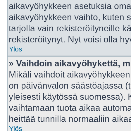
aikavyöhykkeen asetuksia omast
aikavyöhykkeen vaihto, kuten s
tarjolla vain rekisteröityneille kä
rekisteröitynyt. Nyt voisi olla hy
Ylös
» Vaihdoin aikavyöhykettä, mut
Mikäli vaihdoit aikavyöhykkeen
on päivänvalon säästöajassa (t
yleisesti käytössä suomessa). 
vaihtamaan tuota aikaa automaat
heittää tunnilla normaaliin aika
Ylös