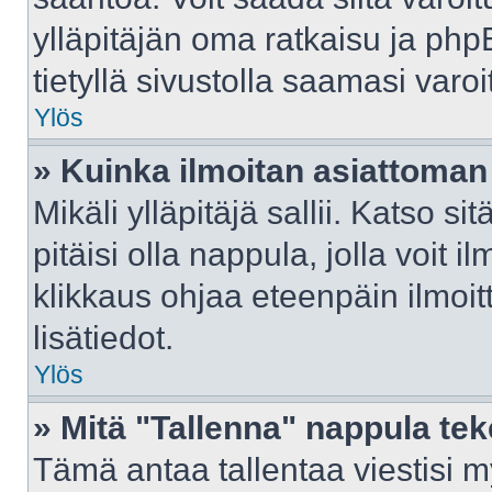
ylläpitäjän oma ratkaisu ja ph
tietyllä sivustolla saamasi var
Ylös
» Kuinka ilmoitan asiattoman 
Mikäli ylläpitäjä sallii. Katso sit
pitäisi olla nappula, jolla voit 
klikkaus ohjaa eteenpäin ilmoi
lisätiedot.
Ylös
» Mitä "Tallenna" nappula te
Tämä antaa tallentaa viestisi 