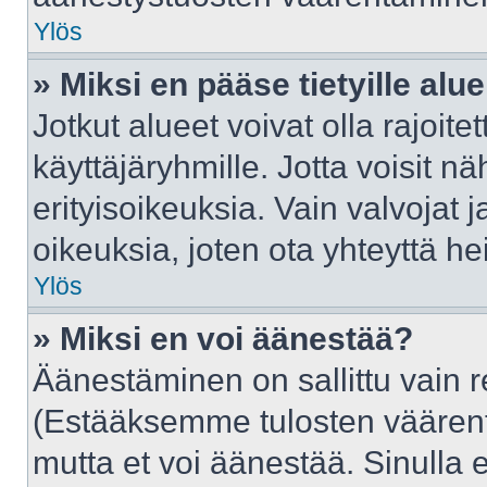
Ylös
» Miksi en pääse tietyille alue
Jotkut alueet voivat olla rajoitettu
käyttäjäryhmille. Jotta voisit näh
erityisoikeuksia. Vain valvojat j
oikeuksia, joten ota yhteyttä he
Ylös
» Miksi en voi äänestää?
Äänestäminen on sallittu vain rek
(Estääksemme tulosten väärentäm
mutta et voi äänestää. Sinulla e