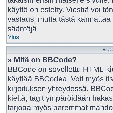
käyttö on estetty. Viestiä voi tö
vastaus, mutta tästä kannattaa 
sääntöjä.
Ylös
Viestie
» Mitä on BBCode?
BBCode on sovellettu HTML-kiele
käyttää BBCodea. Voit myös it
kirjoituksen yhteydessä. BBCod
kieltä, tagit ympäröidään hakasul
tarjoaa myös paremmat mahdoll