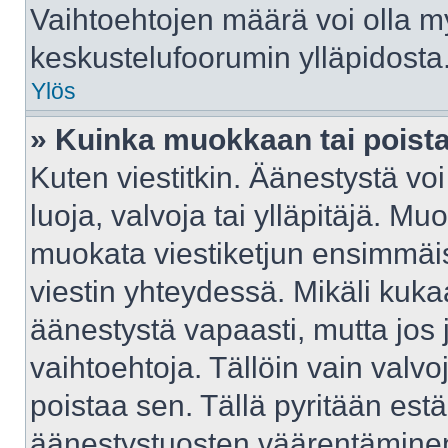
Vaihtoehtojen määrä voi olla myö
keskustelufoorumin ylläpidosta
Ylös
» Kuinka muokkaan tai poist
Kuten viestitkin. Äänestystä v
luoja, valvoja tai ylläpitäjä. M
muokata viestiketjun ensimmäis
viestin yhteydessä. Mikäli kuka
äänestystä vapaasti, mutta jos 
vaihtoehtoja. Tällöin vain valvoj
poistaa sen. Tällä pyritään e
äänestystuosten väärentäminen