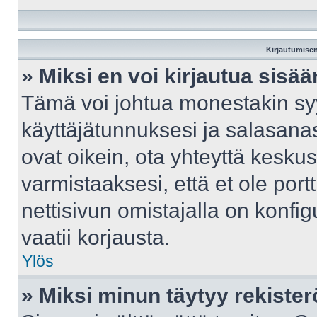
Kirjautumisen
» Miksi en voi kirjautua sisä
Tämä voi johtua monestakin syy
käyttäjätunnuksesi ja salasanasi
ovat oikein, ota yhteyttä kesku
varmistaaksesi, että et ole port
nettisivun omistajalla on konfig
vaatii korjausta.
Ylös
» Miksi minun täytyy rekister