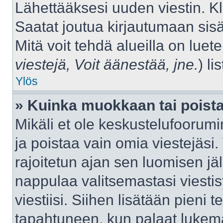
Lähettääksesi uuden viestin. K
Saatat joutua kirjautumaan sisä
Mitä voit tehdä alueilla on luet
viestejä, Voit äänestää, jne.
) lis
Ylös
» Kuinka muokkaan tai poista
Mikäli et ole keskustelufoorumin
ja poistaa vain omia viestejäsi.
rajoitetun ajan sen luomisen j
nappulaa valitsemastasi viestis
viestiisi. Siihen lisätään pien
tapahtuneen, kun palaat luke