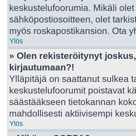
keskustelufoorumia. Mikäli olet
sähköpostiosoitteen, olet tarkist
myös roskapostikansion. Ota yht
Ylös
» Olen rekisteröitynyt josku
kirjautumaan?!
Ylläpitäjä on saattanut sulkea t
keskustelufoorumit poistavat k
säästääkseen tietokannan kokoa
mahdollisesti aktiivisempi kesk
Ylös