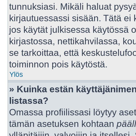
tunnuksiasi. Mikäli haluat pysyä
kirjautuessassi sisään. Tätä ei 
jos käytät julkisessa käytössä 
kirjastossa, nettikahvilassa, kou
se tarkoittaa, että keskustelufo
toiminnon pois käytöstä.
Ylös
» Kuinka estän käyttäjänimen
listassa?
Omassa profiilissasi löytyy as
tämän asetuksen kohtaan
pääl
ylläpitäjiin, valvojiin ja itselles