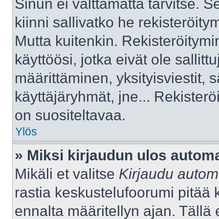
Sinun ei välttämättä tarvitse. S
kiinni sallivatko he rekisteröity
Mutta kuitenkin. Rekisteröitymi
käyttöösi, jotka eivät ole sallitt
määrittäminen, yksityisviestit, s
käyttäjäryhmät, jne... Rekister
on suositeltavaa.
Ylös
» Miksi kirjaudun ulos automa
Mikäli et valitse
Kirjaudu automa
rastia keskustelufoorumi pitää 
ennalta määritellyn ajan. Tällä