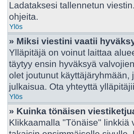
Ladataksesi tallennetun viestin
ohjeita.
Ylös
» Miksi viestini vaatii hyväk
Ylläpitäjä on voinut laittaa aluee
täytyy ensin hyväksyä valvojie
olet joutunut käyttäjäryhmään, j
julkaisua. Ota yhteyttä ylläpitäj
Ylös
» Kuinka tönäisen viestiketju
Klikkaamalla "Tönäise" linkkiä v
takaisin ensimmäiselle sivulle.