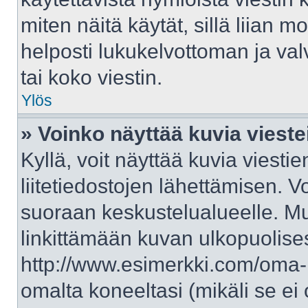
miten näitä käytät, sillä liian 
helposti lukukelvottoman ja val
tai koko viestin.
Ylös
» Voinko näyttää kuvia vieste
Kyllä, voit näyttää kuvia viestie
liitetiedostojen lähettämisen. V
suoraan keskustelualueelle. M
linkittämään kuvan ulkopuolises
http://www.esimerkki.com/oma-ku
omalta koneeltasi (mikäli se ei 