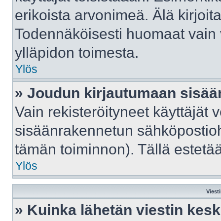
erikoista arvonimeä. Älä kirjoit
Todennäköisesti huomaat vain 
ylläpidon toimesta.
Ylös
» Joudun kirjautumaan sisään
Vain rekisteröityneet käyttäjät 
sisäänrakennetun sähköpostiohje
tämän toiminnon). Tällä estetää
Ylös
Viest
» Kuinka lähetän viestin kes