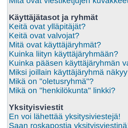
Mitä ovat viestiketjujen kuvakkee
Käyttäjätasot ja ryhmät
Keitä ovat ylläpitäjät?
Keitä ovat valvojat?
Mitä ovat käyttäjäryhmät?
Kuinka liityn käyttäjäryhmään?
Kuinka pääsen käyttäjäryhmän va
Miksi joillain käyttäjäryhmä näky
Mikä on "oletusryhmä"?
Mikä on "henkilökunta" linkki?
Yksityisviestit
En voi lähettää yksitysiviestejä!
Saan roskapostia yksityisviestinä