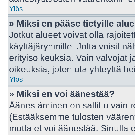
Ylös
» Miksi en pääse tietyille alue
Jotkut alueet voivat olla rajoitettu
käyttäjäryhmille. Jotta voisit näh
erityisoikeuksia. Vain valvojat j
oikeuksia, joten ota yhteyttä he
Ylös
» Miksi en voi äänestää?
Äänestäminen on sallittu vain rek
(Estääksemme tulosten väärentäm
mutta et voi äänestää. Sinulla e