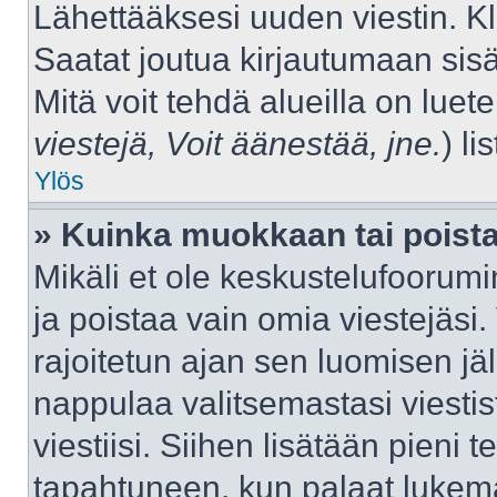
Lähettääksesi uuden viestin. K
Saatat joutua kirjautumaan sisä
Mitä voit tehdä alueilla on luet
viestejä, Voit äänestää, jne.
) lis
Ylös
» Kuinka muokkaan tai poista
Mikäli et ole keskustelufoorumin
ja poistaa vain omia viestejäsi.
rajoitetun ajan sen luomisen j
nappulaa valitsemastasi viestis
viestiisi. Siihen lisätään pien
tapahtuneen, kun palaat luke