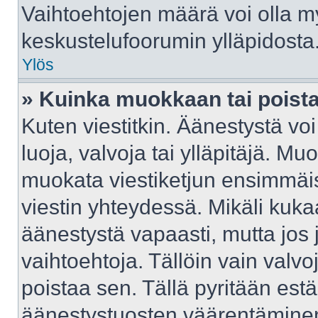
Vaihtoehtojen määrä voi olla myö
keskustelufoorumin ylläpidosta
Ylös
» Kuinka muokkaan tai poist
Kuten viestitkin. Äänestystä v
luoja, valvoja tai ylläpitäjä. M
muokata viestiketjun ensimmäis
viestin yhteydessä. Mikäli kuka
äänestystä vapaasti, mutta jos 
vaihtoehtoja. Tällöin vain valvoj
poistaa sen. Tällä pyritään e
äänestystuosten väärentäminen