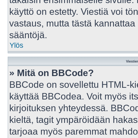
käyttö on estetty. Viestiä voi tö
vastaus, mutta tästä kannattaa 
sääntöjä.
Ylös
Viestie
» Mitä on BBCode?
BBCode on sovellettu HTML-kiele
käyttää BBCodea. Voit myös it
kirjoituksen yhteydessä. BBCod
kieltä, tagit ympäröidään hakasul
tarjoaa myös paremmat mahdoll