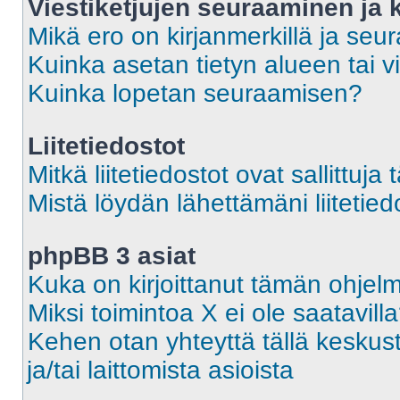
Viestiketjujen seuraaminen ja k
Mikä ero on kirjanmerkillä ja seu
Kuinka asetan tietyn alueen tai v
Kuinka lopetan seuraamisen?
Liitetiedostot
Mitkä liitetiedostot ovat sallittuja 
Mistä löydän lähettämäni liitetied
phpBB 3 asiat
Kuka on kirjoittanut tämän ohjel
Miksi toimintoa X ei ole saatavill
Kehen otan yhteyttä tällä keskust
ja/tai laittomista asioista