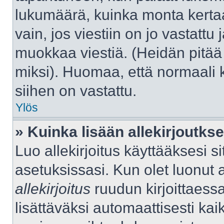
lukumäärä, kuinka monta kerta
vain, jos viestiin on jo vastattu j
muokkaa viestiä. (Heidän pitää 
miksi). Huomaa, että normaali kä
siihen on vastattu.
Ylös
» Kuinka lisään allekirjoutks
Luo allekirjoitus käyttääksesi 
asetuksissasi. Kun olet luonut al
allekirjoitus
ruudun kirjoittaessas
lisättäväksi automaattisesti kaik