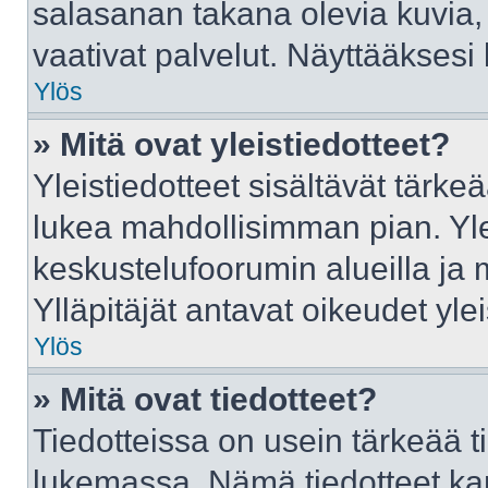
salasanan takana olevia kuvia,
vaativat palvelut. Näyttääkses
Ylös
» Mitä ovat yleistiedotteet?
Yleistiedotteet sisältävät tärke
lukea mahdollisimman pian. Ylei
keskustelufoorumin alueilla ja
Ylläpitäjät antavat oikeudet ylei
Ylös
» Mitä ovat tiedotteet?
Tiedotteissa on usein tärkeää tie
lukemassa. Nämä tiedotteet ka