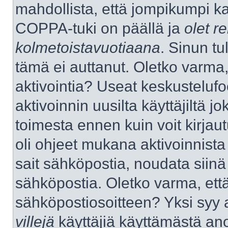
mahdollista, että jompikumpi k
COPPA-tuki on päällä ja
olet re
kolmetoistavuotiaana
. Sinun tu
tämä ei auttanut. Oletko varma,
aktivointia? Useat keskustelufo
aktivoinnin uusilta käyttäjiltä jo
toimesta ennen kuin voit kirjaut
oli ohjeet mukana aktivoinnista 
sait sähköpostia, noudata siinä t
sähköpostia. Oletko varma, ett
sähköpostiosoitteen? Yksi syy 
villejä
käyttäjiä käyttämästä an