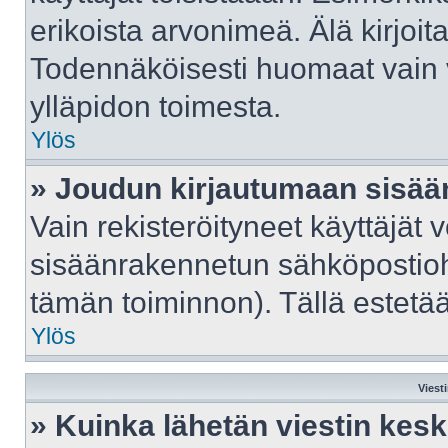
erikoista arvonimeä. Älä kirjoit
Todennäköisesti huomaat vain 
ylläpidon toimesta.
Ylös
» Joudun kirjautumaan sisään
Vain rekisteröityneet käyttäjät 
sisäänrakennetun sähköpostiohje
tämän toiminnon). Tällä estetää
Ylös
Viest
» Kuinka lähetän viestin kes