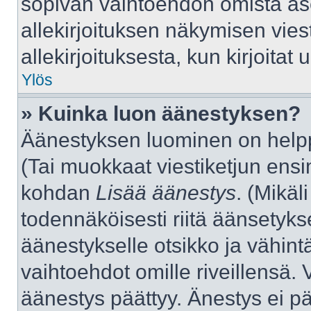
sopivan vaihtoehdon omista aset
allekirjoituksen näkymisen viest
allekirjoituksesta, kun kirjoitat u
Ylös
» Kuinka luon äänestyksen?
Äänestyksen luominen on helppo
(Tai muokkaat viestiketjun ensi
kohdan
Lisää äänestys
. (Mikäli
todennäköisesti riitä äänsetyk
äänestykselle otsikko ja vähint
vaihtoehdot omille riveillensä. 
äänestys päättyy. Änestys ei pä