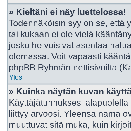
» Kieltäni ei näy luettelossa!
Todennäköisin syy on se, että yl
tai kukaan ei ole vielä kääntänyt 
josko he voisivat asentaa halua
olemassa. Voit vapaasti kääntää
phpBB Ryhmän nettisivuilta (Kat
Ylös
» Kuinka näytän kuvan käyttä
Käyttäjätunnuksesi alapuolella
liittyy arvoosi. Yleensä nämä ovat
muuttuvat sitä muka, kuin kirjo