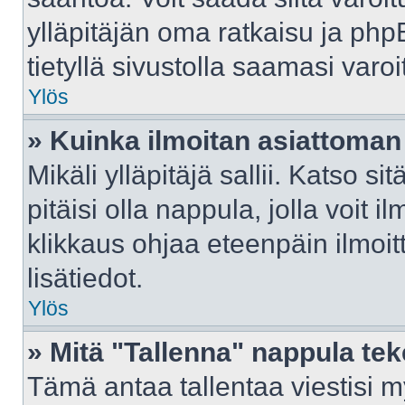
ylläpitäjän oma ratkaisu ja ph
tietyllä sivustolla saamasi var
Ylös
» Kuinka ilmoitan asiattoman 
Mikäli ylläpitäjä sallii. Katso sit
pitäisi olla nappula, jolla voit 
klikkaus ohjaa eteenpäin ilmoi
lisätiedot.
Ylös
» Mitä "Tallenna" nappula te
Tämä antaa tallentaa viestisi 