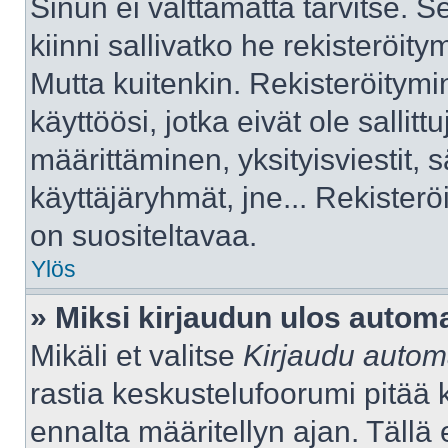
Sinun ei välttämättä tarvitse. S
kiinni sallivatko he rekisteröity
Mutta kuitenkin. Rekisteröitymi
käyttöösi, jotka eivät ole sallitt
määrittäminen, yksityisviestit, s
käyttäjäryhmät, jne... Rekister
on suositeltavaa.
Ylös
» Miksi kirjaudun ulos automa
Mikäli et valitse
Kirjaudu automa
rastia keskustelufoorumi pitää 
ennalta määritellyn ajan. Tällä