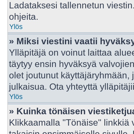
Ladataksesi tallennetun viestin
ohjeita.
Ylös
» Miksi viestini vaatii hyväk
Ylläpitäjä on voinut laittaa aluee
täytyy ensin hyväksyä valvojie
olet joutunut käyttäjäryhmään, j
julkaisua. Ota yhteyttä ylläpitäj
Ylös
» Kuinka tönäisen viestiketju
Klikkaamalla "Tönäise" linkkiä v
takaisin ensimmäiselle sivulle.