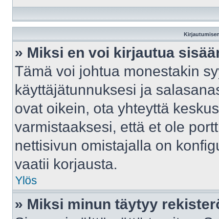
Kirjautumisen
» Miksi en voi kirjautua sisä
Tämä voi johtua monestakin syy
käyttäjätunnuksesi ja salasanasi
ovat oikein, ota yhteyttä kesku
varmistaaksesi, että et ole port
nettisivun omistajalla on konfig
vaatii korjausta.
Ylös
» Miksi minun täytyy rekister