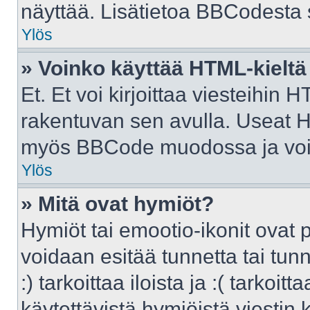
näyttää. Lisätietoa BBCodesta sa
Ylös
» Voinko käyttää HTML-kieltä
Et. Et voi kirjoittaa viesteihin 
rakentuvan sen avulla. Useat H
myös BBCode muodossa ja voit k
Ylös
» Mitä ovat hymiöt?
Hymiöt tai emootio-ikonit ovat p
voidaan esitää tunnetta tai tunn
:) tarkoittaa iloista ja :( tarkoit
käytettävistä hymiöistä viestin