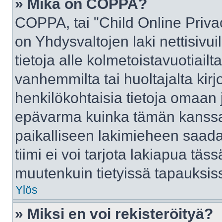
» Mikä on COPPA?
COPPA, tai "Child Online Priva
on Yhdysvaltojen laki nettisivui
tietoja alle kolmetoistavuotiai
vanhemmilta tai huoltajalta kirj
henkilökohtaisia tietoja omaan 
epävarma kuinka tämän kanssa 
paikalliseen lakimieheen saad
tiimi ei voi tarjota lakiapua täss
muutenkuin tietyissä tapauksiss
Ylös
» Miksi en voi rekisteröityä?