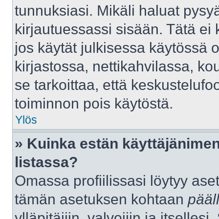
tunnuksiasi. Mikäli haluat pysyä
kirjautuessassi sisään. Tätä ei 
jos käytät julkisessa käytössä 
kirjastossa, nettikahvilassa, kou
se tarkoittaa, että keskustelufo
toiminnon pois käytöstä.
Ylös
» Kuinka estän käyttäjänimen
listassa?
Omassa profiilissasi löytyy as
tämän asetuksen kohtaan
pääl
ylläpitäjiin, valvojiin ja itselles