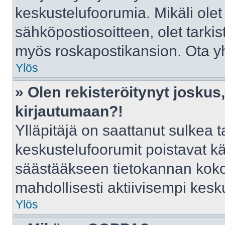
keskustelufoorumia. Mikäli olet
sähköpostiosoitteen, olet tarkist
myös roskapostikansion. Ota yht
Ylös
» Olen rekisteröitynyt josku
kirjautumaan?!
Ylläpitäjä on saattanut sulkea t
keskustelufoorumit poistavat k
säästääkseen tietokannan kokoa
mahdollisesti aktiivisempi kesk
Ylös