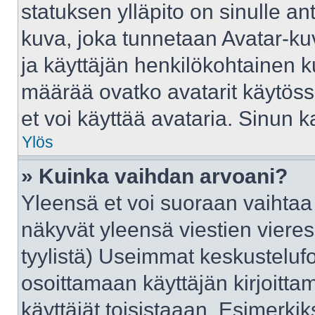
statuksen ylläpito on sinulle an
kuva, joka tunnetaan Avatar-ku
ja käyttäjän henkilökohtainen k
määrää ovatko avatarit käytössä
et voi käyttää avataria. Sinun ka
Ylös
» Kuinka vaihdan arvoani?
Yleensä et voi suoraan vaihtaa
näkyvät yleensä viestien viere
tyylistä) Useimmat keskusteluf
osoittamaan käyttäjän kirjoittam
käyttäjät toisistaaan. Esimerkiks