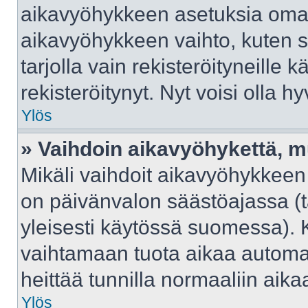
aikavyöhykkeen asetuksia omast
aikavyöhykkeen vaihto, kuten s
tarjolla vain rekisteröityneille kä
rekisteröitynyt. Nyt voisi olla hy
Ylös
» Vaihdoin aikavyöhykettä, mut
Mikäli vaihdoit aikavyöhykkeen
on päivänvalon säästöajassa (t
yleisesti käytössä suomessa). 
vaihtamaan tuota aikaa automaat
heittää tunnilla normaaliin aika
Ylös