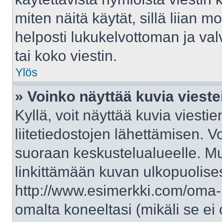
miten näitä käytät, sillä liian 
helposti lukukelvottoman ja val
tai koko viestin.
Ylös
» Voinko näyttää kuvia vieste
Kyllä, voit näyttää kuvia viestie
liitetiedostojen lähettämisen. V
suoraan keskustelualueelle. M
linkittämään kuvan ulkopuolises
http://www.esimerkki.com/oma-ku
omalta koneeltasi (mikäli se ei 