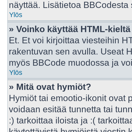
näyttää. Lisätietoa BBCodesta sa
Ylös
» Voinko käyttää HTML-kieltä
Et. Et voi kirjoittaa viesteihin 
rakentuvan sen avulla. Useat H
myös BBCode muodossa ja voit k
Ylös
» Mitä ovat hymiöt?
Hymiöt tai emootio-ikonit ovat p
voidaan esitää tunnetta tai tunn
:) tarkoittaa iloista ja :( tarkoit
käytettävistä hymiöistä viestin