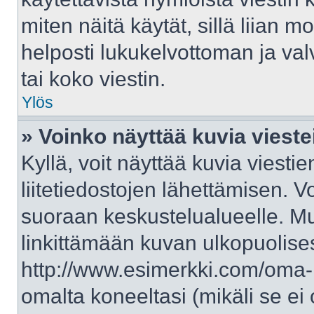
miten näitä käytät, sillä liian 
helposti lukukelvottoman ja val
tai koko viestin.
Ylös
» Voinko näyttää kuvia vieste
Kyllä, voit näyttää kuvia viestie
liitetiedostojen lähettämisen. V
suoraan keskustelualueelle. M
linkittämään kuvan ulkopuolises
http://www.esimerkki.com/oma-ku
omalta koneeltasi (mikäli se ei 