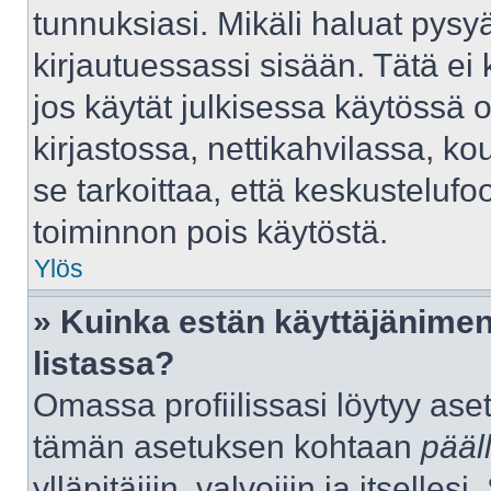
tunnuksiasi. Mikäli haluat pysyä
kirjautuessassi sisään. Tätä ei 
jos käytät julkisessa käytössä 
kirjastossa, nettikahvilassa, kou
se tarkoittaa, että keskustelufo
toiminnon pois käytöstä.
Ylös
» Kuinka estän käyttäjänimen
listassa?
Omassa profiilissasi löytyy as
tämän asetuksen kohtaan
pääl
ylläpitäjiin, valvojiin ja itselles