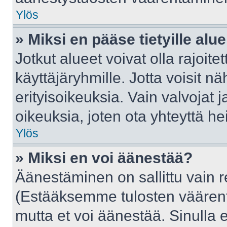
Ylös
» Miksi en pääse tietyille alue
Jotkut alueet voivat olla rajoitettu
käyttäjäryhmille. Jotta voisit näh
erityisoikeuksia. Vain valvojat j
oikeuksia, joten ota yhteyttä he
Ylös
» Miksi en voi äänestää?
Äänestäminen on sallittu vain rek
(Estääksemme tulosten väärentäm
mutta et voi äänestää. Sinulla e