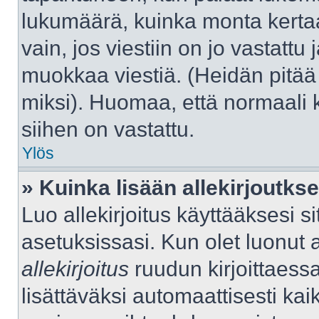
lukumäärä, kuinka monta kerta
vain, jos viestiin on jo vastattu j
muokkaa viestiä. (Heidän pitää 
miksi). Huomaa, että normaali kä
siihen on vastattu.
Ylös
» Kuinka lisään allekirjoutks
Luo allekirjoitus käyttääksesi 
asetuksissasi. Kun olet luonut al
allekirjoitus
ruudun kirjoittaessas
lisättäväksi automaattisesti kaik