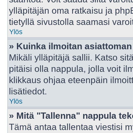
ylläpitäjän oma ratkaisu ja ph
tietyllä sivustolla saamasi var
Ylös
» Kuinka ilmoitan asiattoman 
Mikäli ylläpitäjä sallii. Katso sit
pitäisi olla nappula, jolla voit 
klikkaus ohjaa eteenpäin ilmoi
lisätiedot.
Ylös
» Mitä "Tallenna" nappula te
Tämä antaa tallentaa viestisi 