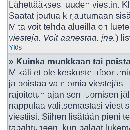
Lähettääksesi uuden viestin. K
Saatat joutua kirjautumaan sisä
Mitä voit tehdä alueilla on luet
viestejä, Voit äänestää, jne.
) lis
Ylös
» Kuinka muokkaan tai poista
Mikäli et ole keskustelufoorumin
ja poistaa vain omia viestejäsi.
rajoitetun ajan sen luomisen j
nappulaa valitsemastasi viestis
viestiisi. Siihen lisätään pien
tapahtuneen, kun palaat luke