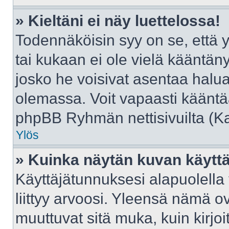
» Kieltäni ei näy luettelossa!
Todennäköisin syy on se, että yl
tai kukaan ei ole vielä kääntänyt 
josko he voisivat asentaa halua
olemassa. Voit vapaasti kääntää
phpBB Ryhmän nettisivuilta (Kat
Ylös
» Kuinka näytän kuvan käyttä
Käyttäjätunnuksesi alapuolella
liittyy arvoosi. Yleensä nämä ovat
muuttuvat sitä muka, kuin kirjo