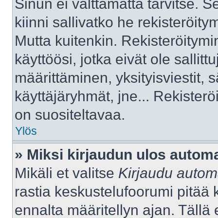
Sinun ei välttämättä tarvitse. S
kiinni sallivatko he rekisteröity
Mutta kuitenkin. Rekisteröitymi
käyttöösi, jotka eivät ole sallitt
määrittäminen, yksityisviestit, s
käyttäjäryhmät, jne... Rekister
on suositeltavaa.
Ylös
» Miksi kirjaudun ulos automa
Mikäli et valitse
Kirjaudu automa
rastia keskustelufoorumi pitää 
ennalta määritellyn ajan. Tällä