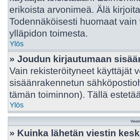
erikoista arvonimeä. Älä kirjoit
Todennäköisesti huomaat vain 
ylläpidon toimesta.
Ylös
» Joudun kirjautumaan sisään
Vain rekisteröityneet käyttäjät 
sisäänrakennetun sähköpostiohje
tämän toiminnon). Tällä estetää
Ylös
Viest
» Kuinka lähetän viestin kes