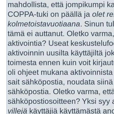
mahdollista, että jompikumpi k
COPPA-tuki on päällä ja
olet re
kolmetoistavuotiaana
. Sinun tu
tämä ei auttanut. Oletko varma,
aktivointia? Useat keskustelufo
aktivoinnin uusilta käyttäjiltä jo
toimesta ennen kuin voit kirjaut
oli ohjeet mukana aktivoinnista 
sait sähköpostia, noudata siinä t
sähköpostia. Oletko varma, ett
sähköpostiosoitteen? Yksi syy 
villejä
käyttäjiä käyttämästä an