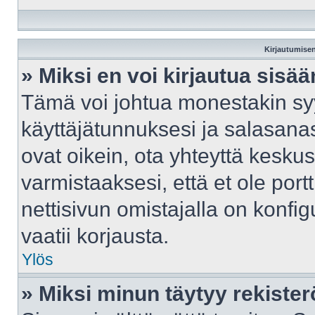
Kirjautumisen
» Miksi en voi kirjautua sisä
Tämä voi johtua monestakin syy
käyttäjätunnuksesi ja salasanasi
ovat oikein, ota yhteyttä kesku
varmistaaksesi, että et ole port
nettisivun omistajalla on konfig
vaatii korjausta.
Ylös
» Miksi minun täytyy rekister