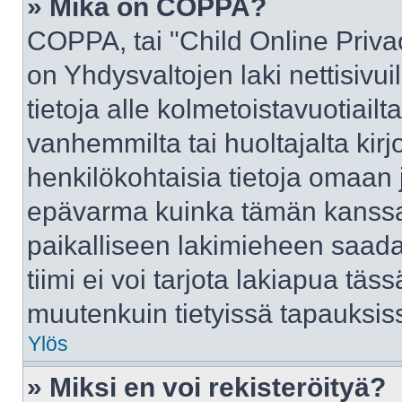
» Mikä on COPPA?
COPPA, tai "Child Online Priva
on Yhdysvaltojen laki nettisivui
tietoja alle kolmetoistavuotiai
vanhemmilta tai huoltajalta kirj
henkilökohtaisia tietoja omaan 
epävarma kuinka tämän kanssa 
paikalliseen lakimieheen saad
tiimi ei voi tarjota lakiapua täss
muutenkuin tietyissä tapauksiss
Ylös
» Miksi en voi rekisteröityä?