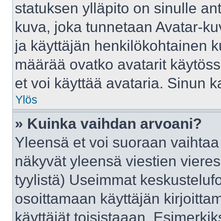
statuksen ylläpito on sinulle an
kuva, joka tunnetaan Avatar-ku
ja käyttäjän henkilökohtainen k
määrää ovatko avatarit käytössä
et voi käyttää avataria. Sinun ka
Ylös
» Kuinka vaihdan arvoani?
Yleensä et voi suoraan vaihtaa
näkyvät yleensä viestien viere
tyylistä) Useimmat keskusteluf
osoittamaan käyttäjän kirjoittam
käyttäjät toisistaaan. Esimerkiks