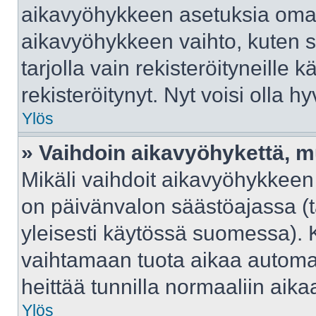
aikavyöhykkeen asetuksia omast
aikavyöhykkeen vaihto, kuten s
tarjolla vain rekisteröityneille kä
rekisteröitynyt. Nyt voisi olla hy
Ylös
» Vaihdoin aikavyöhykettä, mut
Mikäli vaihdoit aikavyöhykkeen
on päivänvalon säästöajassa (t
yleisesti käytössä suomessa). 
vaihtamaan tuota aikaa automaat
heittää tunnilla normaaliin aika
Ylös