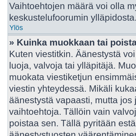
Vaihtoehtojen määrä voi olla myö
keskustelufoorumin ylläpidosta
Ylös
» Kuinka muokkaan tai poist
Kuten viestitkin. Äänestystä v
luoja, valvoja tai ylläpitäjä. M
muokata viestiketjun ensimmäis
viestin yhteydessä. Mikäli kuka
äänestystä vapaasti, mutta jos 
vaihtoehtoja. Tällöin vain valvoj
poistaa sen. Tällä pyritään e
äänestystuosten väärentäminen