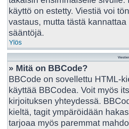
käyttö on estetty. Viestiä voi tö
vastaus, mutta tästä kannattaa 
sääntöjä.
Ylös
Viestie
» Mitä on BBCode?
BBCode on sovellettu HTML-kiele
käyttää BBCodea. Voit myös it
kirjoituksen yhteydessä. BBCod
kieltä, tagit ympäröidään hakasul
tarjoaa myös paremmat mahdoll