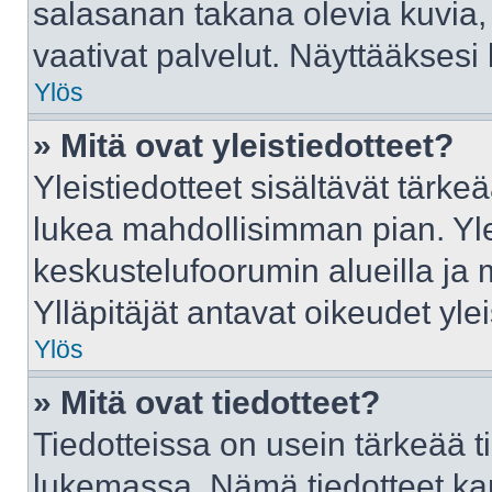
salasanan takana olevia kuvia,
vaativat palvelut. Näyttääkses
Ylös
» Mitä ovat yleistiedotteet?
Yleistiedotteet sisältävät tärke
lukea mahdollisimman pian. Ylei
keskustelufoorumin alueilla ja
Ylläpitäjät antavat oikeudet ylei
Ylös
» Mitä ovat tiedotteet?
Tiedotteissa on usein tärkeää tie
lukemassa. Nämä tiedotteet ka