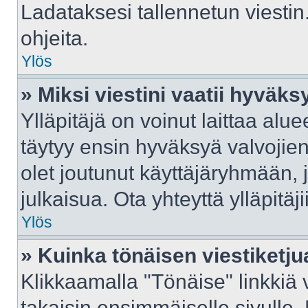
Ladataksesi tallennetun viestin
ohjeita.
Ylös
» Miksi viestini vaatii hyväk
Ylläpitäjä on voinut laittaa aluee
täytyy ensin hyväksyä valvojie
olet joutunut käyttäjäryhmään, j
julkaisua. Ota yhteyttä ylläpitäj
Ylös
» Kuinka tönäisen viestiketju
Klikkaamalla "Tönäise" linkkiä v
takaisin ensimmäiselle sivulle.