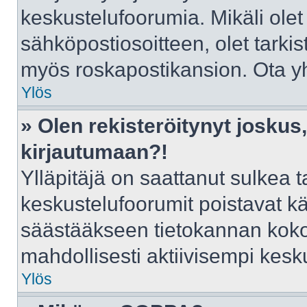
keskustelufoorumia. Mikäli olet
sähköpostiosoitteen, olet tarkist
myös roskapostikansion. Ota yht
Ylös
» Olen rekisteröitynyt josku
kirjautumaan?!
Ylläpitäjä on saattanut sulkea t
keskustelufoorumit poistavat k
säästääkseen tietokannan kokoa
mahdollisesti aktiivisempi kesk
Ylös