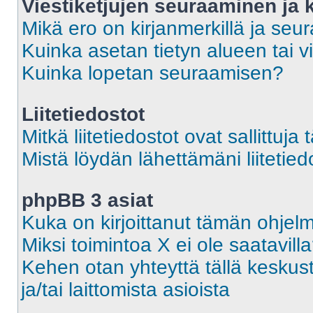
Viestiketjujen seuraaminen ja k
Mikä ero on kirjanmerkillä ja seu
Kuinka asetan tietyn alueen tai v
Kuinka lopetan seuraamisen?
Liitetiedostot
Mitkä liitetiedostot ovat sallittuja 
Mistä löydän lähettämäni liitetied
phpBB 3 asiat
Kuka on kirjoittanut tämän ohjel
Miksi toimintoa X ei ole saatavill
Kehen otan yhteyttä tällä keskust
ja/tai laittomista asioista