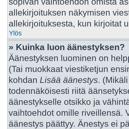
sopivan vaihtoehdon omista aset
allekirjoituksen näkymisen viest
allekirjoituksesta, kun kirjoitat u
Ylös
» Kuinka luon äänestyksen?
Äänestyksen luominen on helppo
(Tai muokkaat viestiketjun ensi
kohdan
Lisää äänestys
. (Mikäli
todennäköisesti riitä äänsetyk
äänestykselle otsikko ja vähint
vaihtoehdot omille riveillensä. 
äänestys päättyy. Änestys ei pä