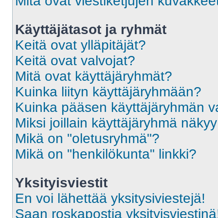
Mitä ovat viestiketjujen kuvakkee
Käyttäjätasot ja ryhmät
Keitä ovat ylläpitäjät?
Keitä ovat valvojat?
Mitä ovat käyttäjäryhmät?
Kuinka liityn käyttäjäryhmään?
Kuinka pääsen käyttäjäryhmän va
Miksi joillain käyttäjäryhmä näky
Mikä on "oletusryhmä"?
Mikä on "henkilökunta" linkki?
Yksityisviestit
En voi lähettää yksitysiviestejä!
Saan roskapostia yksityisviestinä