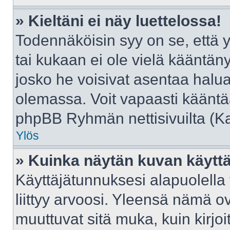
» Kieltäni ei näy luettelossa!
Todennäköisin syy on se, että yl
tai kukaan ei ole vielä kääntänyt 
josko he voisivat asentaa halua
olemassa. Voit vapaasti kääntää
phpBB Ryhmän nettisivuilta (Kat
Ylös
» Kuinka näytän kuvan käyttä
Käyttäjätunnuksesi alapuolella
liittyy arvoosi. Yleensä nämä ovat
muuttuvat sitä muka, kuin kirjo