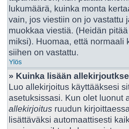
lukumäärä, kuinka monta kerta
vain, jos viestiin on jo vastattu j
muokkaa viestiä. (Heidän pitää 
miksi). Huomaa, että normaali kä
siihen on vastattu.
Ylös
» Kuinka lisään allekirjoutks
Luo allekirjoitus käyttääksesi 
asetuksissasi. Kun olet luonut al
allekirjoitus
ruudun kirjoittaessas
lisättäväksi automaattisesti kaik