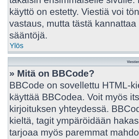
käyttö on estetty. Viestiä voi tö
vastaus, mutta tästä kannattaa 
sääntöjä.
Ylös
Viestie
» Mitä on BBCode?
BBCode on sovellettu HTML-kiele
käyttää BBCodea. Voit myös it
kirjoituksen yhteydessä. BBCod
kieltä, tagit ympäröidään hakasul
tarjoaa myös paremmat mahdoll