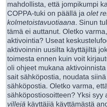
mahdollista, että jompikumpi k
COPPA-tuki on päällä ja
olet re
kolmetoistavuotiaana
. Sinun tu
tämä ei auttanut. Oletko varma,
aktivointia? Useat keskustelufo
aktivoinnin uusilta käyttäjiltä jo
toimesta ennen kuin voit kirjaut
oli ohjeet mukana aktivoinnista 
sait sähköpostia, noudata siinä t
sähköpostia. Oletko varma, ett
sähköpostiosoitteen? Yksi syy 
villejä
käyttäjiä käyttämästä an