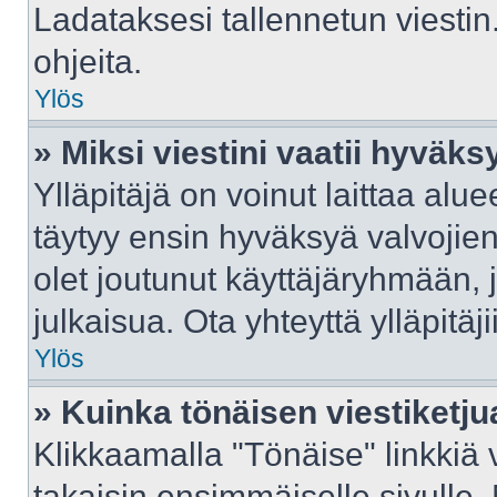
Ladataksesi tallennetun viestin
ohjeita.
Ylös
» Miksi viestini vaatii hyväk
Ylläpitäjä on voinut laittaa aluee
täytyy ensin hyväksyä valvojie
olet joutunut käyttäjäryhmään, j
julkaisua. Ota yhteyttä ylläpitäj
Ylös
» Kuinka tönäisen viestiketju
Klikkaamalla "Tönäise" linkkiä v
takaisin ensimmäiselle sivulle.