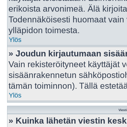
erikoista arvonimeä. Älä kirjoit
Todennäköisesti huomaat vain 
ylläpidon toimesta.
Ylös
» Joudun kirjautumaan sisään
Vain rekisteröityneet käyttäjät 
sisäänrakennetun sähköpostiohje
tämän toiminnon). Tällä estetää
Ylös
Viest
» Kuinka lähetän viestin kes