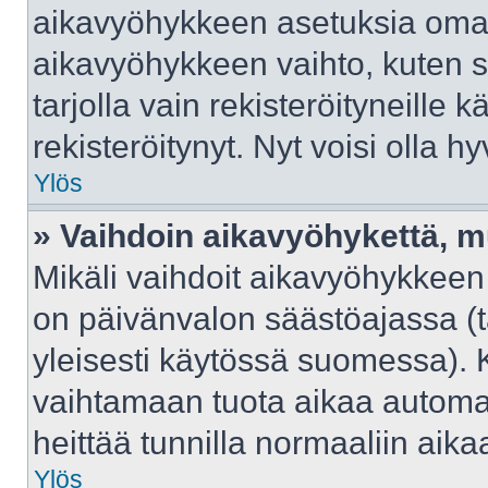
aikavyöhykkeen asetuksia omast
aikavyöhykkeen vaihto, kuten s
tarjolla vain rekisteröityneille kä
rekisteröitynyt. Nyt voisi olla hy
Ylös
» Vaihdoin aikavyöhykettä, mut
Mikäli vaihdoit aikavyöhykkeen
on päivänvalon säästöajassa (t
yleisesti käytössä suomessa). 
vaihtamaan tuota aikaa automaat
heittää tunnilla normaaliin aika
Ylös