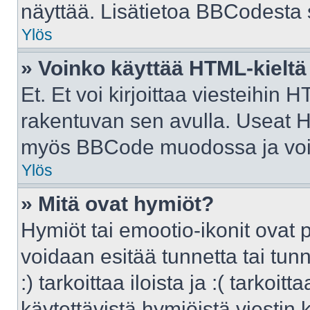
näyttää. Lisätietoa BBCodesta sa
Ylös
» Voinko käyttää HTML-kieltä
Et. Et voi kirjoittaa viesteihin 
rakentuvan sen avulla. Useat H
myös BBCode muodossa ja voit k
Ylös
» Mitä ovat hymiöt?
Hymiöt tai emootio-ikonit ovat p
voidaan esitää tunnetta tai tunn
:) tarkoittaa iloista ja :( tarkoit
käytettävistä hymiöistä viestin