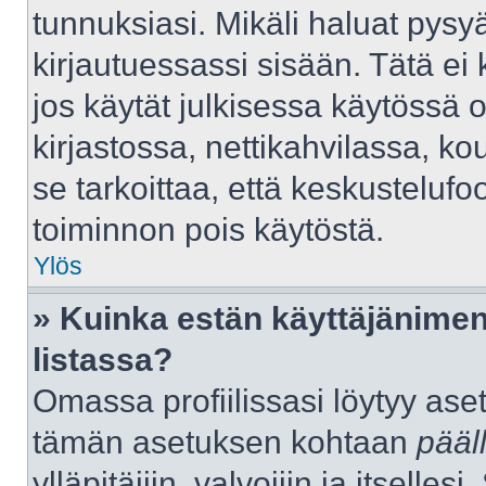
tunnuksiasi. Mikäli haluat pysyä
kirjautuessassi sisään. Tätä ei 
jos käytät julkisessa käytössä 
kirjastossa, nettikahvilassa, kou
se tarkoittaa, että keskustelufo
toiminnon pois käytöstä.
Ylös
» Kuinka estän käyttäjänimen
listassa?
Omassa profiilissasi löytyy as
tämän asetuksen kohtaan
pääl
ylläpitäjiin, valvojiin ja itselles