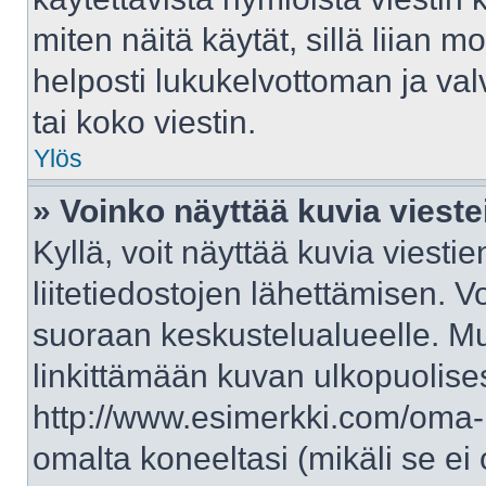
miten näitä käytät, sillä liian 
helposti lukukelvottoman ja val
tai koko viestin.
Ylös
» Voinko näyttää kuvia vieste
Kyllä, voit näyttää kuvia viestie
liitetiedostojen lähettämisen. V
suoraan keskustelualueelle. M
linkittämään kuvan ulkopuolises
http://www.esimerkki.com/oma-ku
omalta koneeltasi (mikäli se ei 