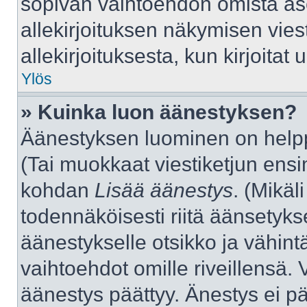
sopivan vaihtoehdon omista aset
allekirjoituksen näkymisen viest
allekirjoituksesta, kun kirjoitat u
Ylös
» Kuinka luon äänestyksen?
Äänestyksen luominen on helppo
(Tai muokkaat viestiketjun ensi
kohdan
Lisää äänestys
. (Mikäli
todennäköisesti riitä äänsetyk
äänestykselle otsikko ja vähint
vaihtoehdot omille riveillensä. 
äänestys päättyy. Änestys ei pä