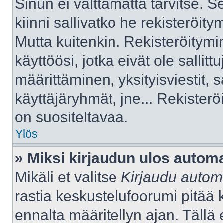
Sinun ei välttämättä tarvitse. S
kiinni sallivatko he rekisteröity
Mutta kuitenkin. Rekisteröitymi
käyttöösi, jotka eivät ole sallitt
määrittäminen, yksityisviestit, s
käyttäjäryhmät, jne... Rekister
on suositeltavaa.
Ylös
» Miksi kirjaudun ulos automa
Mikäli et valitse
Kirjaudu automa
rastia keskustelufoorumi pitää 
ennalta määritellyn ajan. Tällä