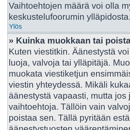
Vaihtoehtojen määrä voi olla myö
keskustelufoorumin ylläpidosta
Ylös
» Kuinka muokkaan tai poist
Kuten viestitkin. Äänestystä v
luoja, valvoja tai ylläpitäjä. M
muokata viestiketjun ensimmäis
viestin yhteydessä. Mikäli kuka
äänestystä vapaasti, mutta jos 
vaihtoehtoja. Tällöin vain valvoj
poistaa sen. Tällä pyritään e
äänestystuosten väärentäminen