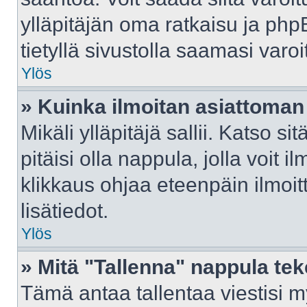
ylläpitäjän oma ratkaisu ja ph
tietyllä sivustolla saamasi var
Ylös
» Kuinka ilmoitan asiattoman 
Mikäli ylläpitäjä sallii. Katso sit
pitäisi olla nappula, jolla voit 
klikkaus ohjaa eteenpäin ilmoi
lisätiedot.
Ylös
» Mitä "Tallenna" nappula te
Tämä antaa tallentaa viestisi 