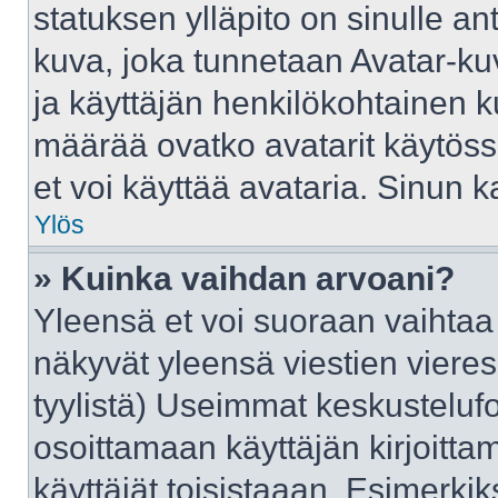
statuksen ylläpito on sinulle an
kuva, joka tunnetaan Avatar-ku
ja käyttäjän henkilökohtainen k
määrää ovatko avatarit käytössä
et voi käyttää avataria. Sinun ka
Ylös
» Kuinka vaihdan arvoani?
Yleensä et voi suoraan vaihtaa
näkyvät yleensä viestien viere
tyylistä) Useimmat keskusteluf
osoittamaan käyttäjän kirjoittam
käyttäjät toisistaaan. Esimerkiks