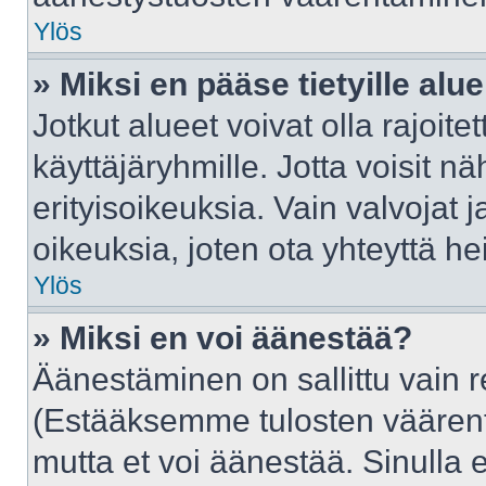
Ylös
» Miksi en pääse tietyille alue
Jotkut alueet voivat olla rajoitettu
käyttäjäryhmille. Jotta voisit näh
erityisoikeuksia. Vain valvojat j
oikeuksia, joten ota yhteyttä he
Ylös
» Miksi en voi äänestää?
Äänestäminen on sallittu vain rek
(Estääksemme tulosten väärentäm
mutta et voi äänestää. Sinulla e