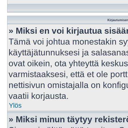
Kirjautumisen
» Miksi en voi kirjautua sisä
Tämä voi johtua monestakin syy
käyttäjätunnuksesi ja salasanasi
ovat oikein, ota yhteyttä kesku
varmistaaksesi, että et ole port
nettisivun omistajalla on konfig
vaatii korjausta.
Ylös
» Miksi minun täytyy rekister