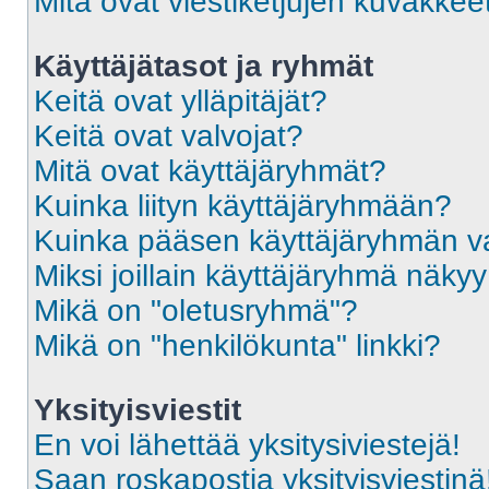
Mitä ovat viestiketjujen kuvakkee
Käyttäjätasot ja ryhmät
Keitä ovat ylläpitäjät?
Keitä ovat valvojat?
Mitä ovat käyttäjäryhmät?
Kuinka liityn käyttäjäryhmään?
Kuinka pääsen käyttäjäryhmän va
Miksi joillain käyttäjäryhmä näky
Mikä on "oletusryhmä"?
Mikä on "henkilökunta" linkki?
Yksityisviestit
En voi lähettää yksitysiviestejä!
Saan roskapostia yksityisviestinä