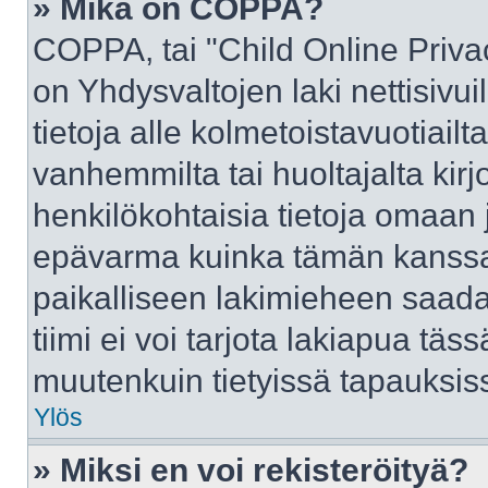
» Mikä on COPPA?
COPPA, tai "Child Online Priva
on Yhdysvaltojen laki nettisivui
tietoja alle kolmetoistavuotiai
vanhemmilta tai huoltajalta kirj
henkilökohtaisia tietoja omaan 
epävarma kuinka tämän kanssa 
paikalliseen lakimieheen saad
tiimi ei voi tarjota lakiapua täss
muutenkuin tietyissä tapauksiss
Ylös
» Miksi en voi rekisteröityä?