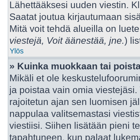
Lähettääksesi uuden viestin. K
Saatat joutua kirjautumaan sisä
Mitä voit tehdä alueilla on luet
viestejä, Voit äänestää, jne.
) lis
Ylös
» Kuinka muokkaan tai poista
Mikäli et ole keskustelufoorumin
ja poistaa vain omia viestejäsi.
rajoitetun ajan sen luomisen j
nappulaa valitsemastasi viestis
viestiisi. Siihen lisätään pien
tapahtuneen, kun palaat luke