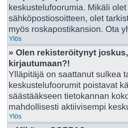
keskustelufoorumia. Mikäli olet
sähköpostiosoitteen, olet tarkist
myös roskapostikansion. Ota yht
Ylös
» Olen rekisteröitynyt josku
kirjautumaan?!
Ylläpitäjä on saattanut sulkea t
keskustelufoorumit poistavat k
säästääkseen tietokannan kokoa
mahdollisesti aktiivisempi kesk
Ylös