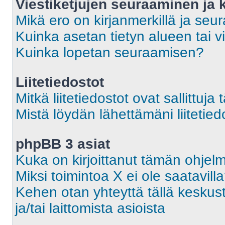
Viestiketjujen seuraaminen ja k
Mikä ero on kirjanmerkillä ja seu
Kuinka asetan tietyn alueen tai v
Kuinka lopetan seuraamisen?
Liitetiedostot
Mitkä liitetiedostot ovat sallittuja 
Mistä löydän lähettämäni liitetied
phpBB 3 asiat
Kuka on kirjoittanut tämän ohjel
Miksi toimintoa X ei ole saatavill
Kehen otan yhteyttä tällä keskust
ja/tai laittomista asioista