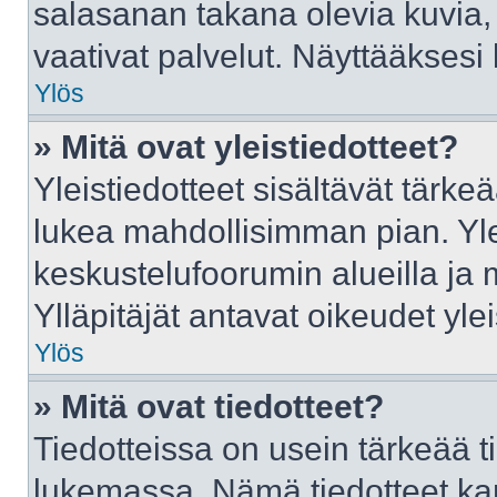
salasanan takana olevia kuvia,
vaativat palvelut. Näyttääkses
Ylös
» Mitä ovat yleistiedotteet?
Yleistiedotteet sisältävät tärke
lukea mahdollisimman pian. Ylei
keskustelufoorumin alueilla ja
Ylläpitäjät antavat oikeudet ylei
Ylös
» Mitä ovat tiedotteet?
Tiedotteissa on usein tärkeää tie
lukemassa. Nämä tiedotteet ka