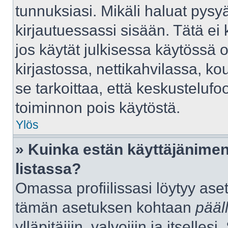
tunnuksiasi. Mikäli haluat pysyä
kirjautuessassi sisään. Tätä ei 
jos käytät julkisessa käytössä 
kirjastossa, nettikahvilassa, kou
se tarkoittaa, että keskustelufo
toiminnon pois käytöstä.
Ylös
» Kuinka estän käyttäjänimen
listassa?
Omassa profiilissasi löytyy as
tämän asetuksen kohtaan
pääl
ylläpitäjiin, valvojiin ja itselles