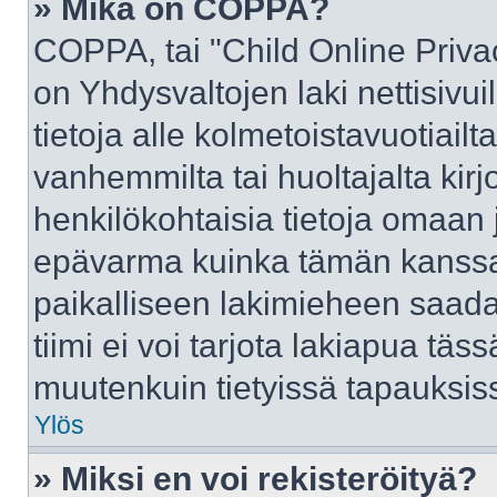
» Mikä on COPPA?
COPPA, tai "Child Online Priva
on Yhdysvaltojen laki nettisivui
tietoja alle kolmetoistavuotiai
vanhemmilta tai huoltajalta kirj
henkilökohtaisia tietoja omaan 
epävarma kuinka tämän kanssa 
paikalliseen lakimieheen saad
tiimi ei voi tarjota lakiapua täss
muutenkuin tietyissä tapauksiss
Ylös
» Miksi en voi rekisteröityä?