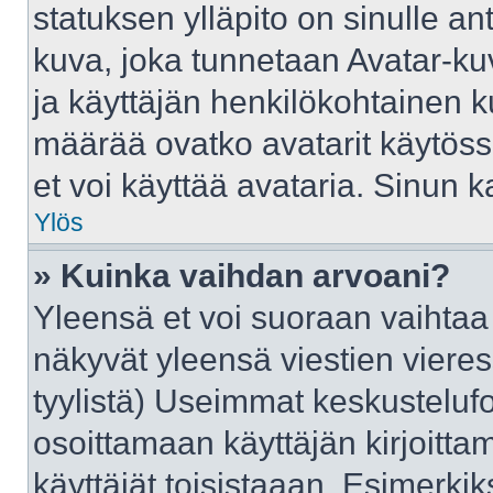
statuksen ylläpito on sinulle an
kuva, joka tunnetaan Avatar-ku
ja käyttäjän henkilökohtainen k
määrää ovatko avatarit käytössä
et voi käyttää avataria. Sinun ka
Ylös
» Kuinka vaihdan arvoani?
Yleensä et voi suoraan vaihtaa
näkyvät yleensä viestien viere
tyylistä) Useimmat keskusteluf
osoittamaan käyttäjän kirjoittam
käyttäjät toisistaaan. Esimerkiks