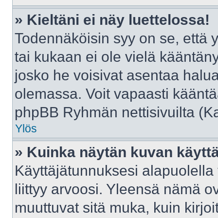
» Kieltäni ei näy luettelossa!
Todennäköisin syy on se, että yl
tai kukaan ei ole vielä kääntänyt 
josko he voisivat asentaa halua
olemassa. Voit vapaasti kääntää
phpBB Ryhmän nettisivuilta (Kat
Ylös
» Kuinka näytän kuvan käyttä
Käyttäjätunnuksesi alapuolella
liittyy arvoosi. Yleensä nämä ovat
muuttuvat sitä muka, kuin kirjo