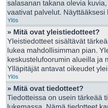
salasanan takana olevia kuvia,
vaativat palvelut. Näyttääkses
Ylös
» Mitä ovat yleistiedotteet?
Yleistiedotteet sisältävät tärke
lukea mahdollisimman pian. Ylei
keskustelufoorumin alueilla ja
Ylläpitäjät antavat oikeudet ylei
Ylös
» Mitä ovat tiedotteet?
Tiedotteissa on usein tärkeää tie
lukemassa. Nämä tiedotteet ka