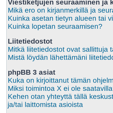
Viestiketjujen seuraaminen ja k
Mikä ero on kirjanmerkillä ja seu
Kuinka asetan tietyn alueen tai v
Kuinka lopetan seuraamisen?
Liitetiedostot
Mitkä liitetiedostot ovat sallittuja 
Mistä löydän lähettämäni liitetied
phpBB 3 asiat
Kuka on kirjoittanut tämän ohjel
Miksi toimintoa X ei ole saatavill
Kehen otan yhteyttä tällä keskust
ja/tai laittomista asioista