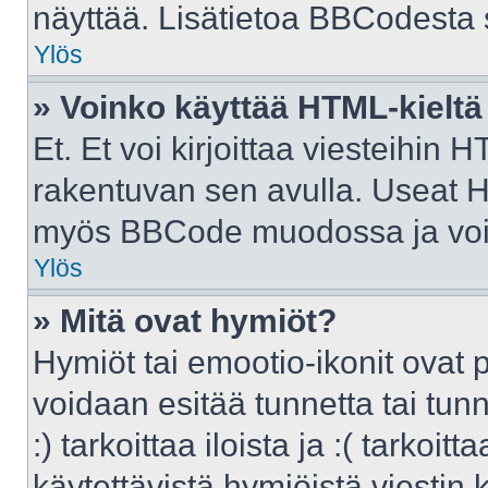
näyttää. Lisätietoa BBCodesta sa
Ylös
» Voinko käyttää HTML-kieltä
Et. Et voi kirjoittaa viesteihin 
rakentuvan sen avulla. Useat H
myös BBCode muodossa ja voit k
Ylös
» Mitä ovat hymiöt?
Hymiöt tai emootio-ikonit ovat p
voidaan esitää tunnetta tai tunn
:) tarkoittaa iloista ja :( tarkoit
käytettävistä hymiöistä viestin