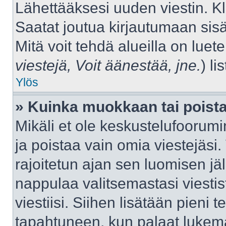
Lähettääksesi uuden viestin. K
Saatat joutua kirjautumaan sisä
Mitä voit tehdä alueilla on luet
viestejä, Voit äänestää, jne.
) lis
Ylös
» Kuinka muokkaan tai poista
Mikäli et ole keskustelufoorumin
ja poistaa vain omia viestejäsi.
rajoitetun ajan sen luomisen j
nappulaa valitsemastasi viestis
viestiisi. Siihen lisätään pien
tapahtuneen, kun palaat luke