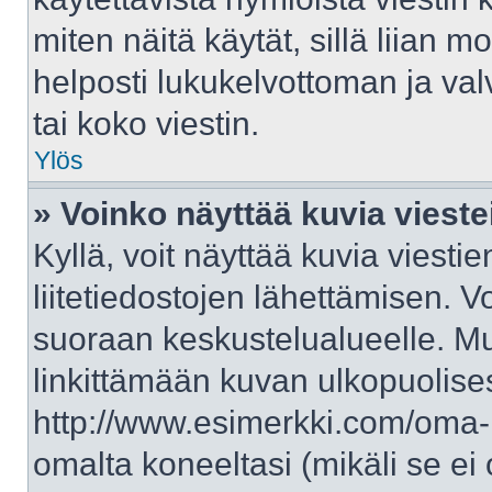
miten näitä käytät, sillä liian 
helposti lukukelvottoman ja val
tai koko viestin.
Ylös
» Voinko näyttää kuvia vieste
Kyllä, voit näyttää kuvia viestie
liitetiedostojen lähettämisen. V
suoraan keskustelualueelle. M
linkittämään kuvan ulkopuolises
http://www.esimerkki.com/oma-ku
omalta koneeltasi (mikäli se ei 