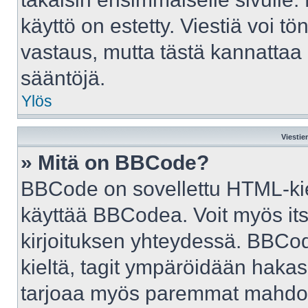
käyttö on estetty. Viestiä voi tö
vastaus, mutta tästä kannattaa 
sääntöjä.
Ylös
Viestie
» Mitä on BBCode?
BBCode on sovellettu HTML-kiele
käyttää BBCodea. Voit myös it
kirjoituksen yhteydessä. BBCod
kieltä, tagit ympäröidään hakasul
tarjoaa myös paremmat mahdoll