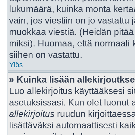
lukumäärä, kuinka monta kerta
vain, jos viestiin on jo vastattu j
muokkaa viestiä. (Heidän pitää 
miksi). Huomaa, että normaali kä
siihen on vastattu.
Ylös
» Kuinka lisään allekirjoutks
Luo allekirjoitus käyttääksesi 
asetuksissasi. Kun olet luonut al
allekirjoitus
ruudun kirjoittaessas
lisättäväksi automaattisesti kaik