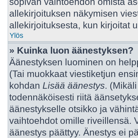
sopivan vaihtoehdon omista aset
allekirjoituksen näkymisen viest
allekirjoituksesta, kun kirjoitat u
Ylös
» Kuinka luon äänestyksen?
Äänestyksen luominen on helppo
(Tai muokkaat viestiketjun ensi
kohdan
Lisää äänestys
. (Mikäli
todennäköisesti riitä äänsetyk
äänestykselle otsikko ja vähint
vaihtoehdot omille riveillensä. 
äänestys päättyy. Änestys ei pä