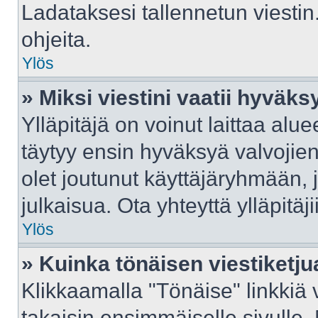
Ladataksesi tallennetun viestin
ohjeita.
Ylös
» Miksi viestini vaatii hyväk
Ylläpitäjä on voinut laittaa aluee
täytyy ensin hyväksyä valvojie
olet joutunut käyttäjäryhmään, j
julkaisua. Ota yhteyttä ylläpitäj
Ylös
» Kuinka tönäisen viestiketju
Klikkaamalla "Tönäise" linkkiä v
takaisin ensimmäiselle sivulle.