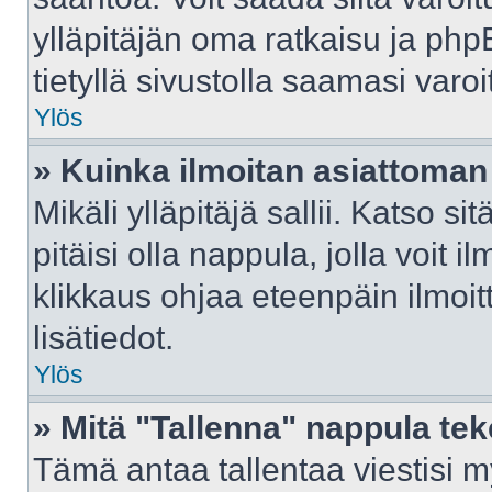
ylläpitäjän oma ratkaisu ja ph
tietyllä sivustolla saamasi var
Ylös
» Kuinka ilmoitan asiattoman 
Mikäli ylläpitäjä sallii. Katso sit
pitäisi olla nappula, jolla voit 
klikkaus ohjaa eteenpäin ilmoi
lisätiedot.
Ylös
» Mitä "Tallenna" nappula te
Tämä antaa tallentaa viestisi 