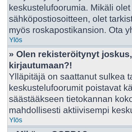
keskustelufoorumia. Mikäli olet
sähköpostiosoitteen, olet tarkist
myös roskapostikansion. Ota yht
Ylös
» Olen rekisteröitynyt josku
kirjautumaan?!
Ylläpitäjä on saattanut sulkea t
keskustelufoorumit poistavat k
säästääkseen tietokannan kokoa
mahdollisesti aktiivisempi kesk
Ylös