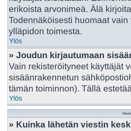
erikoista arvonimeä. Älä kirjoit
Todennäköisesti huomaat vain 
ylläpidon toimesta.
Ylös
» Joudun kirjautumaan sisään
Vain rekisteröityneet käyttäjät 
sisäänrakennetun sähköpostiohje
tämän toiminnon). Tällä estetää
Ylös
Viest
» Kuinka lähetän viestin kes