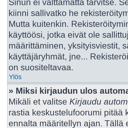
Sinun ei välttämättä tarvitse. S
kiinni sallivatko he rekisteröity
Mutta kuitenkin. Rekisteröitymi
käyttöösi, jotka eivät ole sallitt
määrittäminen, yksityisviestit, s
käyttäjäryhmät, jne... Rekister
on suositeltavaa.
Ylös
» Miksi kirjaudun ulos automa
Mikäli et valitse
Kirjaudu automa
rastia keskustelufoorumi pitää 
ennalta määritellyn ajan. Tällä