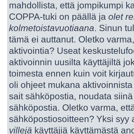
mahdollista, että jompikumpi k
COPPA-tuki on päällä ja
olet re
kolmetoistavuotiaana
. Sinun tu
tämä ei auttanut. Oletko varma,
aktivointia? Useat keskustelufo
aktivoinnin uusilta käyttäjiltä jo
toimesta ennen kuin voit kirjaut
oli ohjeet mukana aktivoinnista 
sait sähköpostia, noudata siinä t
sähköpostia. Oletko varma, ett
sähköpostiosoitteen? Yksi syy 
villejä
käyttäjiä käyttämästä an