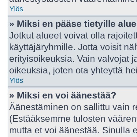
Ylös
» Miksi en pääse tietyille alue
Jotkut alueet voivat olla rajoitettu
käyttäjäryhmille. Jotta voisit näh
erityisoikeuksia. Vain valvojat j
oikeuksia, joten ota yhteyttä he
Ylös
» Miksi en voi äänestää?
Äänestäminen on sallittu vain rek
(Estääksemme tulosten väärentäm
mutta et voi äänestää. Sinulla e