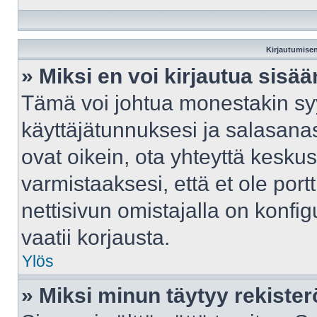
Kirjautumisen
» Miksi en voi kirjautua sisä
Tämä voi johtua monestakin syy
käyttäjätunnuksesi ja salasanasi
ovat oikein, ota yhteyttä kesku
varmistaaksesi, että et ole port
nettisivun omistajalla on konfig
vaatii korjausta.
Ylös
» Miksi minun täytyy rekister