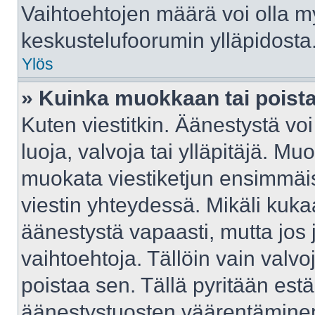
Vaihtoehtojen määrä voi olla myö
keskustelufoorumin ylläpidosta
Ylös
» Kuinka muokkaan tai poist
Kuten viestitkin. Äänestystä v
luoja, valvoja tai ylläpitäjä. M
muokata viestiketjun ensimmäis
viestin yhteydessä. Mikäli kuka
äänestystä vapaasti, mutta jos 
vaihtoehtoja. Tällöin vain valvoj
poistaa sen. Tällä pyritään e
äänestystuosten väärentäminen