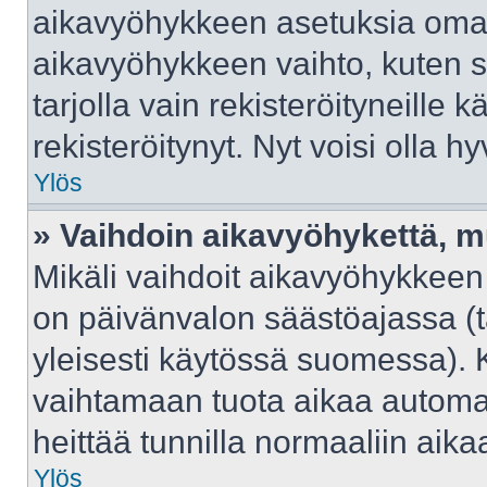
aikavyöhykkeen asetuksia omast
aikavyöhykkeen vaihto, kuten s
tarjolla vain rekisteröityneille kä
rekisteröitynyt. Nyt voisi olla hy
Ylös
» Vaihdoin aikavyöhykettä, mut
Mikäli vaihdoit aikavyöhykkeen
on päivänvalon säästöajassa (t
yleisesti käytössä suomessa). 
vaihtamaan tuota aikaa automaat
heittää tunnilla normaaliin aika
Ylös