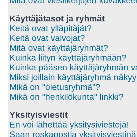
Mitä ovat viestiketjujen kuvakkee
Käyttäjätasot ja ryhmät
Keitä ovat ylläpitäjät?
Keitä ovat valvojat?
Mitä ovat käyttäjäryhmät?
Kuinka liityn käyttäjäryhmään?
Kuinka pääsen käyttäjäryhmän va
Miksi joillain käyttäjäryhmä näky
Mikä on "oletusryhmä"?
Mikä on "henkilökunta" linkki?
Yksityisviestit
En voi lähettää yksitysiviestejä!
Saan roskapostia yksityisviestinä