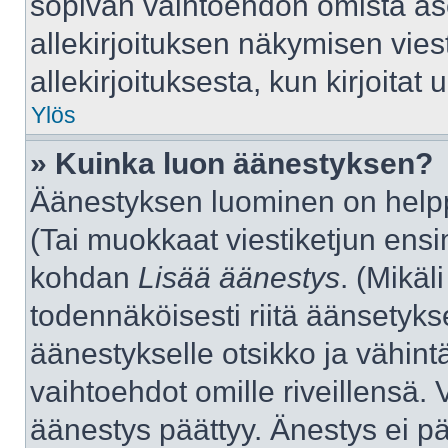
sopivan vaihtoehdon omista aset
allekirjoituksen näkymisen viest
allekirjoituksesta, kun kirjoitat u
Ylös
» Kuinka luon äänestyksen?
Äänestyksen luominen on helppo
(Tai muokkaat viestiketjun ensi
kohdan
Lisää äänestys
. (Mikäli
todennäköisesti riitä äänsetyk
äänestykselle otsikko ja vähint
vaihtoehdot omille riveillensä. 
äänestys päättyy. Änestys ei pä