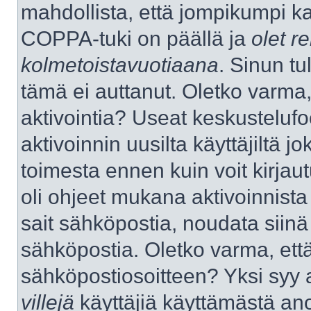
mahdollista, että jompikumpi k
COPPA-tuki on päällä ja
olet re
kolmetoistavuotiaana
. Sinun tu
tämä ei auttanut. Oletko varma,
aktivointia? Useat keskustelufo
aktivoinnin uusilta käyttäjiltä jo
toimesta ennen kuin voit kirjaut
oli ohjeet mukana aktivoinnista 
sait sähköpostia, noudata siinä t
sähköpostia. Oletko varma, ett
sähköpostiosoitteen? Yksi syy 
villejä
käyttäjiä käyttämästä an