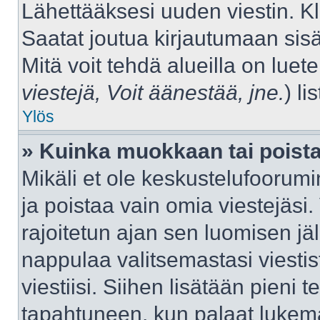
Lähettääksesi uuden viestin. K
Saatat joutua kirjautumaan sisä
Mitä voit tehdä alueilla on luet
viestejä, Voit äänestää, jne.
) lis
Ylös
» Kuinka muokkaan tai poista
Mikäli et ole keskustelufoorumin
ja poistaa vain omia viestejäsi.
rajoitetun ajan sen luomisen j
nappulaa valitsemastasi viestis
viestiisi. Siihen lisätään pien
tapahtuneen, kun palaat luke