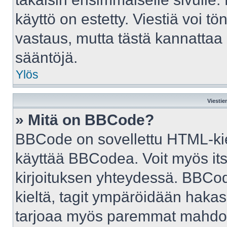
käyttö on estetty. Viestiä voi tö
vastaus, mutta tästä kannattaa 
sääntöjä.
Ylös
Viestie
» Mitä on BBCode?
BBCode on sovellettu HTML-kiele
käyttää BBCodea. Voit myös it
kirjoituksen yhteydessä. BBCod
kieltä, tagit ympäröidään hakasul
tarjoaa myös paremmat mahdoll