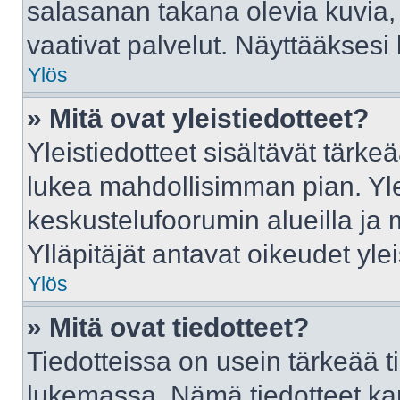
salasanan takana olevia kuvia,
vaativat palvelut. Näyttääkses
Ylös
» Mitä ovat yleistiedotteet?
Yleistiedotteet sisältävät tärke
lukea mahdollisimman pian. Ylei
keskustelufoorumin alueilla ja
Ylläpitäjät antavat oikeudet ylei
Ylös
» Mitä ovat tiedotteet?
Tiedotteissa on usein tärkeää tie
lukemassa. Nämä tiedotteet ka