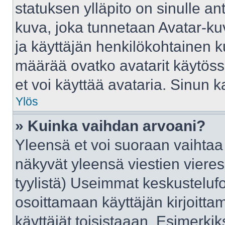
statuksen ylläpito on sinulle an
kuva, joka tunnetaan Avatar-ku
ja käyttäjän henkilökohtainen k
määrää ovatko avatarit käytössä
et voi käyttää avataria. Sinun ka
Ylös
» Kuinka vaihdan arvoani?
Yleensä et voi suoraan vaihtaa
näkyvät yleensä viestien viere
tyylistä) Useimmat keskusteluf
osoittamaan käyttäjän kirjoittam
käyttäjät toisistaaan. Esimerkiks