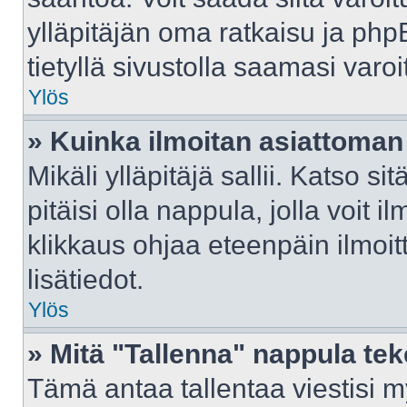
ylläpitäjän oma ratkaisu ja ph
tietyllä sivustolla saamasi var
Ylös
» Kuinka ilmoitan asiattoman 
Mikäli ylläpitäjä sallii. Katso sit
pitäisi olla nappula, jolla voit 
klikkaus ohjaa eteenpäin ilmoi
lisätiedot.
Ylös
» Mitä "Tallenna" nappula te
Tämä antaa tallentaa viestisi 