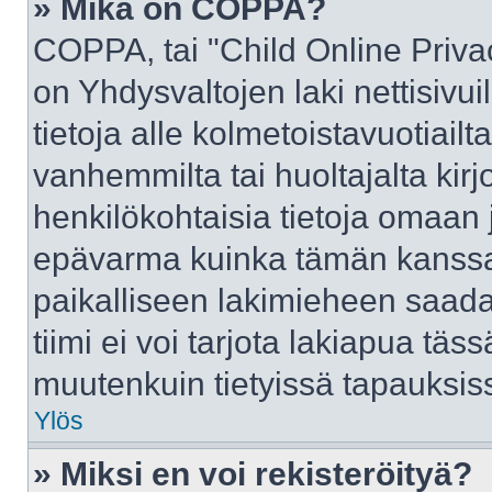
» Mikä on COPPA?
COPPA, tai "Child Online Priva
on Yhdysvaltojen laki nettisivui
tietoja alle kolmetoistavuotiai
vanhemmilta tai huoltajalta kirj
henkilökohtaisia tietoja omaan 
epävarma kuinka tämän kanssa 
paikalliseen lakimieheen saad
tiimi ei voi tarjota lakiapua täss
muutenkuin tietyissä tapauksiss
Ylös
» Miksi en voi rekisteröityä?