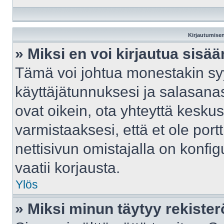
Kirjautumisen
» Miksi en voi kirjautua sisä
Tämä voi johtua monestakin syy
käyttäjätunnuksesi ja salasanasi
ovat oikein, ota yhteyttä kesku
varmistaaksesi, että et ole port
nettisivun omistajalla on konfig
vaatii korjausta.
Ylös
» Miksi minun täytyy rekister