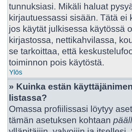
tunnuksiasi. Mikäli haluat pysyä
kirjautuessassi sisään. Tätä ei 
jos käytät julkisessa käytössä 
kirjastossa, nettikahvilassa, kou
se tarkoittaa, että keskustelufo
toiminnon pois käytöstä.
Ylös
» Kuinka estän käyttäjänimen
listassa?
Omassa profiilissasi löytyy as
tämän asetuksen kohtaan
pääl
ylläpitäjiin, valvojiin ja itselles