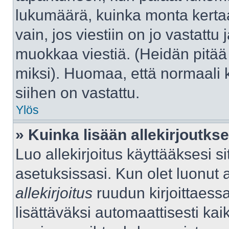
lukumäärä, kuinka monta kerta
vain, jos viestiin on jo vastattu j
muokkaa viestiä. (Heidän pitää 
miksi). Huomaa, että normaali kä
siihen on vastattu.
Ylös
» Kuinka lisään allekirjoutks
Luo allekirjoitus käyttääksesi 
asetuksissasi. Kun olet luonut al
allekirjoitus
ruudun kirjoittaessas
lisättäväksi automaattisesti kaik