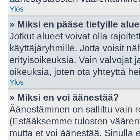
Ylös
» Miksi en pääse tietyille alue
Jotkut alueet voivat olla rajoitettu
käyttäjäryhmille. Jotta voisit näh
erityisoikeuksia. Vain valvojat j
oikeuksia, joten ota yhteyttä he
Ylös
» Miksi en voi äänestää?
Äänestäminen on sallittu vain rek
(Estääksemme tulosten väärentäm
mutta et voi äänestää. Sinulla e