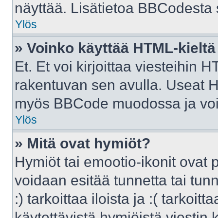
näyttää. Lisätietoa BBCodesta sa
Ylös
» Voinko käyttää HTML-kieltä
Et. Et voi kirjoittaa viesteihin 
rakentuvan sen avulla. Useat H
myös BBCode muodossa ja voit k
Ylös
» Mitä ovat hymiöt?
Hymiöt tai emootio-ikonit ovat p
voidaan esitää tunnetta tai tunn
:) tarkoittaa iloista ja :( tarkoit
käytettävistä hymiöistä viestin