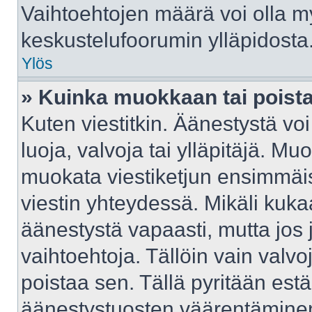
Vaihtoehtojen määrä voi olla myö
keskustelufoorumin ylläpidosta
Ylös
» Kuinka muokkaan tai poist
Kuten viestitkin. Äänestystä v
luoja, valvoja tai ylläpitäjä. M
muokata viestiketjun ensimmäis
viestin yhteydessä. Mikäli kuka
äänestystä vapaasti, mutta jos 
vaihtoehtoja. Tällöin vain valvoj
poistaa sen. Tällä pyritään e
äänestystuosten väärentäminen