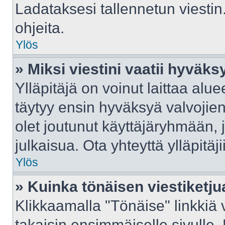
Ladataksesi tallennetun viestin
ohjeita.
Ylös
» Miksi viestini vaatii hyväk
Ylläpitäjä on voinut laittaa aluee
täytyy ensin hyväksyä valvojie
olet joutunut käyttäjäryhmään, j
julkaisua. Ota yhteyttä ylläpitäj
Ylös
» Kuinka tönäisen viestiketju
Klikkaamalla "Tönäise" linkkiä v
takaisin ensimmäiselle sivulle.