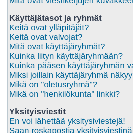
Mitä ovat viestiketjujen kuvakkee
Käyttäjätasot ja ryhmät
Keitä ovat ylläpitäjät?
Keitä ovat valvojat?
Mitä ovat käyttäjäryhmät?
Kuinka liityn käyttäjäryhmään?
Kuinka pääsen käyttäjäryhmän va
Miksi joillain käyttäjäryhmä näky
Mikä on "oletusryhmä"?
Mikä on "henkilökunta" linkki?
Yksityisviestit
En voi lähettää yksitysiviestejä!
Saan roskapostia yksityisviestinä