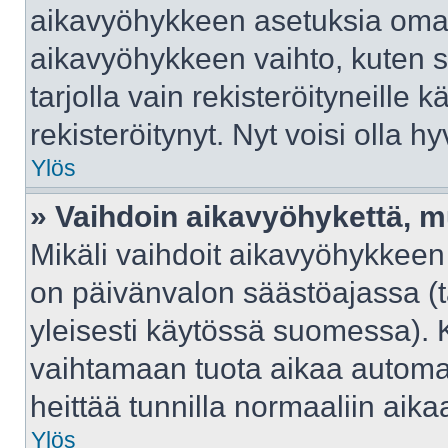
aikavyöhykkeen asetuksia omast
aikavyöhykkeen vaihto, kuten s
tarjolla vain rekisteröityneille kä
rekisteröitynyt. Nyt voisi olla hy
Ylös
» Vaihdoin aikavyöhykettä, mut
Mikäli vaihdoit aikavyöhykkeen
on päivänvalon säästöajassa (t
yleisesti käytössä suomessa). 
vaihtamaan tuota aikaa automaat
heittää tunnilla normaaliin aika
Ylös