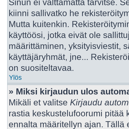
Sinun ei välttämättä tarvitse. S
kiinni sallivatko he rekisteröity
Mutta kuitenkin. Rekisteröitymi
käyttöösi, jotka eivät ole sallitt
määrittäminen, yksityisviestit, s
käyttäjäryhmät, jne... Rekister
on suositeltavaa.
Ylös
» Miksi kirjaudun ulos automa
Mikäli et valitse
Kirjaudu automa
rastia keskustelufoorumi pitää 
ennalta määritellyn ajan. Tällä