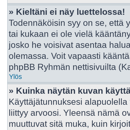
» Kieltäni ei näy luettelossa!
Todennäköisin syy on se, että yl
tai kukaan ei ole vielä kääntänyt 
josko he voisivat asentaa halua
olemassa. Voit vapaasti kääntää
phpBB Ryhmän nettisivuilta (Kat
Ylös
» Kuinka näytän kuvan käyttä
Käyttäjätunnuksesi alapuolella
liittyy arvoosi. Yleensä nämä ovat
muuttuvat sitä muka, kuin kirjo