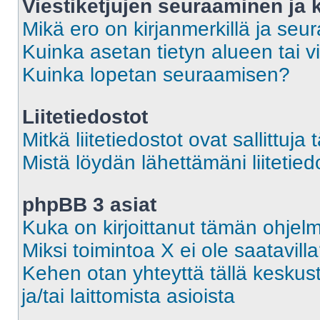
Viestiketjujen seuraaminen ja k
Mikä ero on kirjanmerkillä ja seu
Kuinka asetan tietyn alueen tai v
Kuinka lopetan seuraamisen?
Liitetiedostot
Mitkä liitetiedostot ovat sallittuja 
Mistä löydän lähettämäni liitetied
phpBB 3 asiat
Kuka on kirjoittanut tämän ohjel
Miksi toimintoa X ei ole saatavill
Kehen otan yhteyttä tällä keskust
ja/tai laittomista asioista