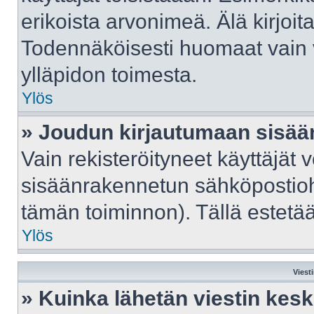
erikoista arvonimeä. Älä kirjoit
Todennäköisesti huomaat vain 
ylläpidon toimesta.
Ylös
» Joudun kirjautumaan sisään
Vain rekisteröityneet käyttäjät 
sisäänrakennetun sähköpostiohje
tämän toiminnon). Tällä estetää
Ylös
Viest
» Kuinka lähetän viestin kes