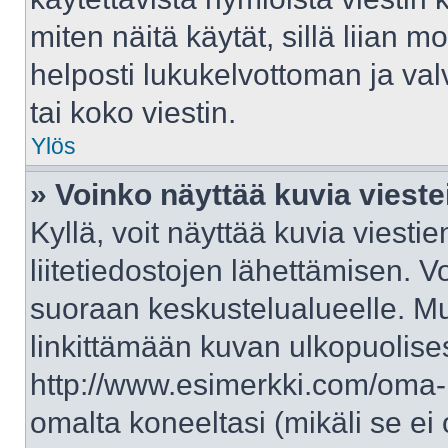
miten näitä käytät, sillä liian 
helposti lukukelvottoman ja val
tai koko viestin.
Ylös
» Voinko näyttää kuvia vieste
Kyllä, voit näyttää kuvia viestie
liitetiedostojen lähettämisen. V
suoraan keskustelualueelle. M
linkittämään kuvan ulkopuolises
http://www.esimerkki.com/oma-ku
omalta koneeltasi (mikäli se ei 