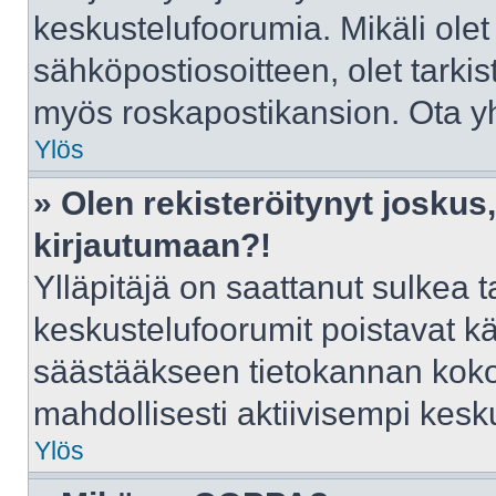
keskustelufoorumia. Mikäli olet
sähköpostiosoitteen, olet tarkist
myös roskapostikansion. Ota yht
Ylös
» Olen rekisteröitynyt josku
kirjautumaan?!
Ylläpitäjä on saattanut sulkea t
keskustelufoorumit poistavat k
säästääkseen tietokannan kokoa
mahdollisesti aktiivisempi kesk
Ylös