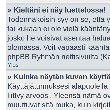
» Kieltäni ei näy luettelossa!
Todennäköisin syy on se, että yl
tai kukaan ei ole vielä kääntänyt 
josko he voisivat asentaa halua
olemassa. Voit vapaasti kääntää
phpBB Ryhmän nettisivuilta (Kat
Ylös
» Kuinka näytän kuvan käyttä
Käyttäjätunnuksesi alapuolella
liittyy arvoosi. Yleensä nämä ovat
muuttuvat sitä muka, kuin kirjo