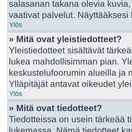
salasanan takana olevia kuvia,
vaativat palvelut. Näyttääkses
Ylös
» Mitä ovat yleistiedotteet?
Yleistiedotteet sisältävät tärke
lukea mahdollisimman pian. Ylei
keskustelufoorumin alueilla ja
Ylläpitäjät antavat oikeudet ylei
Ylös
» Mitä ovat tiedotteet?
Tiedotteissa on usein tärkeää tie
lukemassa. Nämä tiedotteet ka