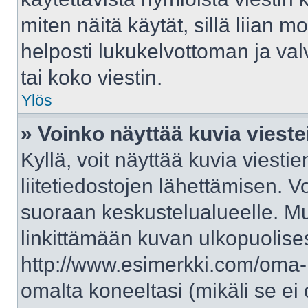
miten näitä käytät, sillä liian 
helposti lukukelvottoman ja val
tai koko viestin.
Ylös
» Voinko näyttää kuvia vieste
Kyllä, voit näyttää kuvia viestie
liitetiedostojen lähettämisen. V
suoraan keskustelualueelle. M
linkittämään kuvan ulkopuolises
http://www.esimerkki.com/oma-ku
omalta koneeltasi (mikäli se ei 