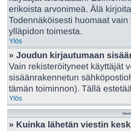
erikoista arvonimeä. Älä kirjoit
Todennäköisesti huomaat vain 
ylläpidon toimesta.
Ylös
» Joudun kirjautumaan sisään
Vain rekisteröityneet käyttäjät 
sisäänrakennetun sähköpostiohje
tämän toiminnon). Tällä estetää
Ylös
Viest
» Kuinka lähetän viestin kes