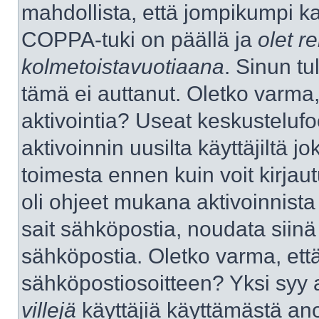
mahdollista, että jompikumpi k
COPPA-tuki on päällä ja
olet re
kolmetoistavuotiaana
. Sinun tu
tämä ei auttanut. Oletko varma,
aktivointia? Useat keskustelufo
aktivoinnin uusilta käyttäjiltä jo
toimesta ennen kuin voit kirjaut
oli ohjeet mukana aktivoinnista 
sait sähköpostia, noudata siinä t
sähköpostia. Oletko varma, ett
sähköpostiosoitteen? Yksi syy 
villejä
käyttäjiä käyttämästä an