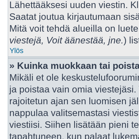
Lähettääksesi uuden viestin. K
Saatat joutua kirjautumaan sisä
Mitä voit tehdä alueilla on luet
viestejä, Voit äänestää, jne.
) lis
Ylös
» Kuinka muokkaan tai poista
Mikäli et ole keskustelufoorumin
ja poistaa vain omia viestejäsi.
rajoitetun ajan sen luomisen j
nappulaa valitsemastasi viestis
viestiisi. Siihen lisätään pien
tapahtuneen, kun palaat luke