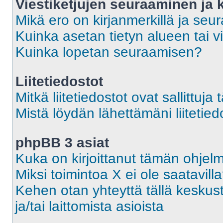
Viestiketjujen seuraaminen ja k
Mikä ero on kirjanmerkillä ja seu
Kuinka asetan tietyn alueen tai v
Kuinka lopetan seuraamisen?
Liitetiedostot
Mitkä liitetiedostot ovat sallittuja 
Mistä löydän lähettämäni liitetied
phpBB 3 asiat
Kuka on kirjoittanut tämän ohjel
Miksi toimintoa X ei ole saatavill
Kehen otan yhteyttä tällä keskust
ja/tai laittomista asioista