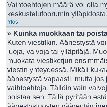
Vaihtoehtojen määrä voi olla myö
keskustelufoorumin ylläpidosta
Ylös
» Kuinka muokkaan tai poist
Kuten viestitkin. Äänestystä v
luoja, valvoja tai ylläpitäjä. M
muokata viestiketjun ensimmäis
viestin yhteydessä. Mikäli kuka
äänestystä vapaasti, mutta jos 
vaihtoehtoja. Tällöin vain valvoj
poistaa sen. Tällä pyritään e
äänestystuosten väärentäminen