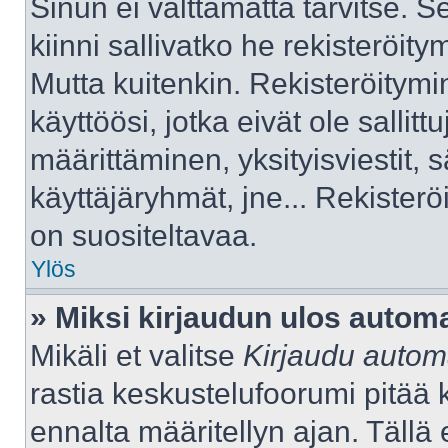
Sinun ei välttämättä tarvitse. S
kiinni sallivatko he rekisteröity
Mutta kuitenkin. Rekisteröitymi
käyttöösi, jotka eivät ole sallitt
määrittäminen, yksityisviestit, s
käyttäjäryhmät, jne... Rekister
on suositeltavaa.
Ylös
» Miksi kirjaudun ulos automa
Mikäli et valitse
Kirjaudu automa
rastia keskustelufoorumi pitää 
ennalta määritellyn ajan. Tällä