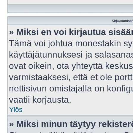
Kirjautumisen
» Miksi en voi kirjautua sisä
Tämä voi johtua monestakin syy
käyttäjätunnuksesi ja salasanasi
ovat oikein, ota yhteyttä kesku
varmistaaksesi, että et ole port
nettisivun omistajalla on konfig
vaatii korjausta.
Ylös
» Miksi minun täytyy rekister