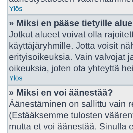
Ylös
» Miksi en pääse tietyille alue
Jotkut alueet voivat olla rajoitettu
käyttäjäryhmille. Jotta voisit näh
erityisoikeuksia. Vain valvojat j
oikeuksia, joten ota yhteyttä he
Ylös
» Miksi en voi äänestää?
Äänestäminen on sallittu vain rek
(Estääksemme tulosten väärentäm
mutta et voi äänestää. Sinulla e