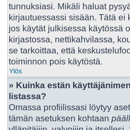
tunnuksiasi. Mikäli haluat pysyä
kirjautuessassi sisään. Tätä ei 
jos käytät julkisessa käytössä 
kirjastossa, nettikahvilassa, kou
se tarkoittaa, että keskustelufo
toiminnon pois käytöstä.
Ylös
» Kuinka estän käyttäjänimen
listassa?
Omassa profiilissasi löytyy as
tämän asetuksen kohtaan
pääl
ylläpitäjiin, valvojiin ja itselles