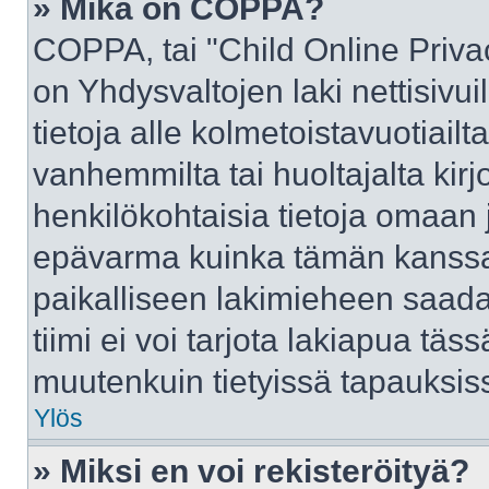
» Mikä on COPPA?
COPPA, tai "Child Online Priva
on Yhdysvaltojen laki nettisivui
tietoja alle kolmetoistavuotiai
vanhemmilta tai huoltajalta kirj
henkilökohtaisia tietoja omaan 
epävarma kuinka tämän kanssa 
paikalliseen lakimieheen saad
tiimi ei voi tarjota lakiapua täss
muutenkuin tietyissä tapauksiss
Ylös
» Miksi en voi rekisteröityä?