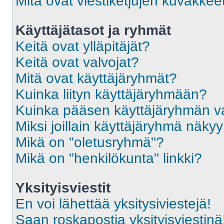
Mitä ovat viestiketjujen kuvakkee
Käyttäjätasot ja ryhmät
Keitä ovat ylläpitäjät?
Keitä ovat valvojat?
Mitä ovat käyttäjäryhmät?
Kuinka liityn käyttäjäryhmään?
Kuinka pääsen käyttäjäryhmän va
Miksi joillain käyttäjäryhmä näky
Mikä on "oletusryhmä"?
Mikä on "henkilökunta" linkki?
Yksityisviestit
En voi lähettää yksitysiviestejä!
Saan roskapostia yksityisviestinä