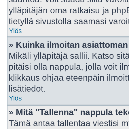
ylläpitäjän oma ratkaisu ja ph
tietyllä sivustolla saamasi var
Ylös
» Kuinka ilmoitan asiattoman 
Mikäli ylläpitäjä sallii. Katso sit
pitäisi olla nappula, jolla voit 
klikkaus ohjaa eteenpäin ilmoi
lisätiedot.
Ylös
» Mitä "Tallenna" nappula te
Tämä antaa tallentaa viestisi 