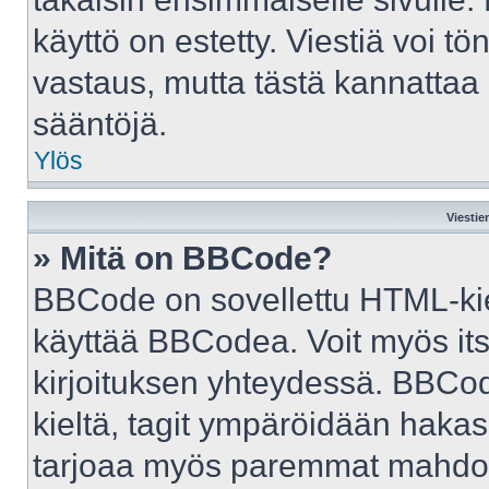
käyttö on estetty. Viestiä voi tö
vastaus, mutta tästä kannattaa 
sääntöjä.
Ylös
Viestie
» Mitä on BBCode?
BBCode on sovellettu HTML-kiele
käyttää BBCodea. Voit myös it
kirjoituksen yhteydessä. BBCod
kieltä, tagit ympäröidään hakasul
tarjoaa myös paremmat mahdoll