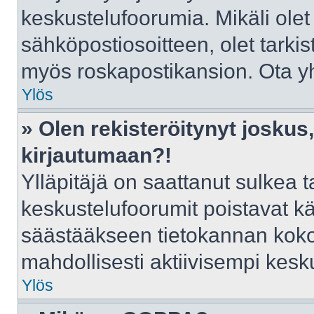
keskustelufoorumia. Mikäli olet
sähköpostiosoitteen, olet tarkist
myös roskapostikansion. Ota yht
Ylös
» Olen rekisteröitynyt josku
kirjautumaan?!
Ylläpitäjä on saattanut sulkea t
keskustelufoorumit poistavat k
säästääkseen tietokannan kokoa
mahdollisesti aktiivisempi kesk
Ylös