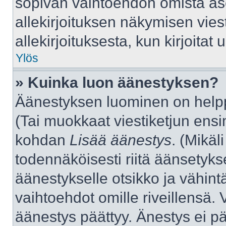
sopivan vaihtoehdon omista aset
allekirjoituksen näkymisen viest
allekirjoituksesta, kun kirjoitat u
Ylös
» Kuinka luon äänestyksen?
Äänestyksen luominen on helppo
(Tai muokkaat viestiketjun ensi
kohdan
Lisää äänestys
. (Mikäli
todennäköisesti riitä äänsetyk
äänestykselle otsikko ja vähint
vaihtoehdot omille riveillensä. 
äänestys päättyy. Änestys ei pä