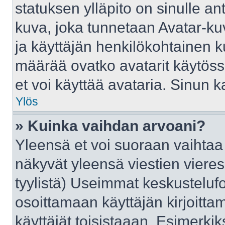
statuksen ylläpito on sinulle an
kuva, joka tunnetaan Avatar-ku
ja käyttäjän henkilökohtainen k
määrää ovatko avatarit käytössä
et voi käyttää avataria. Sinun ka
Ylös
» Kuinka vaihdan arvoani?
Yleensä et voi suoraan vaihtaa
näkyvät yleensä viestien viere
tyylistä) Useimmat keskusteluf
osoittamaan käyttäjän kirjoittam
käyttäjät toisistaaan. Esimerkiks