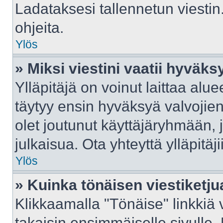
Ladataksesi tallennetun viestin
ohjeita.
Ylös
» Miksi viestini vaatii hyväk
Ylläpitäjä on voinut laittaa aluee
täytyy ensin hyväksyä valvojie
olet joutunut käyttäjäryhmään, j
julkaisua. Ota yhteyttä ylläpitäj
Ylös
» Kuinka tönäisen viestiketju
Klikkaamalla "Tönäise" linkkiä v
takaisin ensimmäiselle sivulle.