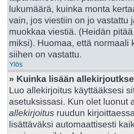
lukumäärä, kuinka monta kerta
vain, jos viestiin on jo vastattu j
muokkaa viestiä. (Heidän pitää 
miksi). Huomaa, että normaali kä
siihen on vastattu.
Ylös
» Kuinka lisään allekirjoutks
Luo allekirjoitus käyttääksesi 
asetuksissasi. Kun olet luonut al
allekirjoitus
ruudun kirjoittaessas
lisättäväksi automaattisesti kaik