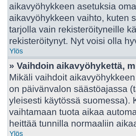
aikavyöhykkeen asetuksia omast
aikavyöhykkeen vaihto, kuten s
tarjolla vain rekisteröityneille kä
rekisteröitynyt. Nyt voisi olla hy
Ylös
» Vaihdoin aikavyöhykettä, mut
Mikäli vaihdoit aikavyöhykkeen
on päivänvalon säästöajassa (t
yleisesti käytössä suomessa). 
vaihtamaan tuota aikaa automaat
heittää tunnilla normaaliin aika
Ylös