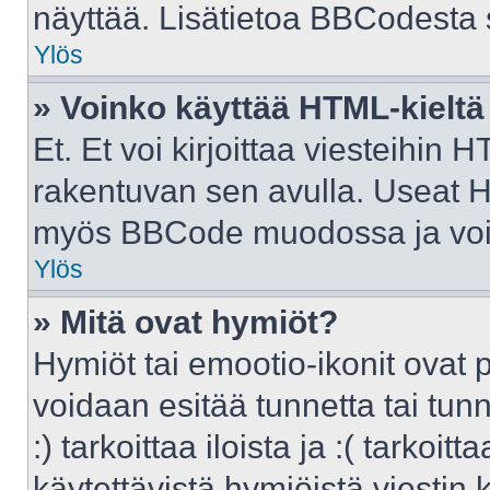
näyttää. Lisätietoa BBCodesta sa
Ylös
» Voinko käyttää HTML-kieltä
Et. Et voi kirjoittaa viesteihin 
rakentuvan sen avulla. Useat H
myös BBCode muodossa ja voit k
Ylös
» Mitä ovat hymiöt?
Hymiöt tai emootio-ikonit ovat p
voidaan esitää tunnetta tai tunn
:) tarkoittaa iloista ja :( tarkoit
käytettävistä hymiöistä viestin