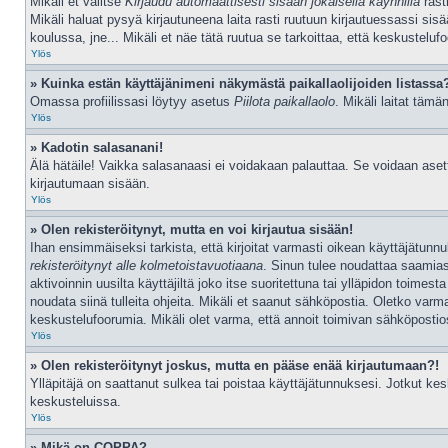
Mikäli et valitse
Kirjaudu automaattisesti sisään jokaisella käynnillä
rast
Mikäli haluat pysyä kirjautuneena laita rasti ruutuun kirjautuessassi sis
koulussa, jne... Mikäli et näe tätä ruutua se tarkoittaa, että keskustelu
Ylös
» Kuinka estän käyttäjänimeni näkymästä paikallaolijoiden listassa
Omassa profiilissasi löytyy asetus
Piilota paikallaolo
. Mikäli laitat tä
Ylös
» Kadotin salasanani!
Älä hätäile! Vaikka salasanaasi ei voidakaan palauttaa. Se voidaan ase
kirjautumaan sisään.
Ylös
» Olen rekisteröitynyt, mutta en voi kirjautua sisään!
Ihan ensimmäiseksi tarkista, että kirjoitat varmasti oikean käyttäjätu
rekisteröitynyt alle kolmetoistavuotiaana
. Sinun tulee noudattaa saamias
aktivoinnin uusilta käyttäjiltä joko itse suoritettuna tai ylläpidon toimes
noudata siinä tulleita ohjeita. Mikäli et saanut sähköpostia. Oletko va
keskustelufoorumia. Mikäli olet varma, että annoit toimivan sähköpostioso
Ylös
» Olen rekisteröitynyt joskus, mutta en pääse enää kirjautumaan?!
Ylläpitäjä on saattanut sulkea tai poistaa käyttäjätunnuksesi. Jotkut k
keskusteluissa.
Ylös
» Mikä on COPPA?