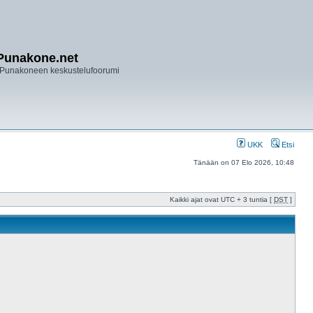
Punakone.net
Punakoneen keskustelufoorumi
UKK
Etsi
Tänään on 07 Elo 2026, 10:48
Kaikki ajat ovat UTC + 3 tuntia [
DST
]