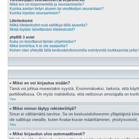
Viestiketjujen seuraaminen ja kirjanmerkit.
Mikä ero on kirjanmerkillä ja seuraamisella?
Kuinka asetan tietyn alueen tai viestiketjun seurantaan?
Kuinka lopetan seuraamisen?
Liitetiedostot
Mitkä liitetiedostot ovat sallittuja tällä alueella?
Mistä löydän lähettämäni liitetiedostot?
phpBB 3 asiat
Kuka on kirjoittanut tämän ohjelmiston?
Miksi toimintoa X ei ole saatavilla?
Kehen otan yhteyttä tällä keskustelufoorumilla esiintyvistä loukkaavista ja/tai 
» Miksi en voi kirjautua sisään?
Tämä voi johtua monestakin syystä. Ensimmäiseksi, tarkista, että käyttäj
porttikiellossa. On myös mahdollista, että nettisivun omistajalla on konfi
Ylös
» Miksi minun täytyy rekisteröityä?
Sinun ei välttämättä tarvitse. Se on keskustelufoorumin ylläpitäjistä kiin
ole sallittuja vieraille, kuten Avatar-kuvan määrittäminen, yksityisviesti
Ylös
» Miksi kirjaudun ulos automaattisesti?