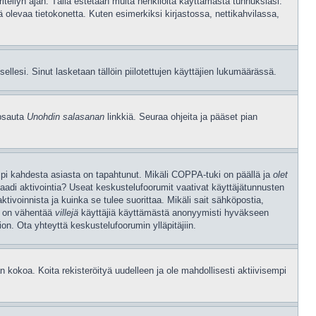
tellyn ajan. Tällä estetään muita henkilöitä käyttämästä tunnuksiasi.
ä olevaa tietokonetta. Kuten esimerkiksi kirjastossa, nettikahvilassa,
 itsellesi. Sinut lasketaan tällöin piilotettujen käyttäjien lukumäärässä.
apsauta
Unohdin salasanan
linkkiä. Seuraa ohjeita ja pääset pian
mpi kahdesta asiasta on tapahtunut. Mikäli COPPA-tuki on päällä ja
olet
vaadi aktivointia? Useat keskustelufoorumit vaativat käyttäjätunnusten
aktivoinnista ja kuinka se tulee suorittaa. Mikäli sait sähköpostia,
en on vähentää
villejä
käyttäjiä käyttämästä anonyymisti hyväkseen
on. Ota yhteyttä keskustelufoorumin ylläpitäjiin.
kokoa. Koita rekisteröityä uudelleen ja ole mahdollisesti aktiivisempi