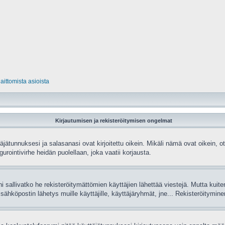
laittomista asioista
Kirjautumisen ja rekisteröitymisen ongelmat
ätunnuksesi ja salasanasi ovat kirjoitettu oikein. Mikäli nämä ovat oikein, ot
gurointivirhe heidän puolellaan, joka vaatii korjausta.
ni sallivatko he rekisteröitymättömien käyttäjien lähettää viestejä. Mutta kuit
t, sähköpostin lähetys muille käyttäjille, käyttäjäryhmät, jne... Rekisteröitymi