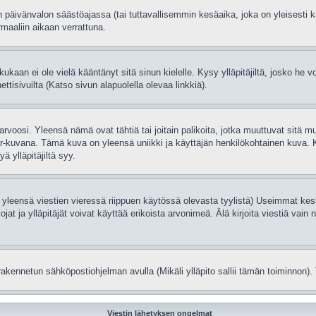
 päivänvalon säästöajassa (tai tuttavallisemmin kesäaika, joka on yleisesti
rmaaliin aikaan verrattuna.
 kukaan ei ole vielä kääntänyt sitä sinun kielelle. Kysy ylläpitäjiltä, josko he
isivuilta (Katso sivun alapuolella olevaa linkkiä).
rvoosi. Yleensä nämä ovat tähtiä tai joitain palikoita, jotka muuttuvat sitä m
tar-kuvana. Tämä kuva on yleensä uniikki ja käyttäjän henkilökohtainen kuva. 
ä ylläpitäjiltä syy.
 yleensä viestien vieressä riippuen käytössä olevasta tyylistä) Useimmat kesk
vojat ja ylläpitäjät voivat käyttää erikoista arvonimeä. Älä kirjoita viestiä v
rakennetun sähköpostiohjelman avulla (Mikäli ylläpito sallii tämän toiminnon). 
Viestin lähetyksen ongelmat