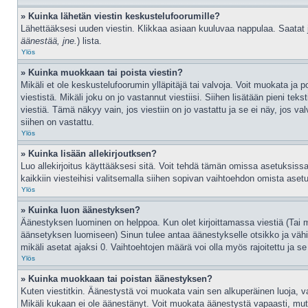
» Kuinka lähetän viestin keskustelufoorumille?
Lähettääksesi uuden viestin. Klikkaa asiaan kuuluvaa nappulaa. Saatat jo
äänestää, jne.
) lista.
Ylös
» Kuinka muokkaan tai poista viestin?
Mikäli et ole keskustelufoorumin ylläpitäjä tai valvoja. Voit muokata ja 
viestistä. Mikäli joku on jo vastannut viestiisi. Siihen lisätään pien
viestiä. Tämä näkyy vain, jos viestiin on jo vastattu ja se ei näy, jos va
siihen on vastattu.
Ylös
» Kuinka lisään allekirjoutksen?
Luo allekirjoitus käyttääksesi sitä. Voit tehdä tämän omissa asetuksissasi
kaikkiin viesteihisi valitsemalla siihen sopivan vaihtoehdon omista asetuks
Ylös
» Kuinka luon äänestyksen?
Äänestyksen luominen on helppoa. Kun olet kirjoittamassa viestiä (Tai 
äänsetyksen luomiseen) Sinun tulee antaa äänestykselle otsikko ja vähin
mikäli asetat ajaksi 0. Vaihtoehtojen määrä voi olla myös rajoitettu ja s
Ylös
» Kuinka muokkaan tai poistan äänestyksen?
Kuten viestitkin. Äänestystä voi muokata vain sen alkuperäinen luoja, v
Mikäli kukaan ei ole äänestänyt. Voit muokata äänestystä vapaasti, mutta