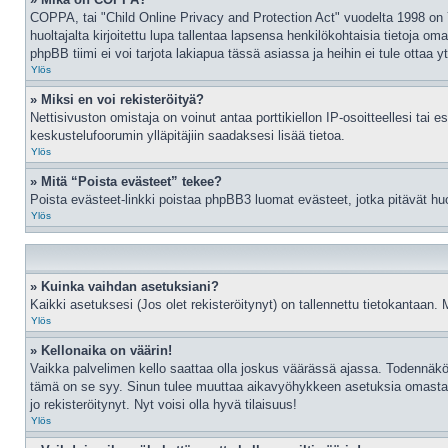
COPPA, tai "Child Online Privacy and Protection Act" vuodelta 1998 on Yh
huoltajalta kirjoitettu lupa tallentaa lapsensa henkilökohtaisia tietoj
phpBB tiimi ei voi tarjota lakiapua tässä asiassa ja heihin ei tule ottaa
Ylös
» Miksi en voi rekisteröityä?
Nettisivuston omistaja on voinut antaa porttikiellon IP-osoitteellesi ta
keskustelufoorumin ylläpitäjiin saadaksesi lisää tietoa.
Ylös
» Mitä “Poista evästeet” tekee?
Poista evästeet-linkki poistaa phpBB3 luomat evästeet, jotka pitävät huole
Ylös
» Kuinka vaihdan asetuksiani?
Kaikki asetuksesi (Jos olet rekisteröitynyt) on tallennettu tietokantaan. 
Ylös
» Kellonaika on väärin!
Vaikka palvelimen kello saattaa olla joskus väärässä ajassa. Todennäkö
tämä on se syy. Sinun tulee muuttaa aikavyöhykkeen asetuksia omasta prof
jo rekisteröitynyt. Nyt voisi olla hyvä tilaisuus!
Ylös