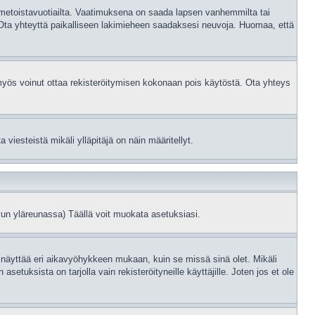
kolmetoistavuotiailta. Vaatimuksena on saada lapsen vanhemmilta tai
, Ota yhteyttä paikalliseen lakimieheen saadaksesi neuvoja. Huomaa, että
n myös voinut ottaa rekisteröitymisen kokonaan pois käytöstä. Ota yhteys
viesteistä mikäli ylläpitäjä on näin määritellyt.
un yläreunassa) Täällä voit muokata asetuksiasi.
 näyttää eri aikavyöhykkeen mukaan, kuin se missä sinä olet. Mikäli
uksista on tarjolla vain rekisteröityneille käyttäjille. Joten jos et ole