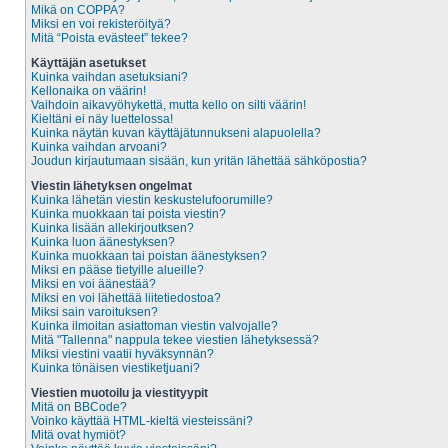
Mikä on COPPA?
Miksi en voi rekisteröityä?
Mitä “Poista evästeet” tekee?
Käyttäjän asetukset
Kuinka vaihdan asetuksiani?
Kellonaika on väärin!
Vaihdoin aikavyöhykettä, mutta kello on silti väärin!
Kieltäni ei näy luettelossa!
Kuinka näytän kuvan käyttäjätunnukseni alapuolella?
Kuinka vaihdan arvoani?
Joudun kirjautumaan sisään, kun yritän lähettää sähköpostia?
Viestin lähetyksen ongelmat
Kuinka lähetän viestin keskustelufoorumille?
Kuinka muokkaan tai poista viestin?
Kuinka lisään allekirjoutksen?
Kuinka luon äänestyksen?
Kuinka muokkaan tai poistan äänestyksen?
Miksi en pääse tietyille alueille?
Miksi en voi äänestää?
Miksi en voi lähettää liitetiedostoa?
Miksi sain varoituksen?
Kuinka ilmoitan asiattoman viestin valvojalle?
Mitä "Tallenna" nappula tekee viestien lähetyksessä?
Miksi viestini vaatii hyväksynnän?
Kuinka tönäisen viestiketjuani?
Viestien muotoilu ja viestityypit
Mitä on BBCode?
Voinko käyttää HTML-kieltä viesteissäni?
Mitä ovat hymiöt?