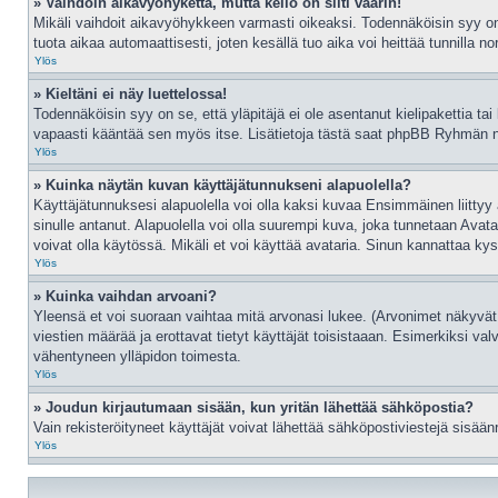
» Vaihdoin aikavyöhykettä, mutta kello on silti väärin!
Mikäli vaihdoit aikavyöhykkeen varmasti oikeaksi. Todennäköisin syy on
tuota aikaa automaattisesti, joten kesällä tuo aika voi heittää tunnilla no
Ylös
» Kieltäni ei näy luettelossa!
Todennäköisin syy on se, että yläpitäjä ei ole asentanut kielipakettia tai
vapaasti kääntää sen myös itse. Lisätietoja tästä saat phpBB Ryhmän nett
Ylös
» Kuinka näytän kuvan käyttäjätunnukseni alapuolella?
Käyttäjätunnuksesi alapuolella voi olla kaksi kuvaa Ensimmäinen liittyy a
sinulle antanut. Alapuolella voi olla suurempi kuva, joka tunnetaan Ava
voivat olla käytössä. Mikäli et voi käyttää avataria. Sinun kannattaa kysy
Ylös
» Kuinka vaihdan arvoani?
Yleensä et voi suoraan vaihtaa mitä arvonasi lukee. (Arvonimet näkyvät
viestien määrää ja erottavat tietyt käyttäjät toisistaaan. Esimerkiksi val
vähentyneen ylläpidon toimesta.
Ylös
» Joudun kirjautumaan sisään, kun yritän lähettää sähköpostia?
Vain rekisteröityneet käyttäjät voivat lähettää sähköpostiviestejä sisään
Ylös