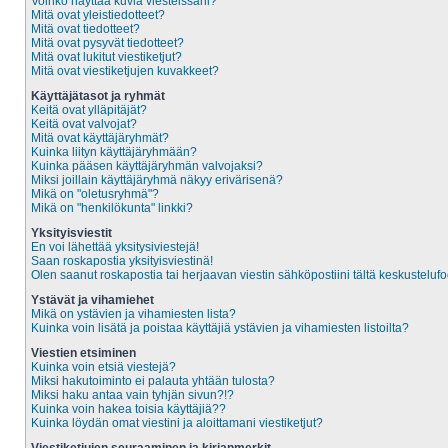
Voinko näyttää kuvia viesteissäni?
Mitä ovat yleistiedotteet?
Mitä ovat tiedotteet?
Mitä ovat pysyvät tiedotteet?
Mitä ovat lukitut viestiketjut?
Mitä ovat viestiketjujen kuvakkeet?
Käyttäjätasot ja ryhmät
Keitä ovat ylläpitäjät?
Keitä ovat valvojat?
Mitä ovat käyttäjäryhmät?
Kuinka liityn käyttäjäryhmään?
Kuinka pääsen käyttäjäryhmän valvojaksi?
Miksi joillain käyttäjäryhmä näkyy erivärisenä?
Mikä on "oletusryhmä"?
Mikä on "henkilökunta" linkki?
Yksityisviestit
En voi lähettää yksitysiviestejä!
Saan roskapostia yksityisviestinä!
Olen saanut roskapostia tai herjaavan viestin sähköpostiini tältä keskustelufo
Ystävät ja vihamiehet
Mikä on ystävien ja vihamiesten lista?
Kuinka voin lisätä ja poistaa käyttäjiä ystävien ja vihamiesten listoilta?
Viestien etsiminen
Kuinka voin etsiä viestejä?
Miksi hakutoiminto ei palauta yhtään tulosta?
Miksi haku antaa vain tyhjän sivun?!?
Kuinka voin hakea toisia käyttäjiä??
Kuinka löydän omat viestini ja aloittamani viestiketjut?