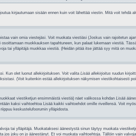
utua kirjautumaan sisään ennen kuin voit lähettää viestin. Mitä voit tehdä alue
poistaa vain omia viestejäsi. Voit muokata viestiäsi (Joskus vain rajoitetun a
i teksti osoittamaan muokkauksen tapahtuneen, kun palaat lukemaan viestiä. 
lvoja tai ylläpitäjä muokkaa viestiä. (Heidän pitää itse jättää syy mitä on muok
. Kun olet luonut allekirjoituksen. Voit valita
Lisää allekirjoitus
ruudun kirjoit
istasi. (Voit kuitenkin estää allekirjoituksen näkymisen viestikohtaisesti poist
muokkaat viestiketjun ensimmäistä viestiä) näet valikossa kohdan
Lisää ääne
tään kaksi vaihtoehtoa Lisää kaikki vaihtoehdot omille riveillensä. Voit myös
e riippuu keskustelufoorumin ylläpidosta.
alvoja tai ylläpitäjä. Muokataksesi äänestystä sinun täytyy muokata viestike
 jos joku on jo äänestänyt. Et voi muokata vaihtoehtoja. Tällöin vain valvojat