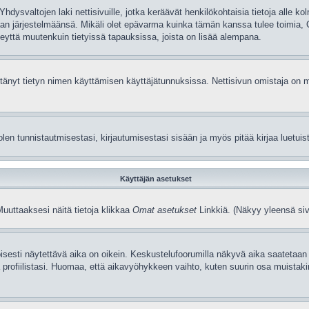
dysvaltojen laki nettisivuille, jotka keräävät henkilökohtaisia tietoja alle 
a omaan järjestelmäänsä. Mikäli olet epävarma kuinka tämän kanssa tulee toimia
 yteyttä muutenkuin tietyissä tapauksissa, joista on lisää alempana.
i estänyt tietyn nimen käyttämisen käyttäjätunnuksissa. Nettisivun omistaja o
n tunnistautmisestasi, kirjautumisestasi sisään ja myös pitää kirjaa luetuista 
Käyttäjän asetukset
Muuttaaksesi näitä tietoja klikkaa
Omat asetukset
Linkkiä. (Näkyy yleensä siv
isesti näytettävä aika on oikein. Keskustelufoorumilla näkyvä aika saatetaan
iilistasi. Huomaa, että aikavyöhykkeen vaihto, kuten suurin osa muistakin aset