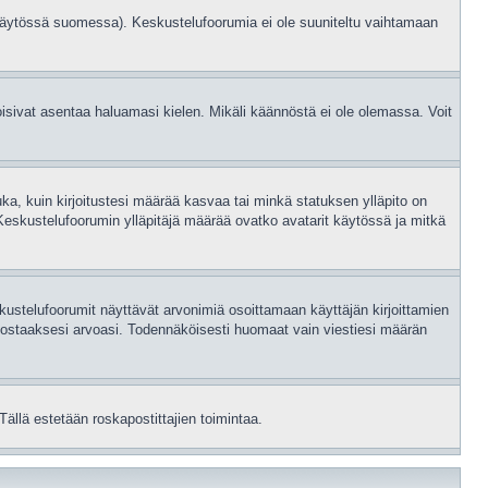
 käytössä suomessa). Keskustelufoorumia ei ole suuniteltu vaihtamaan
 voisivat asentaa haluamasi kielen. Mikäli käännöstä ei ole olemassa. Voit
uka, kuin kirjoitustesi määrää kasvaa tai minkä statuksen ylläpito on
Keskustelufoorumin ylläpitäjä määrää ovatko avatarit käytössä ja mitkä
ustelufoorumit näyttävät arvonimiä osoittamaan käyttäjän kirjoittamien
ain nostaaksesi arvoasi. Todennäköisesti huomaat vain viestiesi määrän
Tällä estetään roskapostittajien toimintaa.