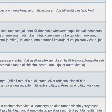
illa on lueteltuna sivun alalaidassa. (
Voit lähettää viestejä, Voit
jan sen luomisen jälkeen) Klikkaamalla
Muokkaa
nappulaa valitsemastasi
Tässä on mukana myös lukumäärä, kuinka monta kertaa olet muokannut
attu ja miksi). Huomaa, että normaali käyttäjä ei voi poistaa viestiä, jos
taessasi viestiä. Voit asettaa allekirjoituksen lisättäväksi automaattisesti
amalla rastin allekirjoituksesta, kun kirjoitat uutta viestiä)
stys
. (Mikäli tätä ei ole. oikeutesi eivät todennäköisesti riitä
 antaa aikarajan, jolloin äänestys päättyy. Änestys ei pääty koskaan,
tjun ensimmäistä viestiä. Äänestys on aina tämän viestin yhteydessä.
 ja ylläpitäjät voivat muokata tai poistaa sen. Tällä pyritään estämään