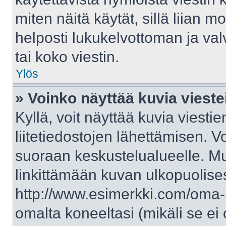
miten näitä käytät, sillä liian 
helposti lukukelvottoman ja val
tai koko viestin.
Ylös
» Voinko näyttää kuvia vieste
Kyllä, voit näyttää kuvia viestie
liitetiedostojen lähettämisen. V
suoraan keskustelualueelle. M
linkittämään kuvan ulkopuolises
http://www.esimerkki.com/oma-ku
omalta koneeltasi (mikäli se ei 