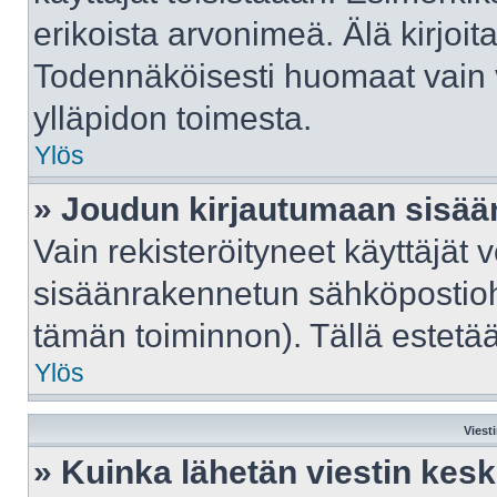
erikoista arvonimeä. Älä kirjoit
Todennäköisesti huomaat vain 
ylläpidon toimesta.
Ylös
» Joudun kirjautumaan sisään
Vain rekisteröityneet käyttäjät 
sisäänrakennetun sähköpostiohje
tämän toiminnon). Tällä estetää
Ylös
Viest
» Kuinka lähetän viestin kes