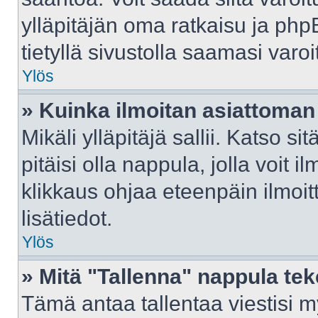
ylläpitäjän oma ratkaisu ja ph
tietyllä sivustolla saamasi var
Ylös
» Kuinka ilmoitan asiattoman 
Mikäli ylläpitäjä sallii. Katso sit
pitäisi olla nappula, jolla voit 
klikkaus ohjaa eteenpäin ilmoi
lisätiedot.
Ylös
» Mitä "Tallenna" nappula te
Tämä antaa tallentaa viestisi 