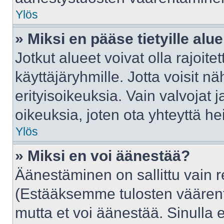
Ylös
» Miksi en pääse tietyille alue
Jotkut alueet voivat olla rajoitettu
käyttäjäryhmille. Jotta voisit näh
erityisoikeuksia. Vain valvojat j
oikeuksia, joten ota yhteyttä he
Ylös
» Miksi en voi äänestää?
Äänestäminen on sallittu vain rek
(Estääksemme tulosten väärentäm
mutta et voi äänestää. Sinulla e