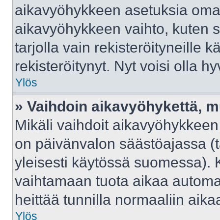
aikavyöhykkeen asetuksia omast
aikavyöhykkeen vaihto, kuten s
tarjolla vain rekisteröityneille kä
rekisteröitynyt. Nyt voisi olla hy
Ylös
» Vaihdoin aikavyöhykettä, mut
Mikäli vaihdoit aikavyöhykkeen
on päivänvalon säästöajassa (t
yleisesti käytössä suomessa). 
vaihtamaan tuota aikaa automaat
heittää tunnilla normaaliin aika
Ylös