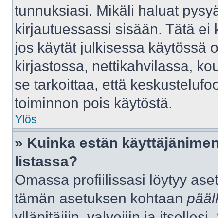
tunnuksiasi. Mikäli haluat pysyä
kirjautuessassi sisään. Tätä ei 
jos käytät julkisessa käytössä 
kirjastossa, nettikahvilassa, kou
se tarkoittaa, että keskustelufo
toiminnon pois käytöstä.
Ylös
» Kuinka estän käyttäjänimen
listassa?
Omassa profiilissasi löytyy as
tämän asetuksen kohtaan
pääl
ylläpitäjiin, valvojiin ja itselles