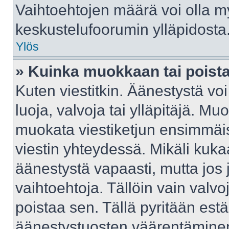
Vaihtoehtojen määrä voi olla myö
keskustelufoorumin ylläpidosta
Ylös
» Kuinka muokkaan tai poist
Kuten viestitkin. Äänestystä v
luoja, valvoja tai ylläpitäjä. M
muokata viestiketjun ensimmäis
viestin yhteydessä. Mikäli kuka
äänestystä vapaasti, mutta jos 
vaihtoehtoja. Tällöin vain valvoj
poistaa sen. Tällä pyritään e
äänestystuosten väärentäminen