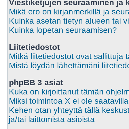
Viestiketjujen seuraaminen ja k
Mikä ero on kirjanmerkillä ja seu
Kuinka asetan tietyn alueen tai v
Kuinka lopetan seuraamisen?
Liitetiedostot
Mitkä liitetiedostot ovat sallittuja 
Mistä löydän lähettämäni liitetied
phpBB 3 asiat
Kuka on kirjoittanut tämän ohjel
Miksi toimintoa X ei ole saatavill
Kehen otan yhteyttä tällä keskust
ja/tai laittomista asioista