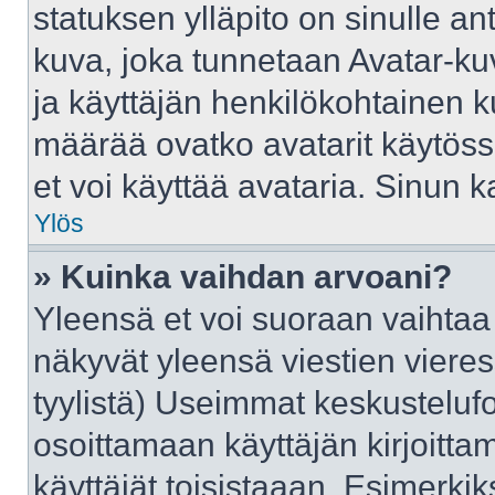
statuksen ylläpito on sinulle an
kuva, joka tunnetaan Avatar-ku
ja käyttäjän henkilökohtainen k
määrää ovatko avatarit käytössä
et voi käyttää avataria. Sinun ka
Ylös
» Kuinka vaihdan arvoani?
Yleensä et voi suoraan vaihtaa
näkyvät yleensä viestien viere
tyylistä) Useimmat keskusteluf
osoittamaan käyttäjän kirjoittam
käyttäjät toisistaaan. Esimerkiks