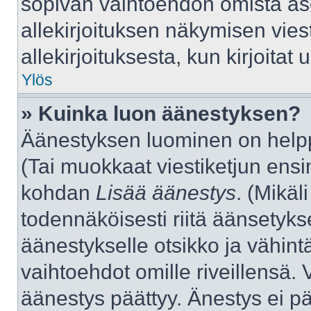
sopivan vaihtoehdon omista aset
allekirjoituksen näkymisen viest
allekirjoituksesta, kun kirjoitat u
Ylös
» Kuinka luon äänestyksen?
Äänestyksen luominen on helppo
(Tai muokkaat viestiketjun ensi
kohdan
Lisää äänestys
. (Mikäli
todennäköisesti riitä äänsetyk
äänestykselle otsikko ja vähint
vaihtoehdot omille riveillensä. 
äänestys päättyy. Änestys ei pä