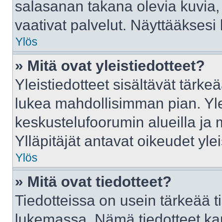
salasanan takana olevia kuvia,
vaativat palvelut. Näyttääkses
Ylös
» Mitä ovat yleistiedotteet?
Yleistiedotteet sisältävät tärke
lukea mahdollisimman pian. Ylei
keskustelufoorumin alueilla ja
Ylläpitäjät antavat oikeudet ylei
Ylös
» Mitä ovat tiedotteet?
Tiedotteissa on usein tärkeää tie
lukemassa. Nämä tiedotteet ka