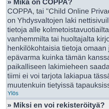
» Mikä on COPPA?
COPPA, tai "Child Online Priva
on Yhdysvaltojen laki nettisivui
tietoja alle kolmetoistavuotiai
vanhemmilta tai huoltajalta kirj
henkilökohtaisia tietoja omaan 
epävarma kuinka tämän kanssa 
paikalliseen lakimieheen saad
tiimi ei voi tarjota lakiapua täss
muutenkuin tietyissä tapauksiss
Ylös
» Miksi en voi rekisteröityä?