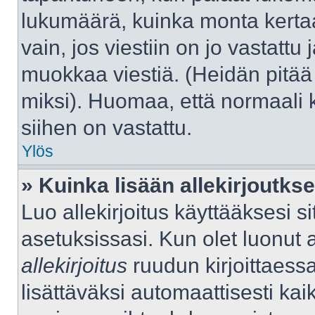
lukumäärä, kuinka monta kerta
vain, jos viestiin on jo vastattu j
muokkaa viestiä. (Heidän pitää 
miksi). Huomaa, että normaali kä
siihen on vastattu.
Ylös
» Kuinka lisään allekirjoutks
Luo allekirjoitus käyttääksesi 
asetuksissasi. Kun olet luonut al
allekirjoitus
ruudun kirjoittaessas
lisättäväksi automaattisesti kaik