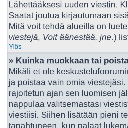
Lähettääksesi uuden viestin. K
Saatat joutua kirjautumaan sisä
Mitä voit tehdä alueilla on luet
viestejä, Voit äänestää, jne.
) lis
Ylös
» Kuinka muokkaan tai poista
Mikäli et ole keskustelufoorumin
ja poistaa vain omia viestejäsi.
rajoitetun ajan sen luomisen j
nappulaa valitsemastasi viestis
viestiisi. Siihen lisätään pien
tapahtuneen, kun palaat luke