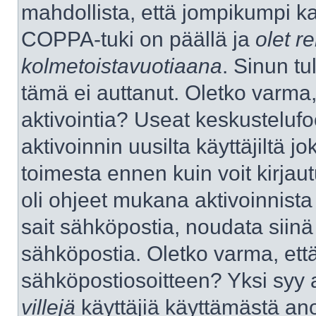
mahdollista, että jompikumpi k
COPPA-tuki on päällä ja
olet re
kolmetoistavuotiaana
. Sinun tu
tämä ei auttanut. Oletko varma,
aktivointia? Useat keskustelufo
aktivoinnin uusilta käyttäjiltä jo
toimesta ennen kuin voit kirjaut
oli ohjeet mukana aktivoinnista 
sait sähköpostia, noudata siinä t
sähköpostia. Oletko varma, ett
sähköpostiosoitteen? Yksi syy 
villejä
käyttäjiä käyttämästä an