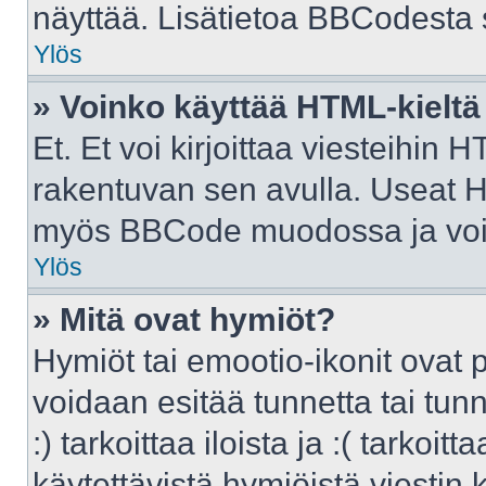
näyttää. Lisätietoa BBCodesta sa
Ylös
» Voinko käyttää HTML-kieltä
Et. Et voi kirjoittaa viesteihin 
rakentuvan sen avulla. Useat H
myös BBCode muodossa ja voit k
Ylös
» Mitä ovat hymiöt?
Hymiöt tai emootio-ikonit ovat p
voidaan esitää tunnetta tai tunn
:) tarkoittaa iloista ja :( tarkoit
käytettävistä hymiöistä viestin