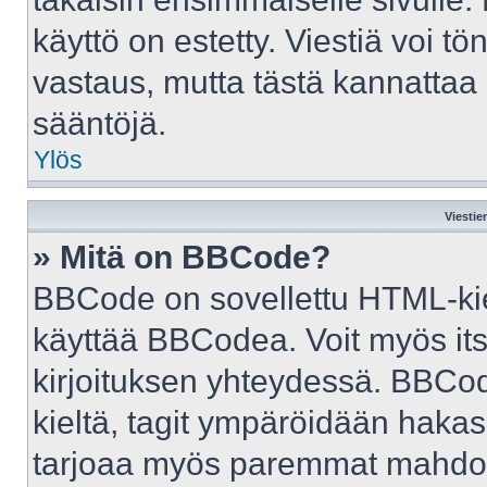
käyttö on estetty. Viestiä voi tö
vastaus, mutta tästä kannattaa 
sääntöjä.
Ylös
Viestie
» Mitä on BBCode?
BBCode on sovellettu HTML-kiele
käyttää BBCodea. Voit myös it
kirjoituksen yhteydessä. BBCod
kieltä, tagit ympäröidään hakasul
tarjoaa myös paremmat mahdoll