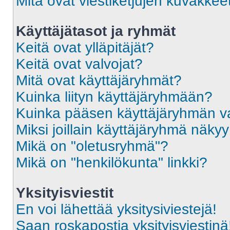
Mitä ovat viestiketjujen kuvakkee
Käyttäjätasot ja ryhmät
Keitä ovat ylläpitäjät?
Keitä ovat valvojat?
Mitä ovat käyttäjäryhmät?
Kuinka liityn käyttäjäryhmään?
Kuinka pääsen käyttäjäryhmän va
Miksi joillain käyttäjäryhmä näky
Mikä on "oletusryhmä"?
Mikä on "henkilökunta" linkki?
Yksityisviestit
En voi lähettää yksitysiviestejä!
Saan roskapostia yksityisviestinä