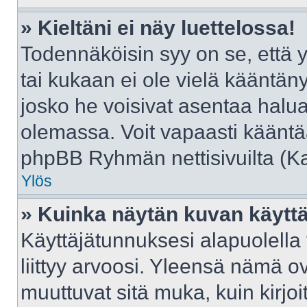
» Kieltäni ei näy luettelossa!
Todennäköisin syy on se, että yl
tai kukaan ei ole vielä kääntänyt 
josko he voisivat asentaa halua
olemassa. Voit vapaasti kääntää
phpBB Ryhmän nettisivuilta (Kat
Ylös
» Kuinka näytän kuvan käyttä
Käyttäjätunnuksesi alapuolella
liittyy arvoosi. Yleensä nämä ovat
muuttuvat sitä muka, kuin kirjo