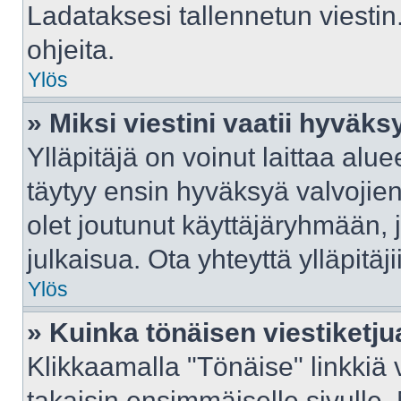
Ladataksesi tallennetun viestin
ohjeita.
Ylös
» Miksi viestini vaatii hyväk
Ylläpitäjä on voinut laittaa aluee
täytyy ensin hyväksyä valvojie
olet joutunut käyttäjäryhmään, j
julkaisua. Ota yhteyttä ylläpitäj
Ylös
» Kuinka tönäisen viestiketju
Klikkaamalla "Tönäise" linkkiä v
takaisin ensimmäiselle sivulle.