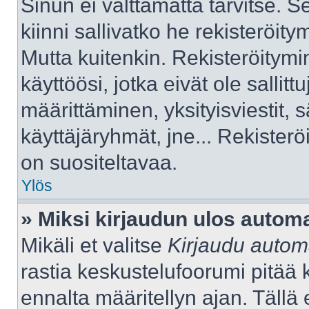
Sinun ei välttämättä tarvitse. S
kiinni sallivatko he rekisteröity
Mutta kuitenkin. Rekisteröitymi
käyttöösi, jotka eivät ole sallitt
määrittäminen, yksityisviestit, s
käyttäjäryhmät, jne... Rekister
on suositeltavaa.
Ylös
» Miksi kirjaudun ulos automa
Mikäli et valitse
Kirjaudu automa
rastia keskustelufoorumi pitää 
ennalta määritellyn ajan. Tällä