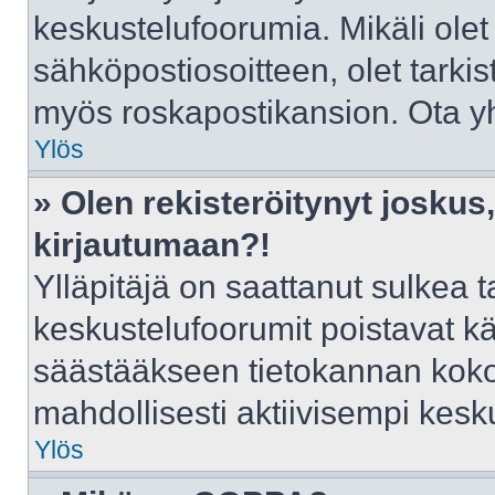
keskustelufoorumia. Mikäli olet
sähköpostiosoitteen, olet tarkist
myös roskapostikansion. Ota yht
Ylös
» Olen rekisteröitynyt josku
kirjautumaan?!
Ylläpitäjä on saattanut sulkea t
keskustelufoorumit poistavat k
säästääkseen tietokannan kokoa
mahdollisesti aktiivisempi kesk
Ylös