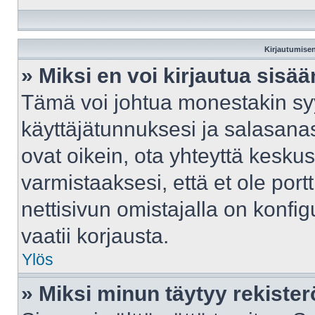
Kirjautumisen
» Miksi en voi kirjautua sisä
Tämä voi johtua monestakin syy
käyttäjätunnuksesi ja salasanasi
ovat oikein, ota yhteyttä kesku
varmistaaksesi, että et ole port
nettisivun omistajalla on konfig
vaatii korjausta.
Ylös
» Miksi minun täytyy rekister