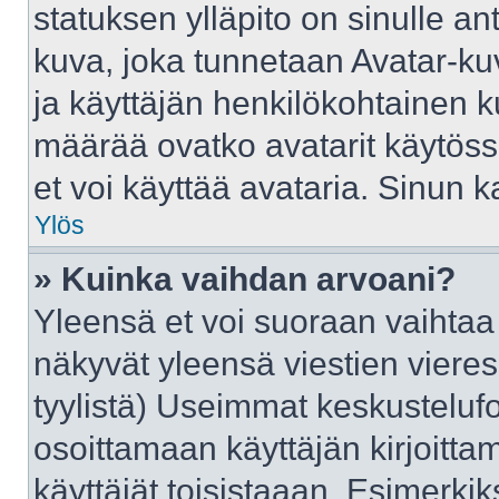
statuksen ylläpito on sinulle an
kuva, joka tunnetaan Avatar-ku
ja käyttäjän henkilökohtainen k
määrää ovatko avatarit käytössä
et voi käyttää avataria. Sinun ka
Ylös
» Kuinka vaihdan arvoani?
Yleensä et voi suoraan vaihtaa
näkyvät yleensä viestien viere
tyylistä) Useimmat keskusteluf
osoittamaan käyttäjän kirjoittam
käyttäjät toisistaaan. Esimerkiks