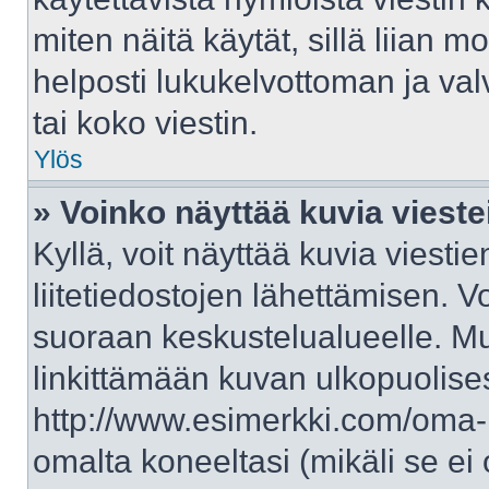
miten näitä käytät, sillä liian 
helposti lukukelvottoman ja val
tai koko viestin.
Ylös
» Voinko näyttää kuvia vieste
Kyllä, voit näyttää kuvia viestie
liitetiedostojen lähettämisen. V
suoraan keskustelualueelle. M
linkittämään kuvan ulkopuolises
http://www.esimerkki.com/oma-ku
omalta koneeltasi (mikäli se ei 