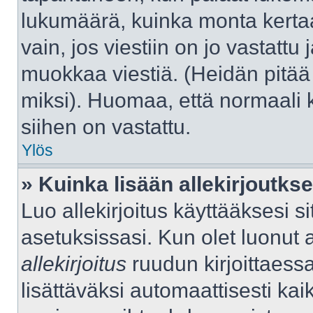
lukumäärä, kuinka monta kerta
vain, jos viestiin on jo vastattu j
muokkaa viestiä. (Heidän pitää 
miksi). Huomaa, että normaali kä
siihen on vastattu.
Ylös
» Kuinka lisään allekirjoutks
Luo allekirjoitus käyttääksesi 
asetuksissasi. Kun olet luonut al
allekirjoitus
ruudun kirjoittaessas
lisättäväksi automaattisesti kaik