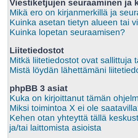
Viestiketjujen seuraaminen ja k
Mikä ero on kirjanmerkillä ja seu
Kuinka asetan tietyn alueen tai v
Kuinka lopetan seuraamisen?
Liitetiedostot
Mitkä liitetiedostot ovat sallittuja 
Mistä löydän lähettämäni liitetied
phpBB 3 asiat
Kuka on kirjoittanut tämän ohjel
Miksi toimintoa X ei ole saatavill
Kehen otan yhteyttä tällä keskust
ja/tai laittomista asioista