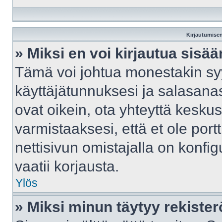
Kirjautumisen
» Miksi en voi kirjautua sisä
Tämä voi johtua monestakin syy
käyttäjätunnuksesi ja salasanasi
ovat oikein, ota yhteyttä kesku
varmistaaksesi, että et ole port
nettisivun omistajalla on konfig
vaatii korjausta.
Ylös
» Miksi minun täytyy rekister