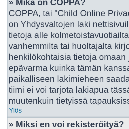
» Mikä on COPPA?
COPPA, tai "Child Online Priva
on Yhdysvaltojen laki nettisivui
tietoja alle kolmetoistavuotiai
vanhemmilta tai huoltajalta kirj
henkilökohtaisia tietoja omaan 
epävarma kuinka tämän kanssa 
paikalliseen lakimieheen saad
tiimi ei voi tarjota lakiapua täss
muutenkuin tietyissä tapauksiss
Ylös
» Miksi en voi rekisteröityä?