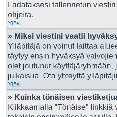
Ladataksesi tallennetun viestin
ohjeita.
Ylös
» Miksi viestini vaatii hyväk
Ylläpitäjä on voinut laittaa aluee
täytyy ensin hyväksyä valvojie
olet joutunut käyttäjäryhmään, j
julkaisua. Ota yhteyttä ylläpitäj
Ylös
» Kuinka tönäisen viestiketju
Klikkaamalla "Tönäise" linkkiä v
takaisin ensimmäiselle sivulle.