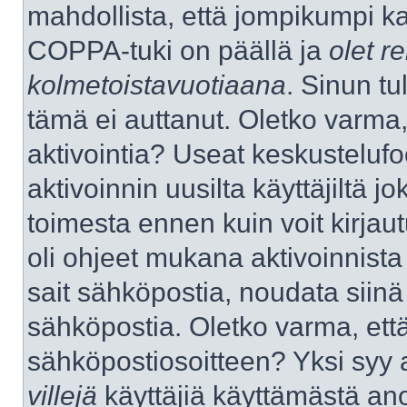
mahdollista, että jompikumpi k
COPPA-tuki on päällä ja
olet re
kolmetoistavuotiaana
. Sinun tu
tämä ei auttanut. Oletko varma,
aktivointia? Useat keskustelufo
aktivoinnin uusilta käyttäjiltä jo
toimesta ennen kuin voit kirjaut
oli ohjeet mukana aktivoinnista 
sait sähköpostia, noudata siinä t
sähköpostia. Oletko varma, ett
sähköpostiosoitteen? Yksi syy 
villejä
käyttäjiä käyttämästä an