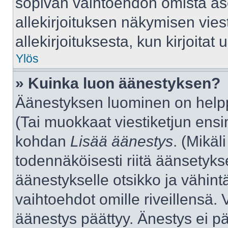
sopivan vaihtoehdon omista aset
allekirjoituksen näkymisen viest
allekirjoituksesta, kun kirjoitat u
Ylös
» Kuinka luon äänestyksen?
Äänestyksen luominen on helppo
(Tai muokkaat viestiketjun ensi
kohdan
Lisää äänestys
. (Mikäli
todennäköisesti riitä äänsetyk
äänestykselle otsikko ja vähint
vaihtoehdot omille riveillensä. 
äänestys päättyy. Änestys ei pä