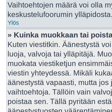
Vaihtoehtojen määrä voi olla myö
keskustelufoorumin ylläpidosta
Ylös
» Kuinka muokkaan tai poist
Kuten viestitkin. Äänestystä v
luoja, valvoja tai ylläpitäjä. M
muokata viestiketjun ensimmäis
viestin yhteydessä. Mikäli kuka
äänestystä vapaasti, mutta jos 
vaihtoehtoja. Tällöin vain valvoj
poistaa sen. Tällä pyritään e
äänestystuosten väärentäminen