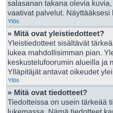
salasanan takana olevia kuvia,
vaativat palvelut. Näyttääkses
Ylös
» Mitä ovat yleistiedotteet?
Yleistiedotteet sisältävät tärke
lukea mahdollisimman pian. Ylei
keskustelufoorumin alueilla ja
Ylläpitäjät antavat oikeudet ylei
Ylös
» Mitä ovat tiedotteet?
Tiedotteissa on usein tärkeää tie
lukemassa. Nämä tiedotteet ka