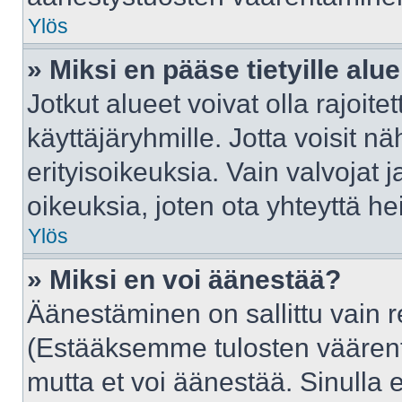
Ylös
» Miksi en pääse tietyille alue
Jotkut alueet voivat olla rajoitettu
käyttäjäryhmille. Jotta voisit näh
erityisoikeuksia. Vain valvojat j
oikeuksia, joten ota yhteyttä he
Ylös
» Miksi en voi äänestää?
Äänestäminen on sallittu vain rek
(Estääksemme tulosten väärentäm
mutta et voi äänestää. Sinulla e