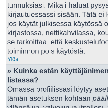
tunnuksiasi. Mikäli haluat pysyä
kirjautuessassi sisään. Tätä ei 
jos käytät julkisessa käytössä 
kirjastossa, nettikahvilassa, kou
se tarkoittaa, että keskustelufo
toiminnon pois käytöstä.
Ylös
» Kuinka estän käyttäjänimen
listassa?
Omassa profiilissasi löytyy as
tämän asetuksen kohtaan
pääl
ylläpitäjiin, valvojiin ja itselles