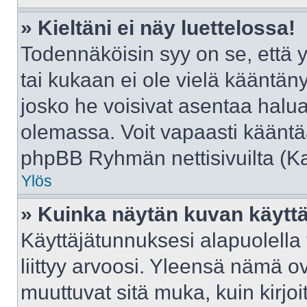
» Kieltäni ei näy luettelossa!
Todennäköisin syy on se, että yl
tai kukaan ei ole vielä kääntänyt 
josko he voisivat asentaa halua
olemassa. Voit vapaasti kääntää
phpBB Ryhmän nettisivuilta (Kat
Ylös
» Kuinka näytän kuvan käyttä
Käyttäjätunnuksesi alapuolella
liittyy arvoosi. Yleensä nämä ovat
muuttuvat sitä muka, kuin kirjo