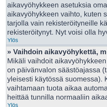
aikavyöhykkeen asetuksia omast
aikavyöhykkeen vaihto, kuten s
tarjolla vain rekisteröityneille kä
rekisteröitynyt. Nyt voisi olla hy
Ylös
» Vaihdoin aikavyöhykettä, mut
Mikäli vaihdoit aikavyöhykkeen
on päivänvalon säästöajassa (t
yleisesti käytössä suomessa). 
vaihtamaan tuota aikaa automaat
heittää tunnilla normaaliin aika
Ylös