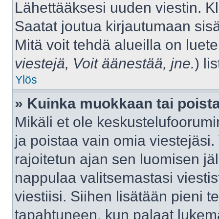
Lähettääksesi uuden viestin. K
Saatat joutua kirjautumaan sisä
Mitä voit tehdä alueilla on luet
viestejä, Voit äänestää, jne.
) lis
Ylös
» Kuinka muokkaan tai poista
Mikäli et ole keskustelufoorumin
ja poistaa vain omia viestejäsi.
rajoitetun ajan sen luomisen j
nappulaa valitsemastasi viestis
viestiisi. Siihen lisätään pien
tapahtuneen, kun palaat luke