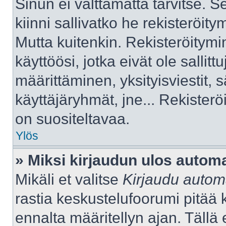
Sinun ei välttämättä tarvitse. S
kiinni sallivatko he rekisteröity
Mutta kuitenkin. Rekisteröitymi
käyttöösi, jotka eivät ole sallitt
määrittäminen, yksityisviestit, s
käyttäjäryhmät, jne... Rekister
on suositeltavaa.
Ylös
» Miksi kirjaudun ulos automa
Mikäli et valitse
Kirjaudu automa
rastia keskustelufoorumi pitää 
ennalta määritellyn ajan. Tällä