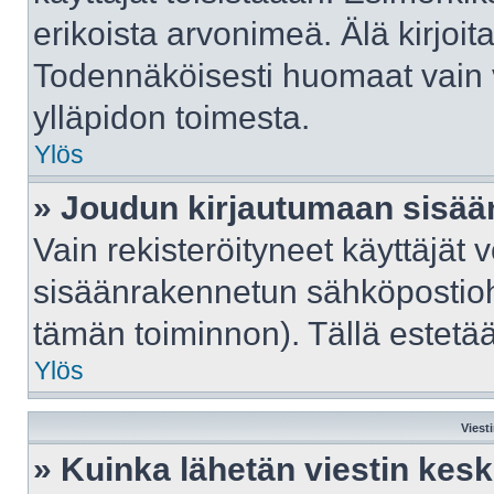
erikoista arvonimeä. Älä kirjoit
Todennäköisesti huomaat vain 
ylläpidon toimesta.
Ylös
» Joudun kirjautumaan sisään
Vain rekisteröityneet käyttäjät 
sisäänrakennetun sähköpostiohje
tämän toiminnon). Tällä estetää
Ylös
Viest
» Kuinka lähetän viestin kes