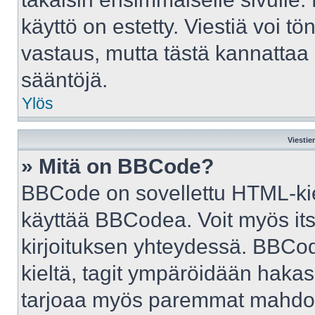
käyttö on estetty. Viestiä voi tö
vastaus, mutta tästä kannattaa 
sääntöjä.
Ylös
Viestie
» Mitä on BBCode?
BBCode on sovellettu HTML-kiele
käyttää BBCodea. Voit myös it
kirjoituksen yhteydessä. BBCod
kieltä, tagit ympäröidään hakasul
tarjoaa myös paremmat mahdoll