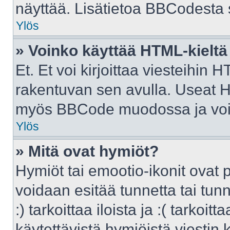
näyttää. Lisätietoa BBCodesta sa
Ylös
» Voinko käyttää HTML-kieltä
Et. Et voi kirjoittaa viesteihin 
rakentuvan sen avulla. Useat H
myös BBCode muodossa ja voit k
Ylös
» Mitä ovat hymiöt?
Hymiöt tai emootio-ikonit ovat p
voidaan esitää tunnetta tai tunn
:) tarkoittaa iloista ja :( tarkoit
käytettävistä hymiöistä viestin