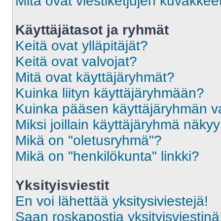
Mitä ovat viestiketjujen kuvakkee
Käyttäjätasot ja ryhmät
Keitä ovat ylläpitäjät?
Keitä ovat valvojat?
Mitä ovat käyttäjäryhmät?
Kuinka liityn käyttäjäryhmään?
Kuinka pääsen käyttäjäryhmän va
Miksi joillain käyttäjäryhmä näky
Mikä on "oletusryhmä"?
Mikä on "henkilökunta" linkki?
Yksityisviestit
En voi lähettää yksitysiviestejä!
Saan roskapostia yksityisviestinä