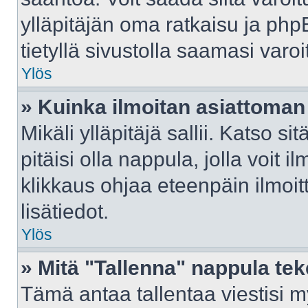
ylläpitäjän oma ratkaisu ja ph
tietyllä sivustolla saamasi var
Ylös
» Kuinka ilmoitan asiattoman 
Mikäli ylläpitäjä sallii. Katso sit
pitäisi olla nappula, jolla voit 
klikkaus ohjaa eteenpäin ilmoi
lisätiedot.
Ylös
» Mitä "Tallenna" nappula te
Tämä antaa tallentaa viestisi 