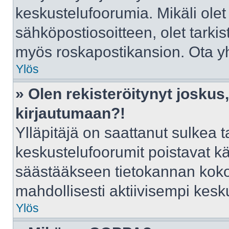
keskustelufoorumia. Mikäli olet
sähköpostiosoitteen, olet tarkist
myös roskapostikansion. Ota yht
Ylös
» Olen rekisteröitynyt josku
kirjautumaan?!
Ylläpitäjä on saattanut sulkea t
keskustelufoorumit poistavat k
säästääkseen tietokannan kokoa
mahdollisesti aktiivisempi kesk
Ylös