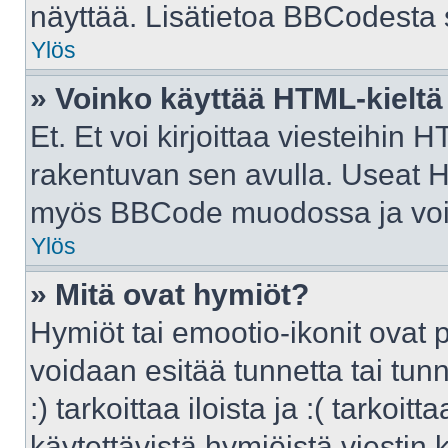
näyttää. Lisätietoa BBCodesta sa
Ylös
» Voinko käyttää HTML-kieltä
Et. Et voi kirjoittaa viesteihin 
rakentuvan sen avulla. Useat H
myös BBCode muodossa ja voit k
Ylös
» Mitä ovat hymiöt?
Hymiöt tai emootio-ikonit ovat p
voidaan esitää tunnetta tai tunn
:) tarkoittaa iloista ja :( tarkoit
käytettävistä hymiöistä viestin