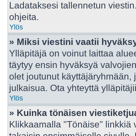
Ladataksesi tallennetun viestin
ohjeita.
Ylös
» Miksi viestini vaatii hyväk
Ylläpitäjä on voinut laittaa aluee
täytyy ensin hyväksyä valvojie
olet joutunut käyttäjäryhmään, j
julkaisua. Ota yhteyttä ylläpitäj
Ylös
» Kuinka tönäisen viestiketju
Klikkaamalla "Tönäise" linkkiä v
takaisin ensimmäiselle sivulle.