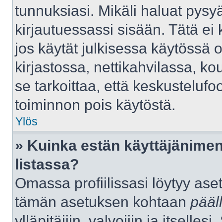
tunnuksiasi. Mikäli haluat pysyä
kirjautuessassi sisään. Tätä ei 
jos käytät julkisessa käytössä 
kirjastossa, nettikahvilassa, kou
se tarkoittaa, että keskustelufo
toiminnon pois käytöstä.
Ylös
» Kuinka estän käyttäjänimen
listassa?
Omassa profiilissasi löytyy as
tämän asetuksen kohtaan
pääl
ylläpitäjiin, valvojiin ja itselles