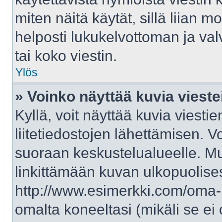
miten näitä käytät, sillä liian 
helposti lukukelvottoman ja val
tai koko viestin.
Ylös
» Voinko näyttää kuvia vieste
Kyllä, voit näyttää kuvia viestie
liitetiedostojen lähettämisen. V
suoraan keskustelualueelle. M
linkittämään kuvan ulkopuolises
http://www.esimerkki.com/oma-ku
omalta koneeltasi (mikäli se ei 