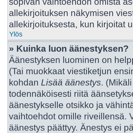
sopivan vaihtoehdon omista aset
allekirjoituksen näkymisen viest
allekirjoituksesta, kun kirjoitat u
Ylös
» Kuinka luon äänestyksen?
Äänestyksen luominen on helppo
(Tai muokkaat viestiketjun ensi
kohdan
Lisää äänestys
. (Mikäli
todennäköisesti riitä äänsetyk
äänestykselle otsikko ja vähint
vaihtoehdot omille riveillensä. 
äänestys päättyy. Änestys ei pä