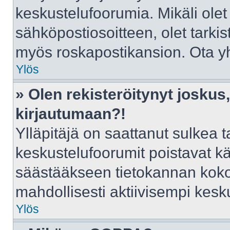
keskustelufoorumia. Mikäli olet
sähköpostiosoitteen, olet tarkist
myös roskapostikansion. Ota yht
Ylös
» Olen rekisteröitynyt josku
kirjautumaan?!
Ylläpitäjä on saattanut sulkea t
keskustelufoorumit poistavat k
säästääkseen tietokannan kokoa
mahdollisesti aktiivisempi kesk
Ylös