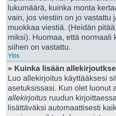
lukumäärä, kuinka monta kerta
vain, jos viestiin on jo vastattu j
muokkaa viestiä. (Heidän pitää 
miksi). Huomaa, että normaali kä
siihen on vastattu.
Ylös
» Kuinka lisään allekirjoutks
Luo allekirjoitus käyttääksesi 
asetuksissasi. Kun olet luonut al
allekirjoitus
ruudun kirjoittaessas
lisättäväksi automaattisesti kaik