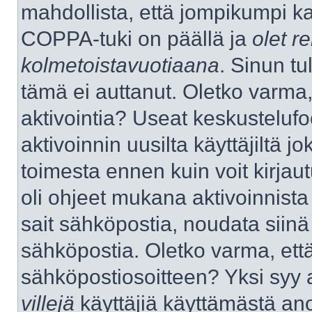
mahdollista, että jompikumpi k
COPPA-tuki on päällä ja
olet re
kolmetoistavuotiaana
. Sinun tu
tämä ei auttanut. Oletko varma,
aktivointia? Useat keskustelufo
aktivoinnin uusilta käyttäjiltä jo
toimesta ennen kuin voit kirjaut
oli ohjeet mukana aktivoinnista 
sait sähköpostia, noudata siinä t
sähköpostia. Oletko varma, ett
sähköpostiosoitteen? Yksi syy 
villejä
käyttäjiä käyttämästä an