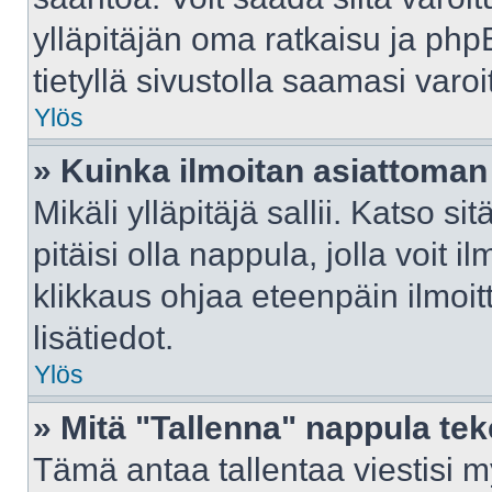
ylläpitäjän oma ratkaisu ja ph
tietyllä sivustolla saamasi var
Ylös
» Kuinka ilmoitan asiattoman 
Mikäli ylläpitäjä sallii. Katso sit
pitäisi olla nappula, jolla voit 
klikkaus ohjaa eteenpäin ilmoi
lisätiedot.
Ylös
» Mitä "Tallenna" nappula te
Tämä antaa tallentaa viestisi 