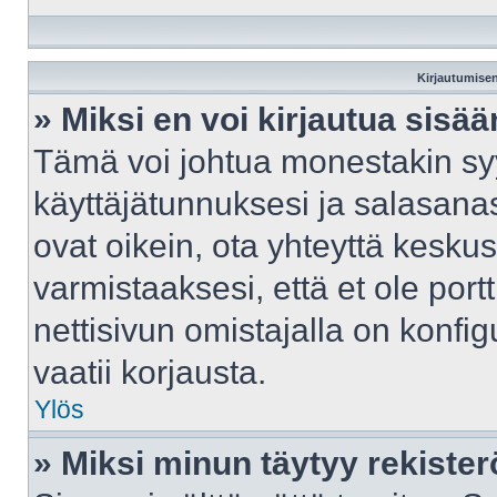
Kirjautumisen
» Miksi en voi kirjautua sisä
Tämä voi johtua monestakin syy
käyttäjätunnuksesi ja salasanasi
ovat oikein, ota yhteyttä kesku
varmistaaksesi, että et ole port
nettisivun omistajalla on konfig
vaatii korjausta.
Ylös
» Miksi minun täytyy rekister