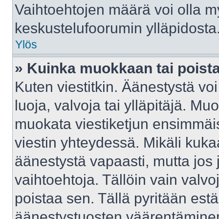
Vaihtoehtojen määrä voi olla myö
keskustelufoorumin ylläpidosta
Ylös
» Kuinka muokkaan tai poist
Kuten viestitkin. Äänestystä v
luoja, valvoja tai ylläpitäjä. M
muokata viestiketjun ensimmäis
viestin yhteydessä. Mikäli kuka
äänestystä vapaasti, mutta jos 
vaihtoehtoja. Tällöin vain valvoj
poistaa sen. Tällä pyritään e
äänestystuosten väärentäminen