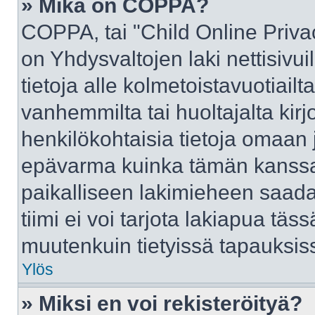
» Mikä on COPPA?
COPPA, tai "Child Online Priva
on Yhdysvaltojen laki nettisivui
tietoja alle kolmetoistavuotiai
vanhemmilta tai huoltajalta kirj
henkilökohtaisia tietoja omaan 
epävarma kuinka tämän kanssa 
paikalliseen lakimieheen saad
tiimi ei voi tarjota lakiapua täss
muutenkuin tietyissä tapauksiss
Ylös
» Miksi en voi rekisteröityä?