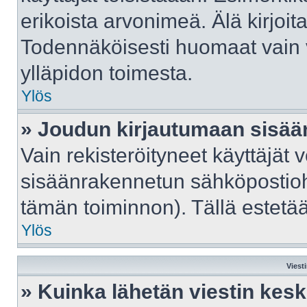
erikoista arvonimeä. Älä kirjoit
Todennäköisesti huomaat vain 
ylläpidon toimesta.
Ylös
» Joudun kirjautumaan sisään
Vain rekisteröityneet käyttäjät 
sisäänrakennetun sähköpostiohje
tämän toiminnon). Tällä estetää
Ylös
Viest
» Kuinka lähetän viestin kes