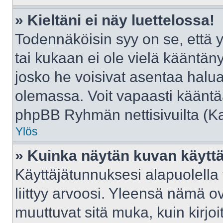
» Kieltäni ei näy luettelossa!
Todennäköisin syy on se, että yl
tai kukaan ei ole vielä kääntänyt 
josko he voisivat asentaa halua
olemassa. Voit vapaasti kääntää
phpBB Ryhmän nettisivuilta (Kat
Ylös
» Kuinka näytän kuvan käyttä
Käyttäjätunnuksesi alapuolella
liittyy arvoosi. Yleensä nämä ovat
muuttuvat sitä muka, kuin kirjo