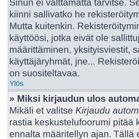
Sinun ei välttämättä tarvitse. S
kiinni sallivatko he rekisteröity
Mutta kuitenkin. Rekisteröitymi
käyttöösi, jotka eivät ole sallitt
määrittäminen, yksityisviestit, s
käyttäjäryhmät, jne... Rekister
on suositeltavaa.
Ylös
» Miksi kirjaudun ulos automa
Mikäli et valitse
Kirjaudu automa
rastia keskustelufoorumi pitää 
ennalta määritellyn ajan. Tällä