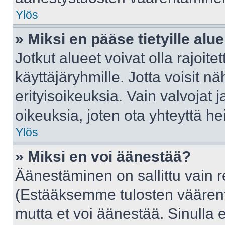
Ylös
» Miksi en pääse tietyille alue
Jotkut alueet voivat olla rajoitettu
käyttäjäryhmille. Jotta voisit näh
erityisoikeuksia. Vain valvojat j
oikeuksia, joten ota yhteyttä he
Ylös
» Miksi en voi äänestää?
Äänestäminen on sallittu vain rek
(Estääksemme tulosten väärentäm
mutta et voi äänestää. Sinulla e