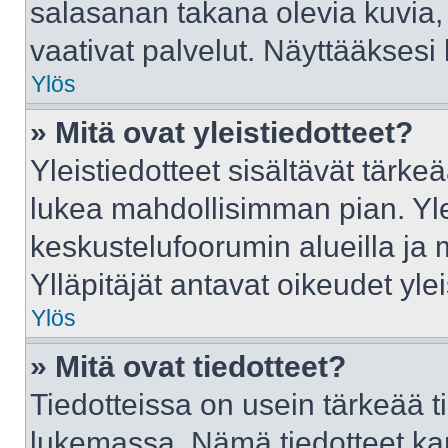
salasanan takana olevia kuvia,
vaativat palvelut. Näyttääkses
Ylös
» Mitä ovat yleistiedotteet?
Yleistiedotteet sisältävät tärke
lukea mahdollisimman pian. Ylei
keskustelufoorumin alueilla ja
Ylläpitäjät antavat oikeudet ylei
Ylös
» Mitä ovat tiedotteet?
Tiedotteissa on usein tärkeää tie
lukemassa. Nämä tiedotteet ka