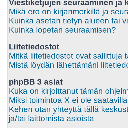
Viestiketjujen seuraaminen ja k
Mikä ero on kirjanmerkillä ja seu
Kuinka asetan tietyn alueen tai v
Kuinka lopetan seuraamisen?
Liitetiedostot
Mitkä liitetiedostot ovat sallittuja 
Mistä löydän lähettämäni liitetied
phpBB 3 asiat
Kuka on kirjoittanut tämän ohjel
Miksi toimintoa X ei ole saatavill
Kehen otan yhteyttä tällä keskust
ja/tai laittomista asioista