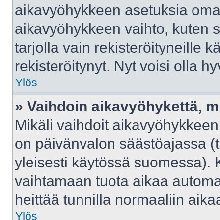
aikavyöhykkeen asetuksia omast
aikavyöhykkeen vaihto, kuten s
tarjolla vain rekisteröityneille kä
rekisteröitynyt. Nyt voisi olla hy
Ylös
» Vaihdoin aikavyöhykettä, mut
Mikäli vaihdoit aikavyöhykkeen
on päivänvalon säästöajassa (t
yleisesti käytössä suomessa). 
vaihtamaan tuota aikaa automaat
heittää tunnilla normaaliin aika
Ylös