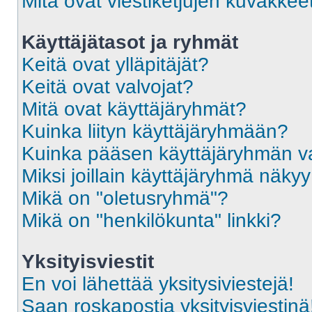
Mitä ovat viestiketjujen kuvakkee
Käyttäjätasot ja ryhmät
Keitä ovat ylläpitäjät?
Keitä ovat valvojat?
Mitä ovat käyttäjäryhmät?
Kuinka liityn käyttäjäryhmään?
Kuinka pääsen käyttäjäryhmän va
Miksi joillain käyttäjäryhmä näky
Mikä on "oletusryhmä"?
Mikä on "henkilökunta" linkki?
Yksityisviestit
En voi lähettää yksitysiviestejä!
Saan roskapostia yksityisviestinä