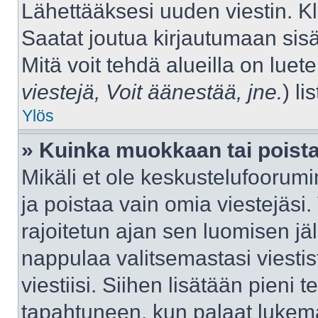
Lähettääksesi uuden viestin. K
Saatat joutua kirjautumaan sisä
Mitä voit tehdä alueilla on luet
viestejä, Voit äänestää, jne.
) lis
Ylös
» Kuinka muokkaan tai poista
Mikäli et ole keskustelufoorumin
ja poistaa vain omia viestejäsi.
rajoitetun ajan sen luomisen j
nappulaa valitsemastasi viestis
viestiisi. Siihen lisätään pien
tapahtuneen, kun palaat luke