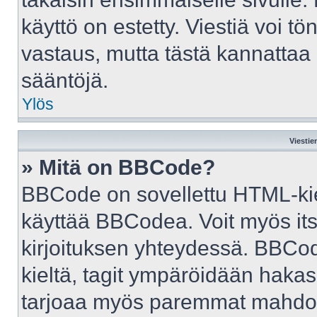
käyttö on estetty. Viestiä voi tö
vastaus, mutta tästä kannattaa 
sääntöjä.
Ylös
Viestie
» Mitä on BBCode?
BBCode on sovellettu HTML-kiele
käyttää BBCodea. Voit myös it
kirjoituksen yhteydessä. BBCod
kieltä, tagit ympäröidään hakasul
tarjoaa myös paremmat mahdoll