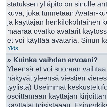
statuksen ylläpito on sinulle an
kuva, joka tunnetaan Avatar-ku
ja käyttäjän henkilökohtainen k
määrää ovatko avatarit käytössä
et voi käyttää avataria. Sinun ka
Ylös
» Kuinka vaihdan arvoani?
Yleensä et voi suoraan vaihtaa
näkyvät yleensä viestien viere
tyylistä) Useimmat keskusteluf
osoittamaan käyttäjän kirjoittam
käyttäjät toisistaaan. Esimerkiks