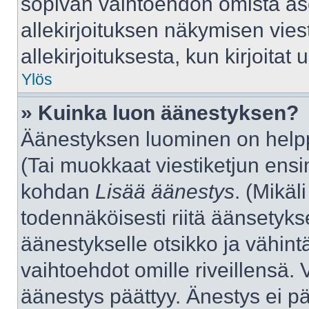
sopivan vaihtoehdon omista aset
allekirjoituksen näkymisen viest
allekirjoituksesta, kun kirjoitat u
Ylös
» Kuinka luon äänestyksen?
Äänestyksen luominen on helppo
(Tai muokkaat viestiketjun ensi
kohdan
Lisää äänestys
. (Mikäli
todennäköisesti riitä äänsetyk
äänestykselle otsikko ja vähint
vaihtoehdot omille riveillensä. 
äänestys päättyy. Änestys ei pä