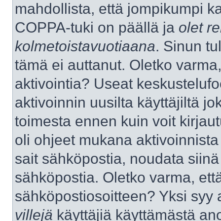
mahdollista, että jompikumpi k
COPPA-tuki on päällä ja
olet re
kolmetoistavuotiaana
. Sinun tu
tämä ei auttanut. Oletko varma,
aktivointia? Useat keskustelufo
aktivoinnin uusilta käyttäjiltä jo
toimesta ennen kuin voit kirjaut
oli ohjeet mukana aktivoinnista 
sait sähköpostia, noudata siinä t
sähköpostia. Oletko varma, ett
sähköpostiosoitteen? Yksi syy 
villejä
käyttäjiä käyttämästä an