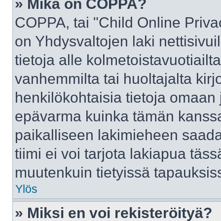
» Mikä on COPPA?
COPPA, tai "Child Online Priva
on Yhdysvaltojen laki nettisivui
tietoja alle kolmetoistavuotiai
vanhemmilta tai huoltajalta kirj
henkilökohtaisia tietoja omaan 
epävarma kuinka tämän kanssa 
paikalliseen lakimieheen saad
tiimi ei voi tarjota lakiapua täss
muutenkuin tietyissä tapauksiss
Ylös
» Miksi en voi rekisteröityä?