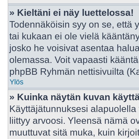
» Kieltäni ei näy luettelossa!
Todennäköisin syy on se, että yl
tai kukaan ei ole vielä kääntänyt 
josko he voisivat asentaa halua
olemassa. Voit vapaasti kääntää
phpBB Ryhmän nettisivuilta (Kat
Ylös
» Kuinka näytän kuvan käyttä
Käyttäjätunnuksesi alapuolella
liittyy arvoosi. Yleensä nämä ovat
muuttuvat sitä muka, kuin kirjo