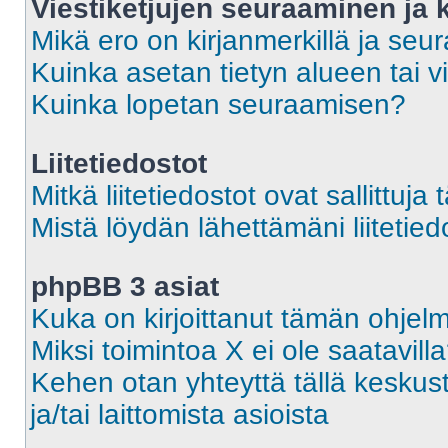
Viestiketjujen seuraaminen ja k
Mikä ero on kirjanmerkillä ja seu
Kuinka asetan tietyn alueen tai v
Kuinka lopetan seuraamisen?
Liitetiedostot
Mitkä liitetiedostot ovat sallittuja 
Mistä löydän lähettämäni liitetied
phpBB 3 asiat
Kuka on kirjoittanut tämän ohjel
Miksi toimintoa X ei ole saatavill
Kehen otan yhteyttä tällä keskust
ja/tai laittomista asioista