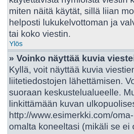
miten näitä käytät, sillä liian 
helposti lukukelvottoman ja val
tai koko viestin.
Ylös
» Voinko näyttää kuvia vieste
Kyllä, voit näyttää kuvia viestie
liitetiedostojen lähettämisen. V
suoraan keskustelualueelle. M
linkittämään kuvan ulkopuolises
http://www.esimerkki.com/oma-ku
omalta koneeltasi (mikäli se ei 