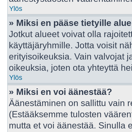
Ylös
» Miksi en pääse tietyille alue
Jotkut alueet voivat olla rajoitettu
käyttäjäryhmille. Jotta voisit näh
erityisoikeuksia. Vain valvojat j
oikeuksia, joten ota yhteyttä he
Ylös
» Miksi en voi äänestää?
Äänestäminen on sallittu vain rek
(Estääksemme tulosten väärentäm
mutta et voi äänestää. Sinulla e