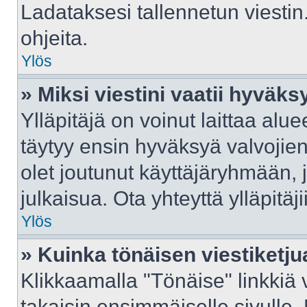
Ladataksesi tallennetun viestin
ohjeita.
Ylös
» Miksi viestini vaatii hyväk
Ylläpitäjä on voinut laittaa aluee
täytyy ensin hyväksyä valvojie
olet joutunut käyttäjäryhmään, j
julkaisua. Ota yhteyttä ylläpitäj
Ylös
» Kuinka tönäisen viestiketju
Klikkaamalla "Tönäise" linkkiä v
takaisin ensimmäiselle sivulle.