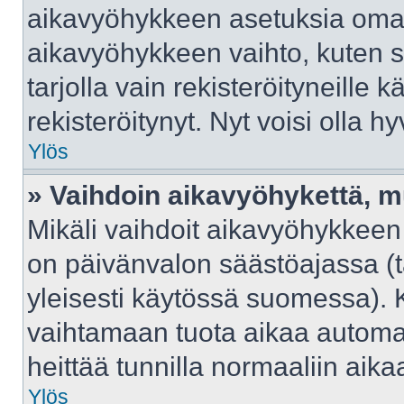
aikavyöhykkeen asetuksia omast
aikavyöhykkeen vaihto, kuten s
tarjolla vain rekisteröityneille kä
rekisteröitynyt. Nyt voisi olla hy
Ylös
» Vaihdoin aikavyöhykettä, mut
Mikäli vaihdoit aikavyöhykkeen
on päivänvalon säästöajassa (t
yleisesti käytössä suomessa). 
vaihtamaan tuota aikaa automaat
heittää tunnilla normaaliin aika
Ylös