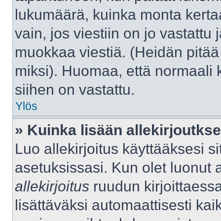
lukumäärä, kuinka monta kerta
vain, jos viestiin on jo vastattu j
muokkaa viestiä. (Heidän pitää 
miksi). Huomaa, että normaali kä
siihen on vastattu.
Ylös
» Kuinka lisään allekirjoutks
Luo allekirjoitus käyttääksesi 
asetuksissasi. Kun olet luonut al
allekirjoitus
ruudun kirjoittaessas
lisättäväksi automaattisesti kaik