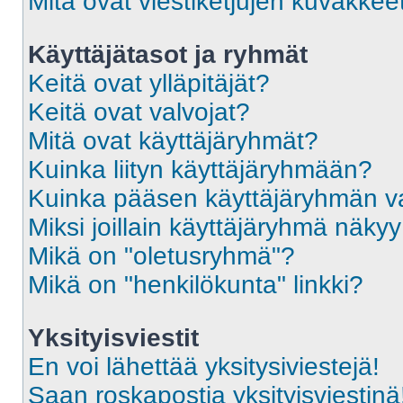
Mitä ovat viestiketjujen kuvakkee
Käyttäjätasot ja ryhmät
Keitä ovat ylläpitäjät?
Keitä ovat valvojat?
Mitä ovat käyttäjäryhmät?
Kuinka liityn käyttäjäryhmään?
Kuinka pääsen käyttäjäryhmän va
Miksi joillain käyttäjäryhmä näky
Mikä on "oletusryhmä"?
Mikä on "henkilökunta" linkki?
Yksityisviestit
En voi lähettää yksitysiviestejä!
Saan roskapostia yksityisviestinä