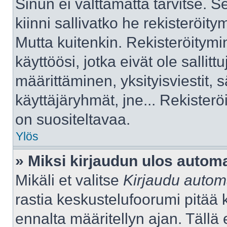
Sinun ei välttämättä tarvitse. S
kiinni sallivatko he rekisteröity
Mutta kuitenkin. Rekisteröitymi
käyttöösi, jotka eivät ole sallitt
määrittäminen, yksityisviestit, s
käyttäjäryhmät, jne... Rekister
on suositeltavaa.
Ylös
» Miksi kirjaudun ulos automa
Mikäli et valitse
Kirjaudu automa
rastia keskustelufoorumi pitää 
ennalta määritellyn ajan. Tällä