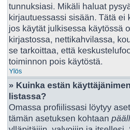
tunnuksiasi. Mikäli haluat pysyä
kirjautuessassi sisään. Tätä ei 
jos käytät julkisessa käytössä 
kirjastossa, nettikahvilassa, kou
se tarkoittaa, että keskustelufo
toiminnon pois käytöstä.
Ylös
» Kuinka estän käyttäjänimen
listassa?
Omassa profiilissasi löytyy as
tämän asetuksen kohtaan
pääl
ylläpitäjiin, valvojiin ja itselles