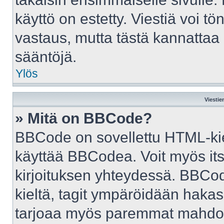
käyttö on estetty. Viestiä voi tö
vastaus, mutta tästä kannattaa 
sääntöjä.
Ylös
Viestie
» Mitä on BBCode?
BBCode on sovellettu HTML-kiele
käyttää BBCodea. Voit myös it
kirjoituksen yhteydessä. BBCod
kieltä, tagit ympäröidään hakasul
tarjoaa myös paremmat mahdoll