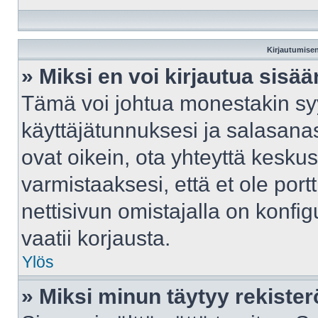
Kirjautumisen
» Miksi en voi kirjautua sisä
Tämä voi johtua monestakin syy
käyttäjätunnuksesi ja salasanasi
ovat oikein, ota yhteyttä kesku
varmistaaksesi, että et ole port
nettisivun omistajalla on konfig
vaatii korjausta.
Ylös
» Miksi minun täytyy rekister