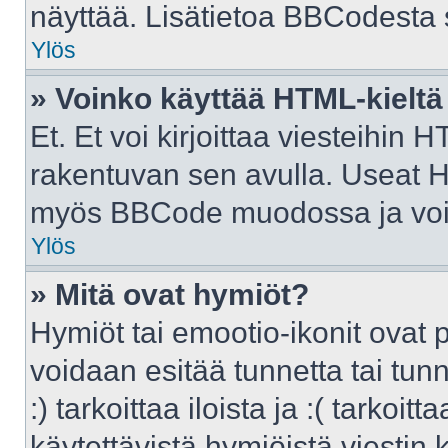
näyttää. Lisätietoa BBCodesta sa
Ylös
» Voinko käyttää HTML-kieltä
Et. Et voi kirjoittaa viesteihin 
rakentuvan sen avulla. Useat H
myös BBCode muodossa ja voit k
Ylös
» Mitä ovat hymiöt?
Hymiöt tai emootio-ikonit ovat p
voidaan esitää tunnetta tai tunn
:) tarkoittaa iloista ja :( tarkoit
käytettävistä hymiöistä viestin