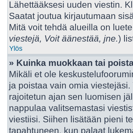
Lähettääksesi uuden viestin. K
Saatat joutua kirjautumaan sisä
Mitä voit tehdä alueilla on luet
viestejä, Voit äänestää, jne.
) lis
Ylös
» Kuinka muokkaan tai poista
Mikäli et ole keskustelufoorumin
ja poistaa vain omia viestejäsi.
rajoitetun ajan sen luomisen j
nappulaa valitsemastasi viestis
viestiisi. Siihen lisätään pien
tapahtuneen, kun palaat luke