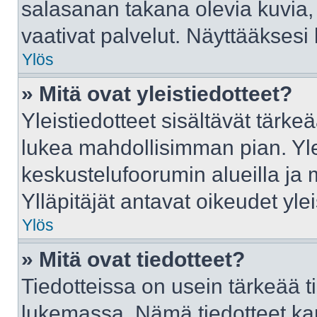
salasanan takana olevia kuvia,
vaativat palvelut. Näyttääkses
Ylös
» Mitä ovat yleistiedotteet?
Yleistiedotteet sisältävät tärke
lukea mahdollisimman pian. Ylei
keskustelufoorumin alueilla ja
Ylläpitäjät antavat oikeudet ylei
Ylös
» Mitä ovat tiedotteet?
Tiedotteissa on usein tärkeää tie
lukemassa. Nämä tiedotteet ka