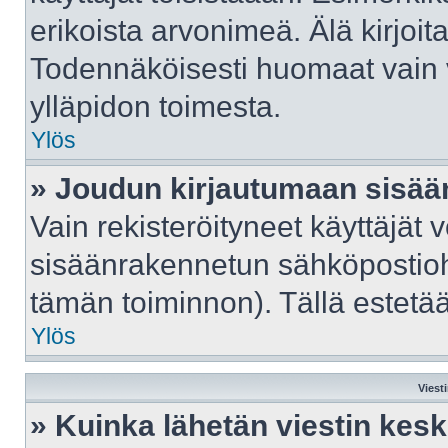
erikoista arvonimeä. Älä kirjoit
Todennäköisesti huomaat vain 
ylläpidon toimesta.
Ylös
» Joudun kirjautumaan sisään
Vain rekisteröityneet käyttäjät 
sisäänrakennetun sähköpostiohje
tämän toiminnon). Tällä estetää
Ylös
Viest
» Kuinka lähetän viestin kes