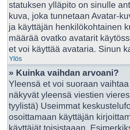
statuksen ylläpito on sinulle an
kuva, joka tunnetaan Avatar-ku
ja käyttäjän henkilökohtainen k
määrää ovatko avatarit käytössä
et voi käyttää avataria. Sinun ka
Ylös
» Kuinka vaihdan arvoani?
Yleensä et voi suoraan vaihtaa
näkyvät yleensä viestien viere
tyylistä) Useimmat keskusteluf
osoittamaan käyttäjän kirjoittam
käyttäjät toisistaaan. Esimerkiks