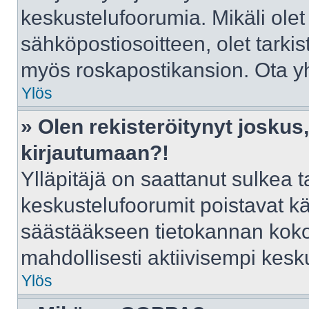
keskustelufoorumia. Mikäli olet
sähköpostiosoitteen, olet tarkist
myös roskapostikansion. Ota yht
Ylös
» Olen rekisteröitynyt josku
kirjautumaan?!
Ylläpitäjä on saattanut sulkea t
keskustelufoorumit poistavat k
säästääkseen tietokannan kokoa
mahdollisesti aktiivisempi kesk
Ylös