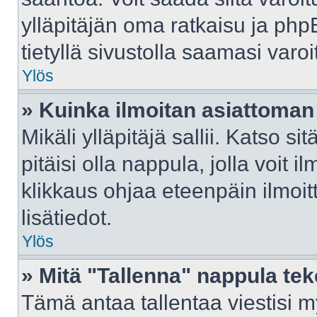
ylläpitäjän oma ratkaisu ja ph
tietyllä sivustolla saamasi var
Ylös
» Kuinka ilmoitan asiattoman 
Mikäli ylläpitäjä sallii. Katso sit
pitäisi olla nappula, jolla voit 
klikkaus ohjaa eteenpäin ilmoi
lisätiedot.
Ylös
» Mitä "Tallenna" nappula te
Tämä antaa tallentaa viestisi 