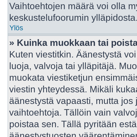
Vaihtoehtojen määrä voi olla myö
keskustelufoorumin ylläpidosta
Ylös
» Kuinka muokkaan tai poist
Kuten viestitkin. Äänestystä v
luoja, valvoja tai ylläpitäjä. M
muokata viestiketjun ensimmäis
viestin yhteydessä. Mikäli kuka
äänestystä vapaasti, mutta jos 
vaihtoehtoja. Tällöin vain valvoj
poistaa sen. Tällä pyritään e
äänestystuosten väärentäminen