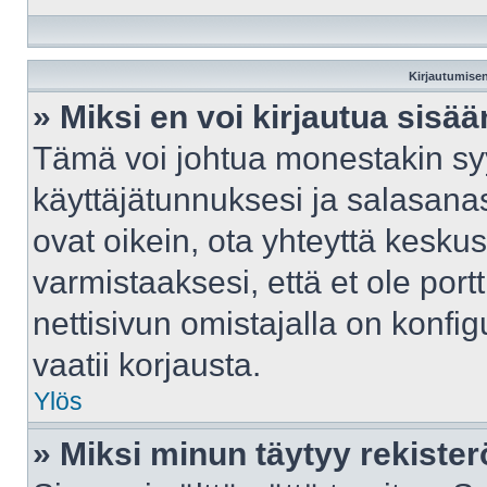
Kirjautumisen
» Miksi en voi kirjautua sisä
Tämä voi johtua monestakin syy
käyttäjätunnuksesi ja salasanasi
ovat oikein, ota yhteyttä kesku
varmistaaksesi, että et ole port
nettisivun omistajalla on konfig
vaatii korjausta.
Ylös
» Miksi minun täytyy rekister