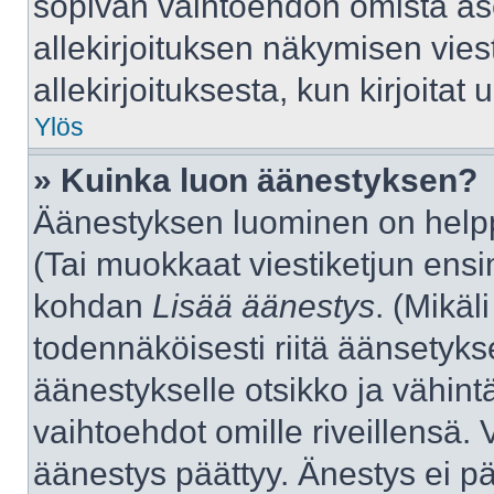
sopivan vaihtoehdon omista aset
allekirjoituksen näkymisen viest
allekirjoituksesta, kun kirjoitat u
Ylös
» Kuinka luon äänestyksen?
Äänestyksen luominen on helppo
(Tai muokkaat viestiketjun ensi
kohdan
Lisää äänestys
. (Mikäli
todennäköisesti riitä äänsetyk
äänestykselle otsikko ja vähint
vaihtoehdot omille riveillensä. 
äänestys päättyy. Änestys ei pä