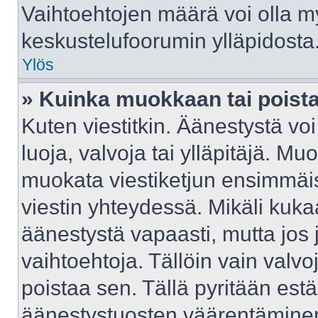
Vaihtoehtojen määrä voi olla myö
keskustelufoorumin ylläpidosta
Ylös
» Kuinka muokkaan tai poist
Kuten viestitkin. Äänestystä v
luoja, valvoja tai ylläpitäjä. M
muokata viestiketjun ensimmäis
viestin yhteydessä. Mikäli kuka
äänestystä vapaasti, mutta jos 
vaihtoehtoja. Tällöin vain valvoj
poistaa sen. Tällä pyritään e
äänestystuosten väärentäminen