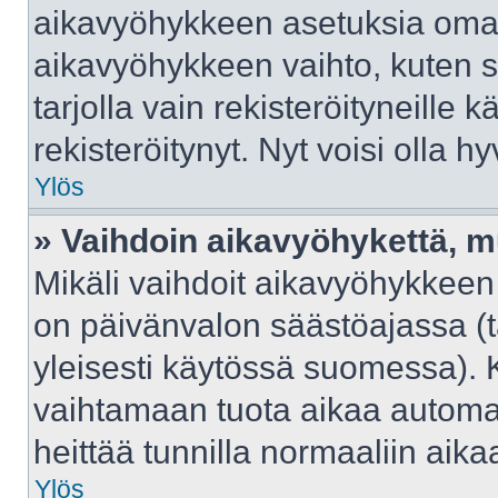
aikavyöhykkeen asetuksia omast
aikavyöhykkeen vaihto, kuten s
tarjolla vain rekisteröityneille kä
rekisteröitynyt. Nyt voisi olla hy
Ylös
» Vaihdoin aikavyöhykettä, mut
Mikäli vaihdoit aikavyöhykkeen
on päivänvalon säästöajassa (t
yleisesti käytössä suomessa). 
vaihtamaan tuota aikaa automaat
heittää tunnilla normaaliin aika
Ylös