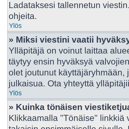
Ladataksesi tallennetun viestin
ohjeita.
Ylös
» Miksi viestini vaatii hyväk
Ylläpitäjä on voinut laittaa aluee
täytyy ensin hyväksyä valvojie
olet joutunut käyttäjäryhmään, j
julkaisua. Ota yhteyttä ylläpitäj
Ylös
» Kuinka tönäisen viestiketju
Klikkaamalla "Tönäise" linkkiä v
takaisin ensimmäiselle sivulle.