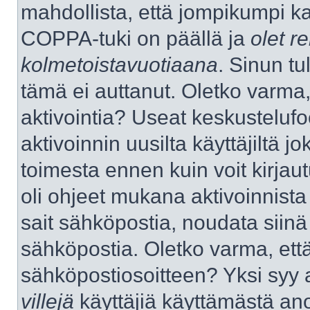
mahdollista, että jompikumpi k
COPPA-tuki on päällä ja
olet re
kolmetoistavuotiaana
. Sinun tu
tämä ei auttanut. Oletko varma,
aktivointia? Useat keskustelufo
aktivoinnin uusilta käyttäjiltä jo
toimesta ennen kuin voit kirjaut
oli ohjeet mukana aktivoinnista 
sait sähköpostia, noudata siinä t
sähköpostia. Oletko varma, ett
sähköpostiosoitteen? Yksi syy 
villejä
käyttäjiä käyttämästä an