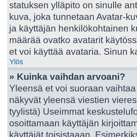
statuksen ylläpito on sinulle an
kuva, joka tunnetaan Avatar-ku
ja käyttäjän henkilökohtainen k
määrää ovatko avatarit käytössä
et voi käyttää avataria. Sinun ka
Ylös
» Kuinka vaihdan arvoani?
Yleensä et voi suoraan vaihtaa
näkyvät yleensä viestien viere
tyylistä) Useimmat keskusteluf
osoittamaan käyttäjän kirjoittam
käyttäjät toisistaaan. Esimerkiks