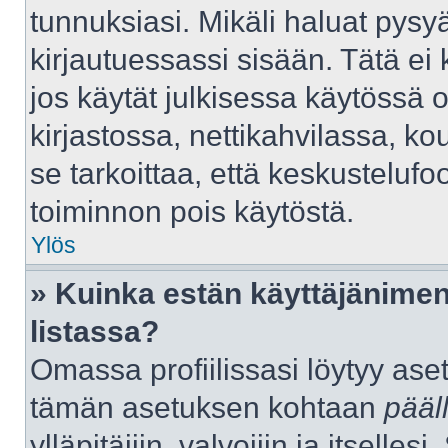
tunnuksiasi. Mikäli haluat pysyä
kirjautuessassi sisään. Tätä ei 
jos käytät julkisessa käytössä 
kirjastossa, nettikahvilassa, kou
se tarkoittaa, että keskustelufo
toiminnon pois käytöstä.
Ylös
» Kuinka estän käyttäjänimen
listassa?
Omassa profiilissasi löytyy as
tämän asetuksen kohtaan
pääl
ylläpitäjiin, valvojiin ja itselles