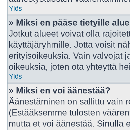
Ylös
» Miksi en pääse tietyille alue
Jotkut alueet voivat olla rajoitettu
käyttäjäryhmille. Jotta voisit näh
erityisoikeuksia. Vain valvojat j
oikeuksia, joten ota yhteyttä he
Ylös
» Miksi en voi äänestää?
Äänestäminen on sallittu vain rek
(Estääksemme tulosten väärentäm
mutta et voi äänestää. Sinulla e