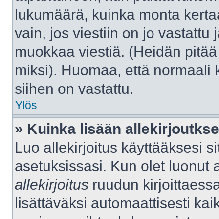
lukumäärä, kuinka monta kerta
vain, jos viestiin on jo vastattu j
muokkaa viestiä. (Heidän pitää 
miksi). Huomaa, että normaali kä
siihen on vastattu.
Ylös
» Kuinka lisään allekirjoutks
Luo allekirjoitus käyttääksesi 
asetuksissasi. Kun olet luonut al
allekirjoitus
ruudun kirjoittaessas
lisättäväksi automaattisesti kaik