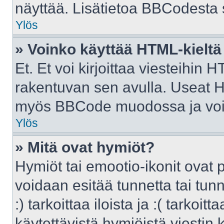
näyttää. Lisätietoa BBCodesta sa
Ylös
» Voinko käyttää HTML-kieltä
Et. Et voi kirjoittaa viesteihin 
rakentuvan sen avulla. Useat H
myös BBCode muodossa ja voit k
Ylös
» Mitä ovat hymiöt?
Hymiöt tai emootio-ikonit ovat p
voidaan esitää tunnetta tai tunn
:) tarkoittaa iloista ja :( tarkoit
käytettävistä hymiöistä viestin