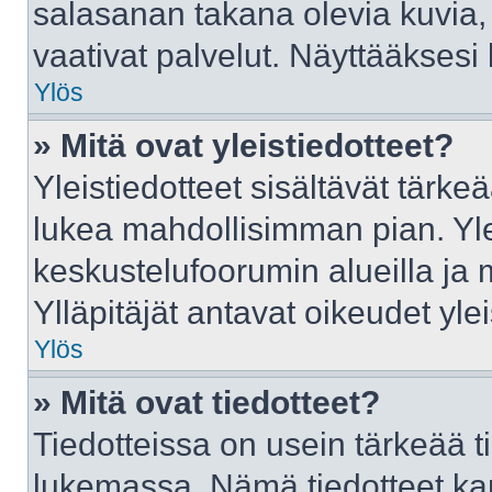
salasanan takana olevia kuvia,
vaativat palvelut. Näyttääkses
Ylös
» Mitä ovat yleistiedotteet?
Yleistiedotteet sisältävät tärke
lukea mahdollisimman pian. Ylei
keskustelufoorumin alueilla ja
Ylläpitäjät antavat oikeudet ylei
Ylös
» Mitä ovat tiedotteet?
Tiedotteissa on usein tärkeää tie
lukemassa. Nämä tiedotteet ka