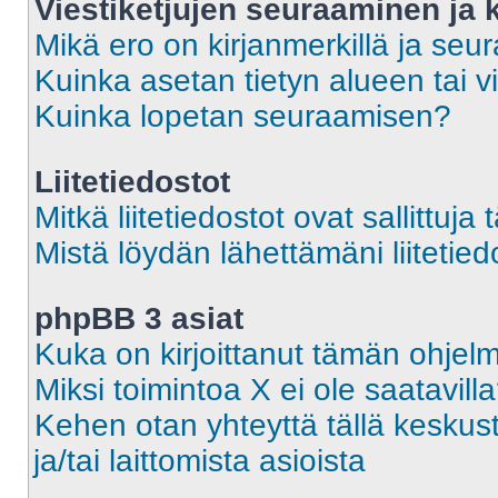
Viestiketjujen seuraaminen ja k
Mikä ero on kirjanmerkillä ja seu
Kuinka asetan tietyn alueen tai v
Kuinka lopetan seuraamisen?
Liitetiedostot
Mitkä liitetiedostot ovat sallittuja 
Mistä löydän lähettämäni liitetied
phpBB 3 asiat
Kuka on kirjoittanut tämän ohjel
Miksi toimintoa X ei ole saatavill
Kehen otan yhteyttä tällä keskust
ja/tai laittomista asioista