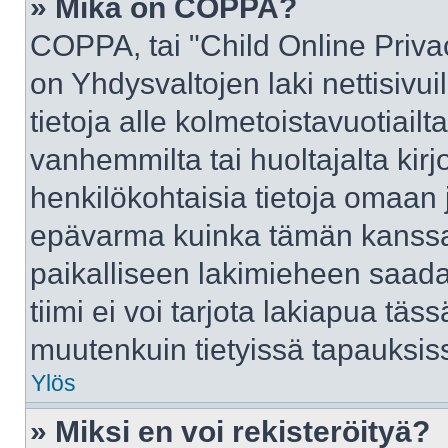
» Mikä on COPPA?
COPPA, tai "Child Online Priva
on Yhdysvaltojen laki nettisivui
tietoja alle kolmetoistavuotiai
vanhemmilta tai huoltajalta kirj
henkilökohtaisia tietoja omaan 
epävarma kuinka tämän kanssa 
paikalliseen lakimieheen saad
tiimi ei voi tarjota lakiapua täss
muutenkuin tietyissä tapauksiss
Ylös
» Miksi en voi rekisteröityä?