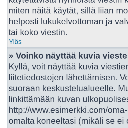
miten näitä käytät, sillä liian 
helposti lukukelvottoman ja val
tai koko viestin.
Ylös
» Voinko näyttää kuvia vieste
Kyllä, voit näyttää kuvia viestie
liitetiedostojen lähettämisen. V
suoraan keskustelualueelle. M
linkittämään kuvan ulkopuolises
http://www.esimerkki.com/oma-ku
omalta koneeltasi (mikäli se ei 