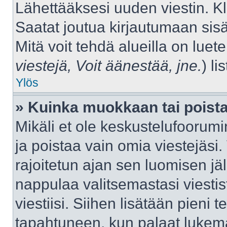
Lähettääksesi uuden viestin. K
Saatat joutua kirjautumaan sisä
Mitä voit tehdä alueilla on luet
viestejä, Voit äänestää, jne.
) lis
Ylös
» Kuinka muokkaan tai poista
Mikäli et ole keskustelufoorumin
ja poistaa vain omia viestejäsi.
rajoitetun ajan sen luomisen j
nappulaa valitsemastasi viestis
viestiisi. Siihen lisätään pien
tapahtuneen, kun palaat luke