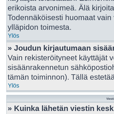
erikoista arvonimeä. Älä kirjoit
Todennäköisesti huomaat vain 
ylläpidon toimesta.
Ylös
» Joudun kirjautumaan sisään
Vain rekisteröityneet käyttäjät 
sisäänrakennetun sähköpostiohje
tämän toiminnon). Tällä estetää
Ylös
Viest
» Kuinka lähetän viestin kes