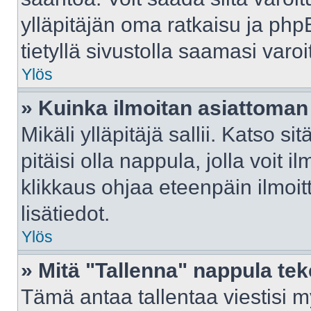
ylläpitäjän oma ratkaisu ja ph
tietyllä sivustolla saamasi var
Ylös
» Kuinka ilmoitan asiattoman 
Mikäli ylläpitäjä sallii. Katso sit
pitäisi olla nappula, jolla voit 
klikkaus ohjaa eteenpäin ilmoi
lisätiedot.
Ylös
» Mitä "Tallenna" nappula te
Tämä antaa tallentaa viestisi 