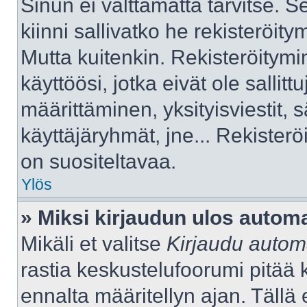
Sinun ei välttämättä tarvitse. S
kiinni sallivatko he rekisteröity
Mutta kuitenkin. Rekisteröitymi
käyttöösi, jotka eivät ole sallitt
määrittäminen, yksityisviestit, s
käyttäjäryhmät, jne... Rekister
on suositeltavaa.
Ylös
» Miksi kirjaudun ulos automa
Mikäli et valitse
Kirjaudu automa
rastia keskustelufoorumi pitää 
ennalta määritellyn ajan. Tällä