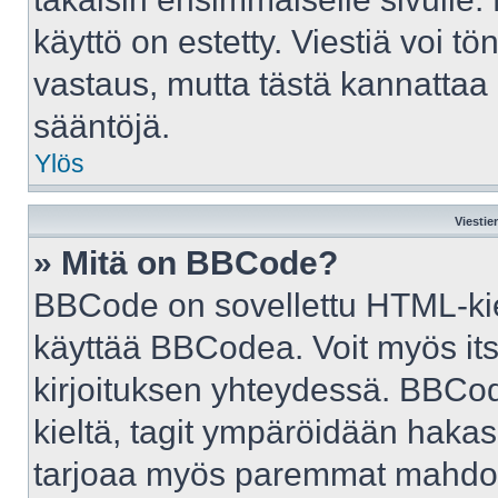
käyttö on estetty. Viestiä voi tö
vastaus, mutta tästä kannattaa 
sääntöjä.
Ylös
Viestie
» Mitä on BBCode?
BBCode on sovellettu HTML-kiele
käyttää BBCodea. Voit myös it
kirjoituksen yhteydessä. BBCod
kieltä, tagit ympäröidään hakasul
tarjoaa myös paremmat mahdoll