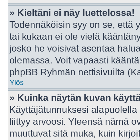
» Kieltäni ei näy luettelossa!
Todennäköisin syy on se, että yl
tai kukaan ei ole vielä kääntänyt 
josko he voisivat asentaa halua
olemassa. Voit vapaasti kääntää
phpBB Ryhmän nettisivuilta (Kat
Ylös
» Kuinka näytän kuvan käyttä
Käyttäjätunnuksesi alapuolella
liittyy arvoosi. Yleensä nämä ovat
muuttuvat sitä muka, kuin kirjo