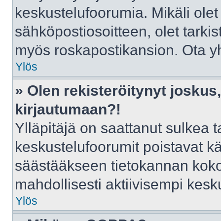
keskustelufoorumia. Mikäli olet
sähköpostiosoitteen, olet tarkist
myös roskapostikansion. Ota yht
Ylös
» Olen rekisteröitynyt josku
kirjautumaan?!
Ylläpitäjä on saattanut sulkea t
keskustelufoorumit poistavat k
säästääkseen tietokannan kokoa
mahdollisesti aktiivisempi kesk
Ylös