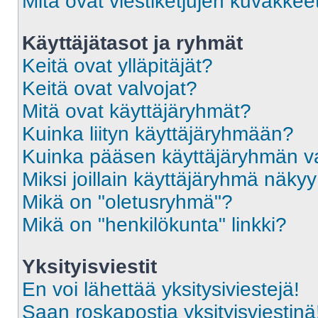
Mitä ovat viestiketjujen kuvakkee
Käyttäjätasot ja ryhmät
Keitä ovat ylläpitäjät?
Keitä ovat valvojat?
Mitä ovat käyttäjäryhmät?
Kuinka liityn käyttäjäryhmään?
Kuinka pääsen käyttäjäryhmän va
Miksi joillain käyttäjäryhmä näky
Mikä on "oletusryhmä"?
Mikä on "henkilökunta" linkki?
Yksityisviestit
En voi lähettää yksitysiviestejä!
Saan roskapostia yksityisviestinä