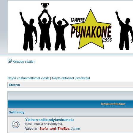
Kirjaudu sisään
Näytä vastaamattomat viestit
|
Näytä aktiiviset viestiketjut
Etusivu
Keskustelualue
Salibandy
Yleinen salibandykeskustelu
Keskustelua salibandysta.
Valvojat:
Stefu
,
toni
,
TheEye
,
Janne