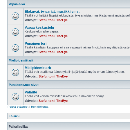
Vapaa-aika
Elokuvat, tv-sarjat, musiikki yms.
Täällä voi heittää läppää elokuvista, tv-sarjoista, musiikista ynnä muista sell
Valvojat:
Stefu
,
toni
,
TheEye
Vapaa keskustelu
Keskustelun aihe vapaa.
Valvojat:
Stefu
,
toni
,
TheEye
Punainen tori
Täällä käydään kauppaa eli saa vapaasti laittaa ilmoituksia myytävistä ostett
Valvojat:
Stefu
,
toni
,
TheEye
Mielipidemittarit
Mielipidemittarit
Täällä voit osallistua äänestyksiin ja järjestää myös oman äänestyksen.
Valvojat:
Stefu
,
toni
,
TheEye
Punakone.net-sivut
Palaute
Täällä voit kertoa mielipiteesi koskien Punakoneen sivuja.
Valvojat:
Stefu
,
toni
,
TheEye
Poista evästeet
|
Henkilökunta
Etusivu
Paikallaolijat