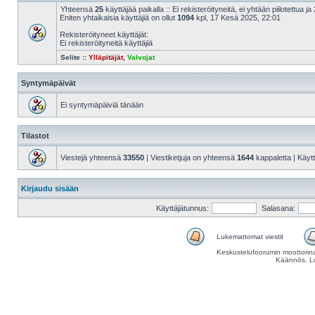
Yhteensä
25
käyttäjää paikalla :: Ei rekisteröityneitä, ei yhtään piilotettua ja 
Eniten yhtaikaisia käyttäjiä on ollut
1094
kpl, 17 Kesä 2025, 22:01
Rekisteröityneet käyttäjät:
Ei rekisteröityneitä käyttäjiä
Selite ::
Ylläpitäjät
,
Valvojat
Syntymäpäivät
Ei syntymäpäiviä tänään
Tilastot
Viestejä yhteensä
33550
| Viestiketjuja on yhteensä
1644
kappaletta | Käyt
Kirjaudu sisään
Käyttäjätunnus:
Salasana:
Lukemattomat viestit
Keskustelufoorumin moottorina
Käännös, Lu