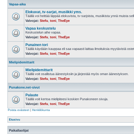
Vapaa-aika
Elokuvat, tv-sarjat, musiikki yms.
Täällä voi heittää läppää elokuvista, tv-sarjoista, musiikista ynnä muista sell
Valvojat:
Stefu
,
toni
,
TheEye
Vapaa keskustelu
Keskustelun aihe vapaa.
Valvojat:
Stefu
,
toni
,
TheEye
Punainen tori
Täällä käydään kauppaa eli saa vapaasti laittaa ilmoituksia myytävistä ostett
Valvojat:
Stefu
,
toni
,
TheEye
Mielipidemittarit
Mielipidemittarit
Täällä voit osallistua äänestyksiin ja järjestää myös oman äänestyksen.
Valvojat:
Stefu
,
toni
,
TheEye
Punakone.net-sivut
Palaute
Täällä voit kertoa mielipiteesi koskien Punakoneen sivuja.
Valvojat:
Stefu
,
toni
,
TheEye
Poista evästeet
|
Henkilökunta
Etusivu
Paikallaolijat