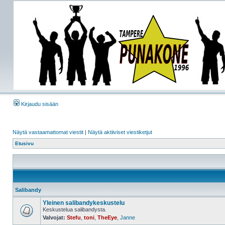
Kirjaudu sisään
Näytä vastaamattomat viestit
|
Näytä aktiiviset viestiketjut
Etusivu
Salibandy
Yleinen salibandykeskustelu
Keskustelua salibandysta.
Valvojat:
Stefu
,
toni
,
TheEye
,
Janne