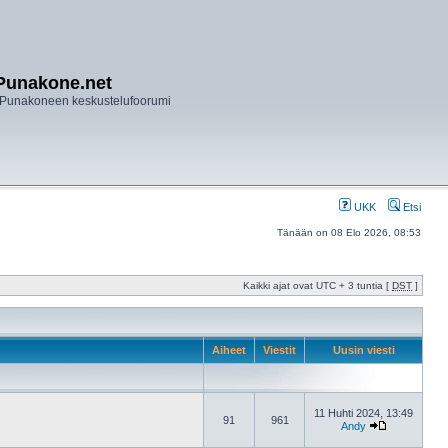
Punakone.net
Punakoneen keskustelufoorumi
UKK
Etsi
Tänään on 08 Elo 2026, 08:53
Kaikki ajat ovat UTC + 3 tuntia [
DST
]
Aiheet
Viestit
Uusin viesti
11 Huhti 2024, 13:49
91
961
Andy