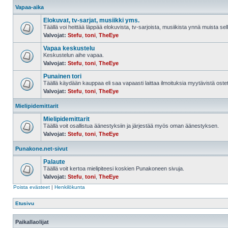
Vapaa-aika
Elokuvat, tv-sarjat, musiikki yms.
Täällä voi heittää läppää elokuvista, tv-sarjoista, musiikista ynnä muista sell
Valvojat:
Stefu
,
toni
,
TheEye
Vapaa keskustelu
Keskustelun aihe vapaa.
Valvojat:
Stefu
,
toni
,
TheEye
Punainen tori
Täällä käydään kauppaa eli saa vapaasti laittaa ilmoituksia myytävistä ostett
Valvojat:
Stefu
,
toni
,
TheEye
Mielipidemittarit
Mielipidemittarit
Täällä voit osallistua äänestyksiin ja järjestää myös oman äänestyksen.
Valvojat:
Stefu
,
toni
,
TheEye
Punakone.net-sivut
Palaute
Täällä voit kertoa mielipiteesi koskien Punakoneen sivuja.
Valvojat:
Stefu
,
toni
,
TheEye
Poista evästeet
|
Henkilökunta
Etusivu
Paikallaolijat