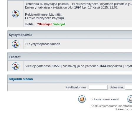
Yhteensä
30
käyttäjää paikalla :: Ei rekisteröityneitä, ei yhtään piilotettua ja 
Eniten yhtaikaisia käyttäjiä on ollut
1094
kpl, 17 Kesä 2025, 22:01
Rekisteröityneet käyttäjät:
Ei rekisteröityneitä käyttäjiä
Selite ::
Ylläpitäjät
,
Valvojat
Syntymäpäivät
Ei syntymäpäiviä tänään
Tilastot
Viestejä yhteensä
33550
| Viestiketjuja on yhteensä
1644
kappaletta | Käyt
Kirjaudu sisään
Käyttäjätunnus:
Salasana:
Lukemattomat viestit
Keskustelufoorumin moottorina
Käännös, Lu