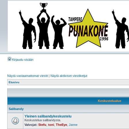
Kirjaudu sisään
Näytä vastaamattomat viestit
|
Näytä aktiiviset viestiketjut
Etusivu
Keskustelualue
Salibandy
Yleinen salibandykeskustelu
Keskustelua salibandysta.
Valvojat:
Stefu
,
toni
,
TheEye
,
Janne