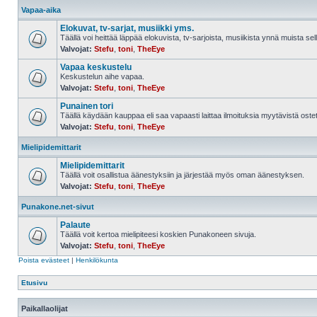
Vapaa-aika
Elokuvat, tv-sarjat, musiikki yms.
Täällä voi heittää läppää elokuvista, tv-sarjoista, musiikista ynnä muista sell
Valvojat:
Stefu
,
toni
,
TheEye
Vapaa keskustelu
Keskustelun aihe vapaa.
Valvojat:
Stefu
,
toni
,
TheEye
Punainen tori
Täällä käydään kauppaa eli saa vapaasti laittaa ilmoituksia myytävistä ostett
Valvojat:
Stefu
,
toni
,
TheEye
Mielipidemittarit
Mielipidemittarit
Täällä voit osallistua äänestyksiin ja järjestää myös oman äänestyksen.
Valvojat:
Stefu
,
toni
,
TheEye
Punakone.net-sivut
Palaute
Täällä voit kertoa mielipiteesi koskien Punakoneen sivuja.
Valvojat:
Stefu
,
toni
,
TheEye
Poista evästeet
|
Henkilökunta
Etusivu
Paikallaolijat