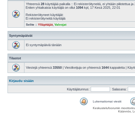
Yhteensä
28
käyttäjää paikalla :: Ei rekisteröityneitä, ei yhtään piilotettua ja 
Eniten yhtaikaisia käyttäjiä on ollut
1094
kpl, 17 Kesä 2025, 22:01
Rekisteröityneet käyttäjät:
Ei rekisteröityneitä käyttäjiä
Selite ::
Ylläpitäjät
,
Valvojat
Syntymäpäivät
Ei syntymäpäiviä tänään
Tilastot
Viestejä yhteensä
33550
| Viestiketjuja on yhteensä
1644
kappaletta | Käyt
Kirjaudu sisään
Käyttäjätunnus:
Salasana:
Lukemattomat viestit
Keskustelufoorumin moottorina
Käännös, Lu