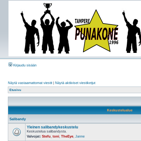
Kirjaudu sisään
Näytä vastaamattomat viestit
|
Näytä aktiiviset viestiketjut
Etusivu
Keskustelualue
Salibandy
Yleinen salibandykeskustelu
Keskustelua salibandysta.
Valvojat:
Stefu
,
toni
,
TheEye
,
Janne