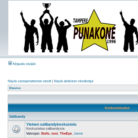
Kirjaudu sisään
Näytä vastaamattomat viestit
|
Näytä aktiiviset viestiketjut
Etusivu
Keskustelualue
Salibandy
Yleinen salibandykeskustelu
Keskustelua salibandysta.
Valvojat:
Stefu
,
toni
,
TheEye
,
Janne