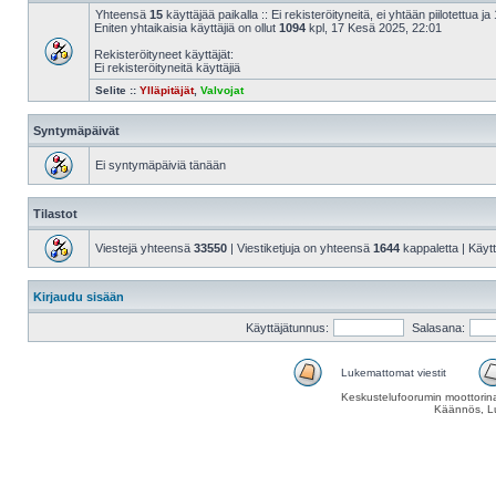
Yhteensä
15
käyttäjää paikalla :: Ei rekisteröityneitä, ei yhtään piilotettua ja 
Eniten yhtaikaisia käyttäjiä on ollut
1094
kpl, 17 Kesä 2025, 22:01
Rekisteröityneet käyttäjät:
Ei rekisteröityneitä käyttäjiä
Selite ::
Ylläpitäjät
,
Valvojat
Syntymäpäivät
Ei syntymäpäiviä tänään
Tilastot
Viestejä yhteensä
33550
| Viestiketjuja on yhteensä
1644
kappaletta | Käyt
Kirjaudu sisään
Käyttäjätunnus:
Salasana:
Lukemattomat viestit
Keskustelufoorumin moottorina
Käännös, Lu