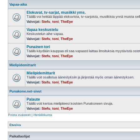
Vapaa-aika
Elokuvat, tv-sarjat, musiikki yms.
Täällä voi heittää läppää elokuvista, tv-sarjoista, musiikista ynnä muista sell
Valvojat:
Stefu
,
toni
,
TheEye
Vapaa keskustelu
Keskustelun aihe vapaa.
Valvojat:
Stefu
,
toni
,
TheEye
Punainen tori
Täällä käydään kauppaa eli saa vapaasti laittaa ilmoituksia myytävistä ostett
Valvojat:
Stefu
,
toni
,
TheEye
Mielipidemittarit
Mielipidemittarit
Täällä voit osallistua äänestyksiin ja järjestää myös oman äänestyksen.
Valvojat:
Stefu
,
toni
,
TheEye
Punakone.net-sivut
Palaute
Täällä voit kertoa mielipiteesi koskien Punakoneen sivuja.
Valvojat:
Stefu
,
toni
,
TheEye
Poista evästeet
|
Henkilökunta
Etusivu
Paikallaolijat