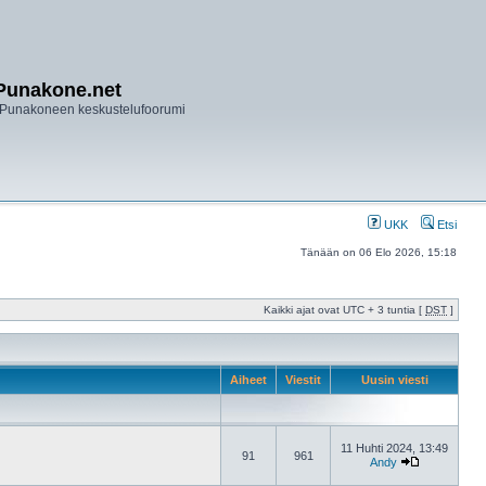
Punakone.net
Punakoneen keskustelufoorumi
UKK
Etsi
Tänään on 06 Elo 2026, 15:18
Kaikki ajat ovat UTC + 3 tuntia [
DST
]
Aiheet
Viestit
Uusin viesti
11 Huhti 2024, 13:49
91
961
Andy