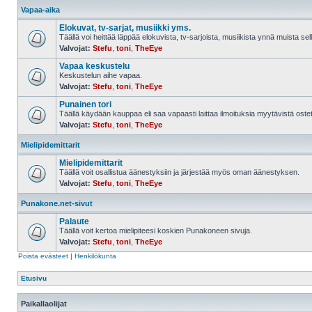
Vapaa-aika
Elokuvat, tv-sarjat, musiikki yms.
Täällä voi heittää läppää elokuvista, tv-sarjoista, musiikista ynnä muista sell
Valvojat:
Stefu
,
toni
,
TheEye
Vapaa keskustelu
Keskustelun aihe vapaa.
Valvojat:
Stefu
,
toni
,
TheEye
Punainen tori
Täällä käydään kauppaa eli saa vapaasti laittaa ilmoituksia myytävistä ostett
Valvojat:
Stefu
,
toni
,
TheEye
Mielipidemittarit
Mielipidemittarit
Täällä voit osallistua äänestyksiin ja järjestää myös oman äänestyksen.
Valvojat:
Stefu
,
toni
,
TheEye
Punakone.net-sivut
Palaute
Täällä voit kertoa mielipiteesi koskien Punakoneen sivuja.
Valvojat:
Stefu
,
toni
,
TheEye
Poista evästeet
|
Henkilökunta
Etusivu
Paikallaolijat