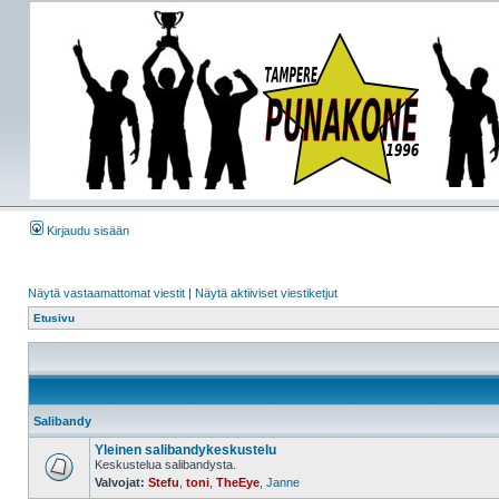
Kirjaudu sisään
Näytä vastaamattomat viestit
|
Näytä aktiiviset viestiketjut
Etusivu
Salibandy
Yleinen salibandykeskustelu
Keskustelua salibandysta.
Valvojat:
Stefu
,
toni
,
TheEye
,
Janne