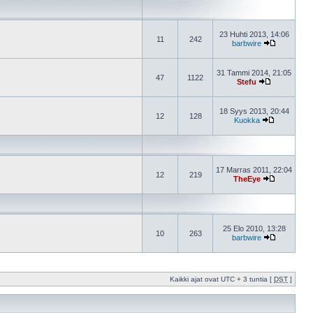
23 Huhti 2013, 14:06
11
242
barbwire
31 Tammi 2014, 21:05
47
1122
Stefu
18 Syys 2013, 20:44
12
128
Kuokka
17 Marras 2011, 22:04
12
219
TheEye
25 Elo 2010, 13:28
10
263
barbwire
Kaikki ajat ovat UTC + 3 tuntia [
DST
]