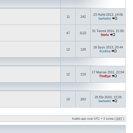
23 Huhti 2013, 14:06
11
242
barbwire
31 Tammi 2014, 21:05
47
1122
Stefu
18 Syys 2013, 20:44
12
128
Kuokka
17 Marras 2011, 22:04
12
219
TheEye
25 Elo 2010, 13:28
10
263
barbwire
Kaikki ajat ovat UTC + 3 tuntia [
DST
]