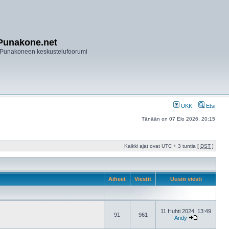
Punakone.net
Punakoneen keskustelufoorumi
UKK
Etsi
Tänään on 07 Elo 2026, 20:15
Kaikki ajat ovat UTC + 3 tuntia [
DST
]
Aiheet
Viestit
Uusin viesti
11 Huhti 2024, 13:49
91
961
Andy