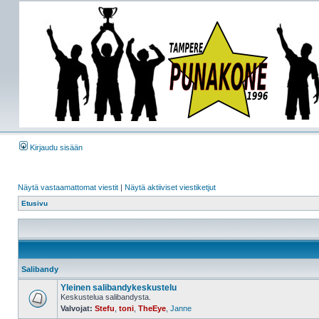
Kirjaudu sisään
Näytä vastaamattomat viestit
|
Näytä aktiiviset viestiketjut
Etusivu
Salibandy
Yleinen salibandykeskustelu
Keskustelua salibandysta.
Valvojat:
Stefu
,
toni
,
TheEye
,
Janne