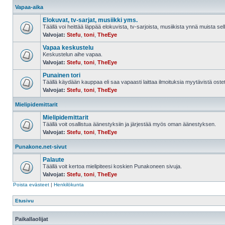
Vapaa-aika
Elokuvat, tv-sarjat, musiikki yms.
Täällä voi heittää läppää elokuvista, tv-sarjoista, musiikista ynnä muista sell
Valvojat:
Stefu
,
toni
,
TheEye
Vapaa keskustelu
Keskustelun aihe vapaa.
Valvojat:
Stefu
,
toni
,
TheEye
Punainen tori
Täällä käydään kauppaa eli saa vapaasti laittaa ilmoituksia myytävistä ostett
Valvojat:
Stefu
,
toni
,
TheEye
Mielipidemittarit
Mielipidemittarit
Täällä voit osallistua äänestyksiin ja järjestää myös oman äänestyksen.
Valvojat:
Stefu
,
toni
,
TheEye
Punakone.net-sivut
Palaute
Täällä voit kertoa mielipiteesi koskien Punakoneen sivuja.
Valvojat:
Stefu
,
toni
,
TheEye
Poista evästeet
|
Henkilökunta
Etusivu
Paikallaolijat