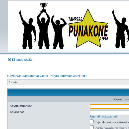
Kirjaudu sisään
Näytä vastaamattomat viestit
|
Näytä aktiiviset viestiketjut
Etusivu
Kirjaudu si
Käyttäjätunnus:
Salasana:
Unohdin salasanani
Kirjaudu automaattisesti 
Piilota paikalla olemiseni 