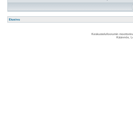
Etusivu
Keskustelufoorumin moottorina
Käännös, Lu