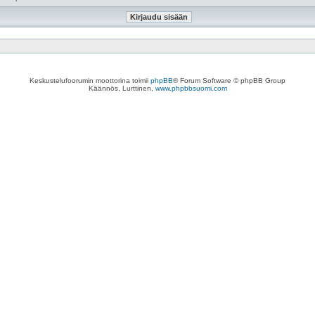
Keskustelufoorumin moottorina toimii
phpBB
® Forum Software © phpBB Group
Käännös, Lurttinen,
www.phpbbsuomi.com