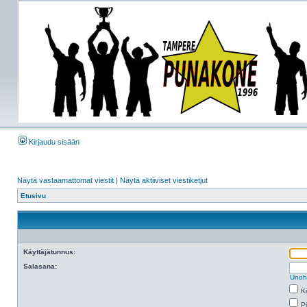
Kirjaudu sisään
Näytä vastaamattomat viestit
|
Näytä aktiiviset viestiketjut
Etusivu
Käyttäjätunnus:
Salasana:
Unoh
K
Pi