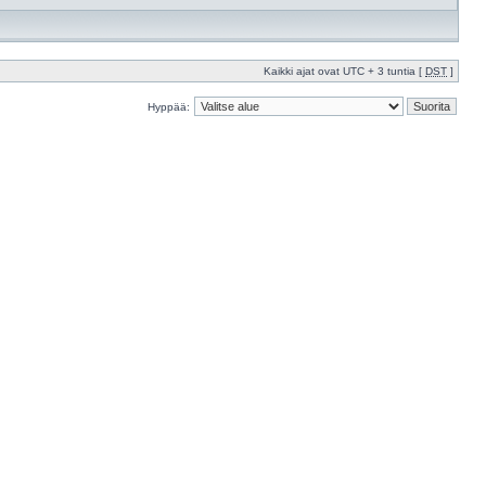
Kaikki ajat ovat UTC + 3 tuntia [
DST
]
Hyppää: