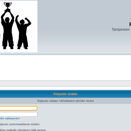
Tampereen 
Kirjaudu sisään
Kirjaudu sisään nähdäksesi ryhmän tiedot
din salasanani
irjaudu automaattisesti sisään.
ilota paikalla olemiseni tällä kertaa