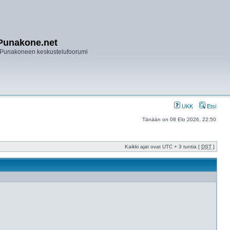
Punakone.net
Punakoneen keskustelufoorumi
UKK
Etsi
Tänään on 08 Elo 2026, 22:50
Kaikki ajat ovat UTC + 3 tuntia [
DST
]