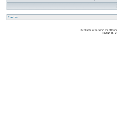
Etusivu
Keskustelufoorumin moottorina
Käännös, Lu