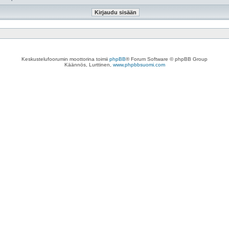
Keskustelufoorumin moottorina toimii
phpBB
® Forum Software © phpBB Group
Käännös, Lurttinen,
www.phpbbsuomi.com