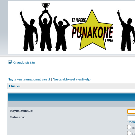
Kirjaudu sisään
Näytä vastaamattomat viestit
|
Näytä aktiiviset viestiketjut
Etusivu
Käyttäjätunnus:
Salasana:
Unoh
K
Pi