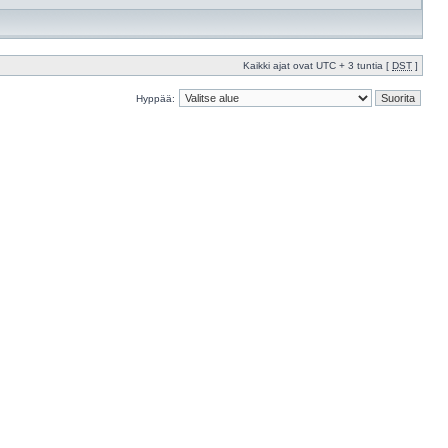
Kaikki ajat ovat UTC + 3 tuntia [
DST
]
Hyppää: