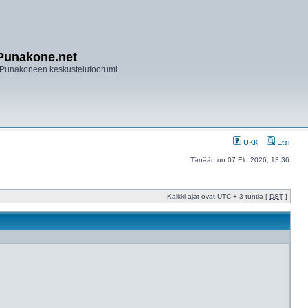
Punakone.net
Punakoneen keskustelufoorumi
UKK
Etsi
Tänään on 07 Elo 2026, 13:36
Kaikki ajat ovat UTC + 3 tuntia [
DST
]