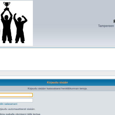
Tampereen 
Kirjaudu sisään
Kirjaudu sisään katsoaksesi henkilökunnan tietoja.
din salasanani
irjaudu automaattisesti sisään.
ilota paikalla olemiseni tällä kertaa