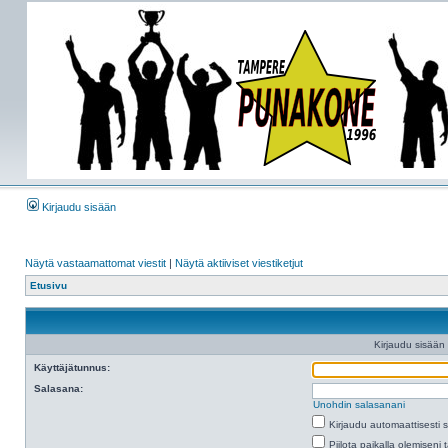
Kirjaudu sisään
Näytä vastaamattomat viestit
|
Näytä aktiiviset viestiketjut
Etusivu
Kirjaudu sisään
Käyttäjätunnus:
Salasana:
Unohdin salasanani
Kirjaudu automaattisesti 
Piilota paikalla olemiseni 