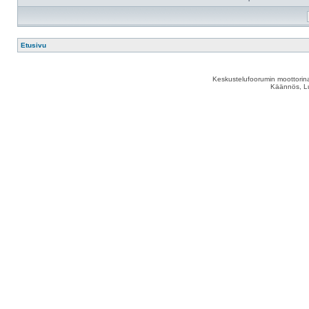
Etusivu
Keskustelufoorumin moottorina
Käännös, Lu