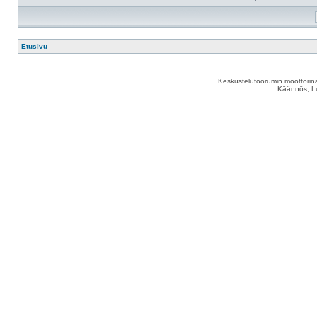
Etusivu
Keskustelufoorumin moottorina
Käännös, Lu