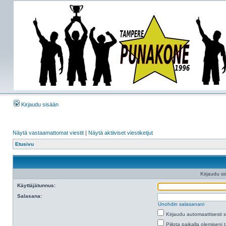
Kirjaudu sisään
Näytä vastaamattomat viestit
|
Näytä aktiiviset viestiketjut
Etusivu
Kirjaudu si
Käyttäjätunnus:
Salasana:
Unohdin salasanani
Kirjaudu automaattisesti 
Piilota paikalla olemiseni 