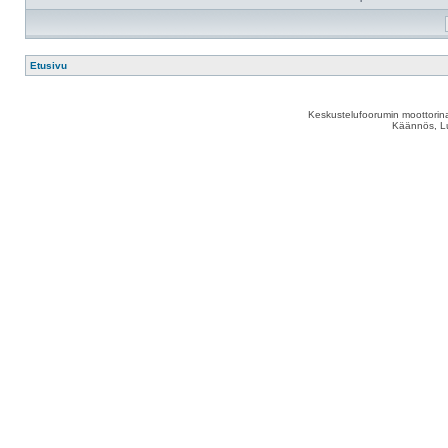
Etusivu
Keskustelufoorumin moottorina
Käännös, Lu