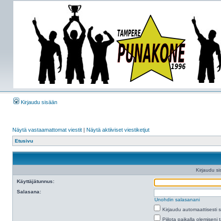
Kirjaudu sisään
Näytä vastaamattomat viestit
|
Näytä aktiiviset viestiketjut
Etusivu
Kirjaudu si
Käyttäjätunnus:
Salasana:
Unohdin salasanani
Kirjaudu automaattisesti 
Piilota paikalla olemiseni 