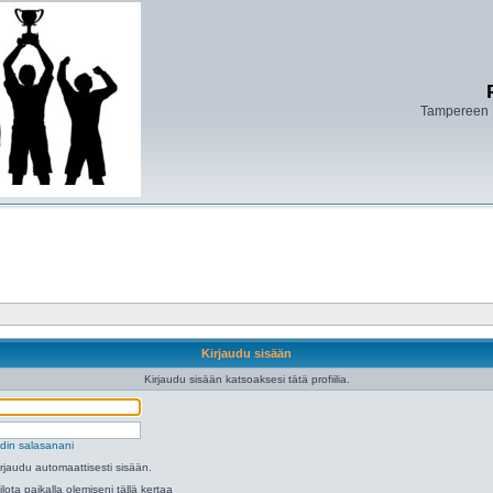
Tampereen 
Kirjaudu sisään
Kirjaudu sisään katsoaksesi tätä profiilia.
din salasanani
irjaudu automaattisesti sisään.
ilota paikalla olemiseni tällä kertaa