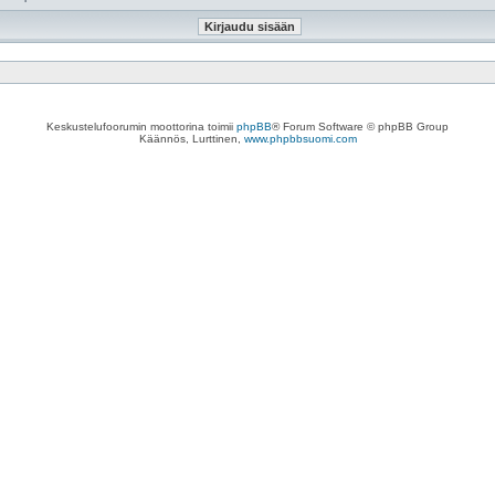
Keskustelufoorumin moottorina toimii
phpBB
® Forum Software © phpBB Group
Käännös, Lurttinen,
www.phpbbsuomi.com