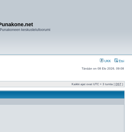
Punakone.net
Punakoneen keskustelufoorumi
UKK
Etsi
Tänään on 08 Elo 2026, 09:08
Kaikki ajat ovat UTC + 3 tuntia [
DST
]