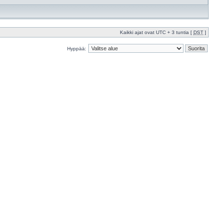
Kaikki ajat ovat UTC + 3 tuntia [
DST
]
Hyppää: