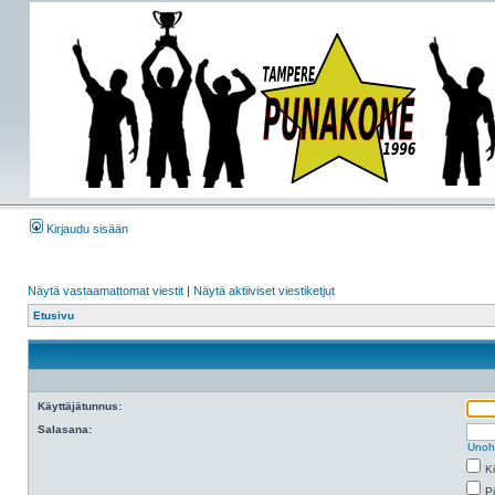
Kirjaudu sisään
Näytä vastaamattomat viestit
|
Näytä aktiiviset viestiketjut
Etusivu
Käyttäjätunnus:
Salasana:
Unoh
K
Pi