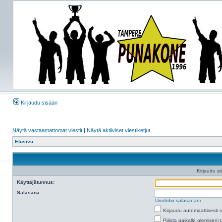
Kirjaudu sisään
Näytä vastaamattomat viestit
|
Näytä aktiiviset viestiketjut
Etusivu
Kirjaudu si
Käyttäjätunnus:
Salasana:
Unohdin salasanani
Kirjaudu automaattisesti 
Piilota paikalla olemiseni 