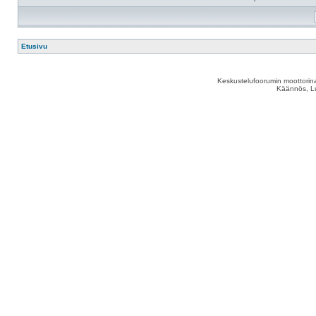
Etusivu
Keskustelufoorumin moottorina
Käännös, Lu