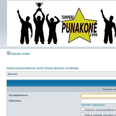
Kirjaudu sisään
Näytä vastaamattomat viestit
|
Näytä aktiiviset viestiketjut
Etusivu
Kirjaudu si
Käyttäjätunnus:
Salasana:
Unohdin salasanani
Kirjaudu automaattisesti 
Piilota paikalla olemiseni 