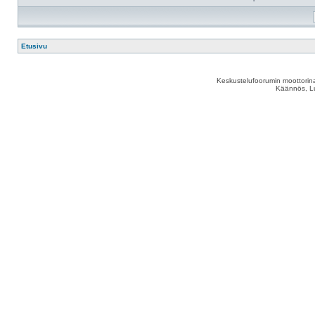
Etusivu
Keskustelufoorumin moottorina
Käännös, Lu