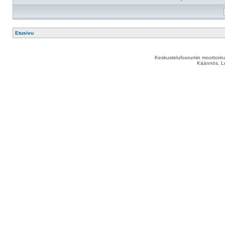
Etusivu
Keskustelufoorumin moottorina
Käännös, Lu