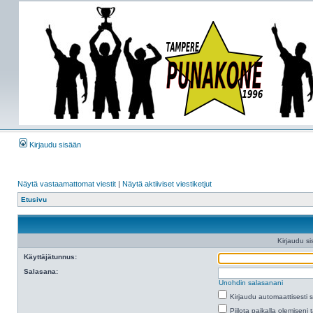
Kirjaudu sisään
Näytä vastaamattomat viestit
|
Näytä aktiiviset viestiketjut
Etusivu
Kirjaudu si
Käyttäjätunnus:
Salasana:
Unohdin salasanani
Kirjaudu automaattisesti 
Piilota paikalla olemiseni 