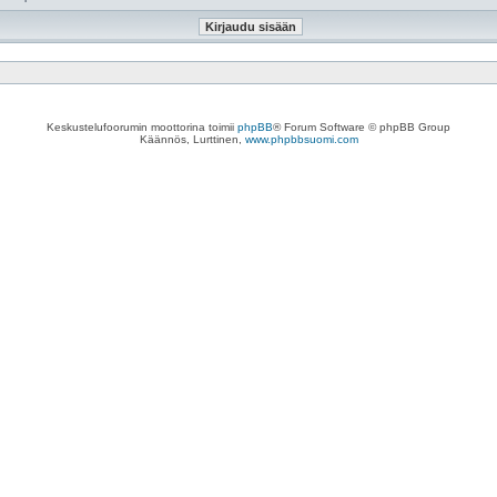
Keskustelufoorumin moottorina toimii
phpBB
® Forum Software © phpBB Group
Käännös, Lurttinen,
www.phpbbsuomi.com