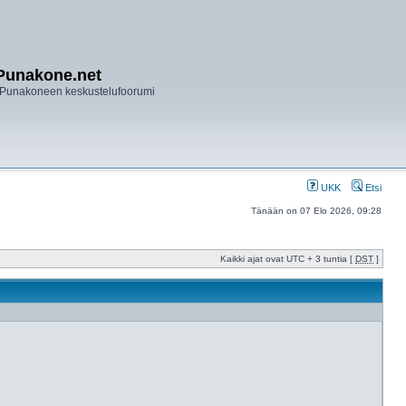
Punakone.net
Punakoneen keskustelufoorumi
UKK
Etsi
Tänään on 07 Elo 2026, 09:28
Kaikki ajat ovat UTC + 3 tuntia [
DST
]