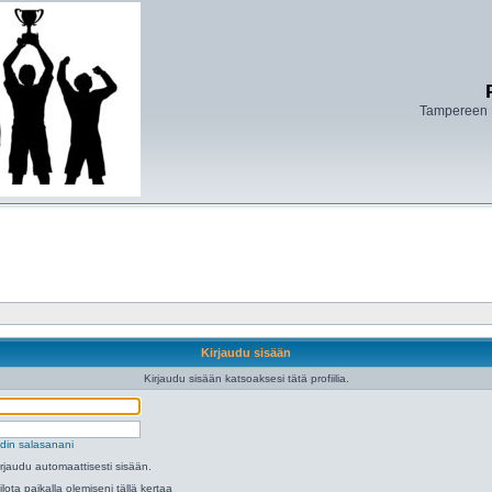
Tampereen 
Kirjaudu sisään
Kirjaudu sisään katsoaksesi tätä profiilia.
din salasanani
irjaudu automaattisesti sisään.
ilota paikalla olemiseni tällä kertaa