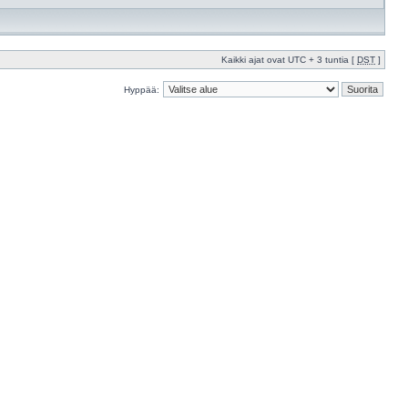
Kaikki ajat ovat UTC + 3 tuntia [
DST
]
Hyppää: