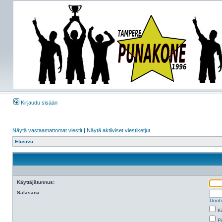
Kirjaudu sisään
Näytä vastaamattomat viestit
|
Näytä aktiiviset viestiketjut
Etusivu
Käyttäjätunnus:
Salasana:
Unoh
K
Pi