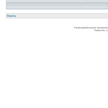
Etusivu
Keskustelufoorumin moottorina
Käännös, Lu