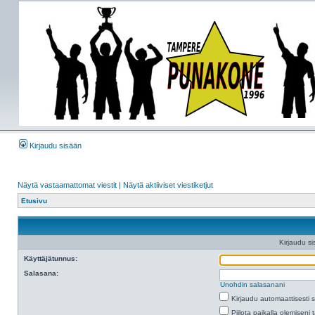
Kirjaudu sisään
Näytä vastaamattomat viestit
|
Näytä aktiiviset viestiketjut
Etusivu
Kirjaudu si
Käyttäjätunnus:
Salasana:
Unohdin salasanani
Kirjaudu automaattisesti 
Piilota paikalla olemiseni 