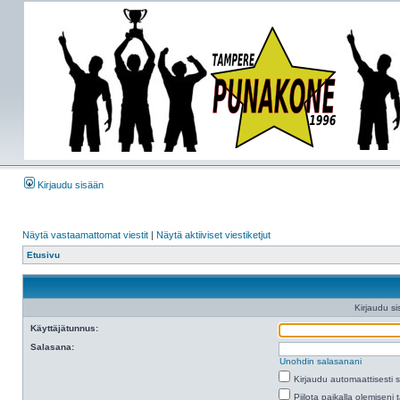
Kirjaudu sisään
Näytä vastaamattomat viestit
|
Näytä aktiiviset viestiketjut
Etusivu
Kirjaudu si
Käyttäjätunnus:
Salasana:
Unohdin salasanani
Kirjaudu automaattisesti 
Piilota paikalla olemiseni 