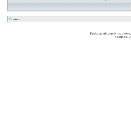
Etusivu
Keskustelufoorumin moottorina
Käännös, Lu