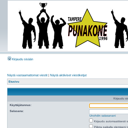
Kirjaudu sisään
Näytä vastaamattomat viestit
|
Näytä aktiiviset viestiketjut
Etusivu
Kirjaudu si
Käyttäjätunnus:
Salasana:
Unohdin salasanani
Kirjaudu automaattisesti 
Piilota paikalla olemiseni 