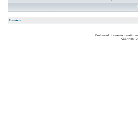
Etusivu
Keskustelufoorumin moottorina
Käännös, Lu