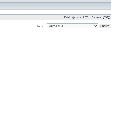
Kaikki ajat ovat UTC + 3 tuntia [
DST
]
Hyppää: