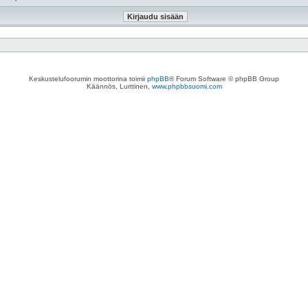
Keskustelufoorumin moottorina toimii
phpBB
® Forum Software © phpBB Group
Käännös, Lurttinen,
www.phpbbsuomi.com