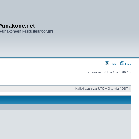
Punakone.net
Punakoneen keskustelufoorumi
UKK
Etsi
Tänään on 08 Elo 2026, 06:18
Kaikki ajat ovat UTC + 3 tuntia [
DST
]