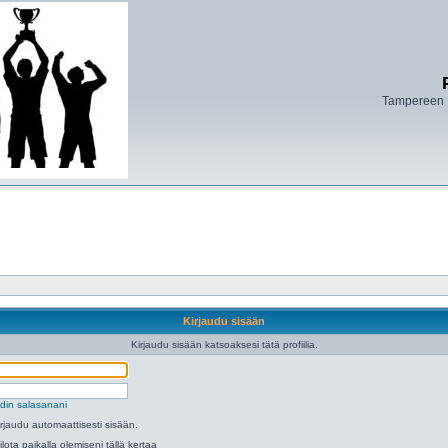
Tampereen 
Kirjaudu sisään
Kirjaudu sisään katsoaksesi tätä profiilia.
din salasanani
irjaudu automaattisesti sisään.
ilota paikalla olemiseni tällä kertaa