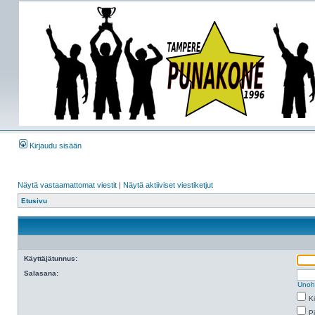
Kirjaudu sisään
Näytä vastaamattomat viestit
|
Näytä aktiiviset viestiketjut
Etusivu
Käyttäjätunnus:
Salasana:
Unoh
K
Pi