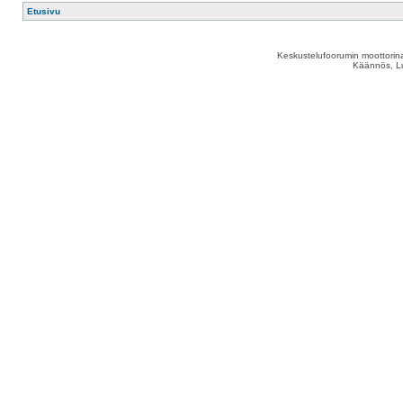
Etusivu
Keskustelufoorumin moottorina
Käännös, Lu