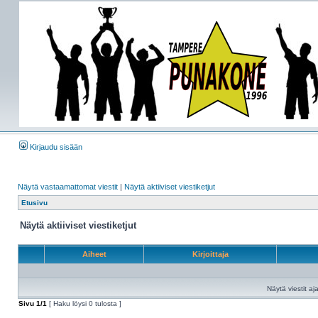
Kirjaudu sisään
Näytä vastaamattomat viestit
|
Näytä aktiiviset viestiketjut
Etusivu
Näytä aktiiviset viestiketjut
Aiheet
Kirjoittaja
Näytä viestit aja
Sivu
1
/
1
[ Haku löysi 0 tulosta ]