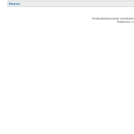
Etusivu
Keskustelufoorumin moottorina
Käännös, Lu