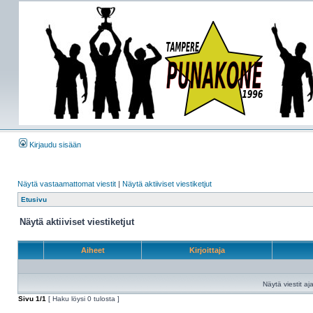
Kirjaudu sisään
Näytä vastaamattomat viestit
|
Näytä aktiiviset viestiketjut
Etusivu
Näytä aktiiviset viestiketjut
Aiheet
Kirjoittaja
Näytä viestit aja
Sivu
1
/
1
[ Haku löysi 0 tulosta ]