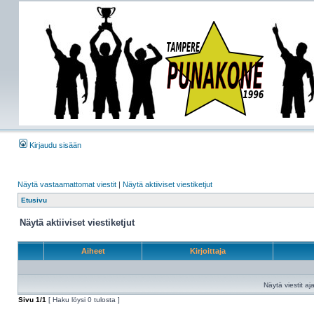
Kirjaudu sisään
Näytä vastaamattomat viestit
|
Näytä aktiiviset viestiketjut
Etusivu
Näytä aktiiviset viestiketjut
Aiheet
Kirjoittaja
Näytä viestit aja
Sivu
1
/
1
[ Haku löysi 0 tulosta ]