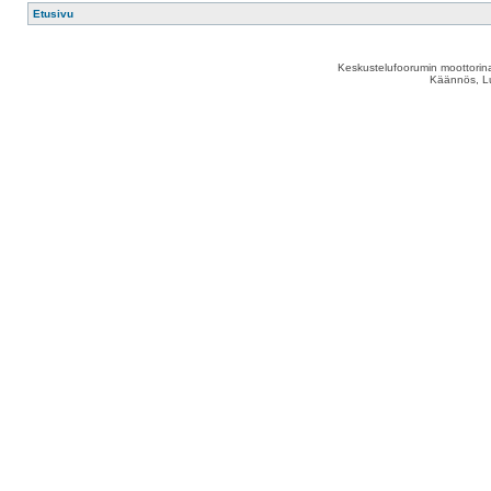
Etusivu
Keskustelufoorumin moottorina
Käännös, Lu