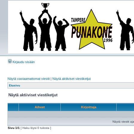
Kirjaudu sisään
Näytä vastaamattomat viestit
|
Näytä aktiiviset viestiketjut
Etusivu
Näytä aktiiviset viestiketjut
Aiheet
Kirjoittaja
Näytä viestit aja
Sivu
1
/
1
[ Haku löysi 0 tulosta ]