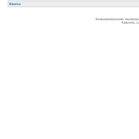
Etusivu
Keskustelufoorumin moottorina
Käännös, Lu