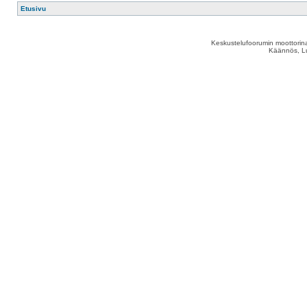
Etusivu
Keskustelufoorumin moottorina
Käännös, Lu