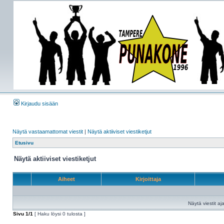
Kirjaudu sisään
Näytä vastaamattomat viestit
|
Näytä aktiiviset viestiketjut
Etusivu
Näytä aktiiviset viestiketjut
Aiheet
Kirjoittaja
Näytä viestit aja
Sivu
1
/
1
[ Haku löysi 0 tulosta ]