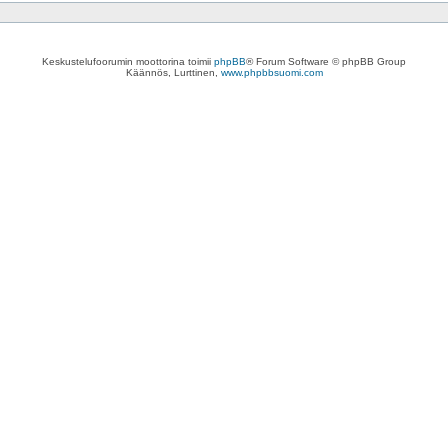
Keskustelufoorumin moottorina toimii
phpBB
® Forum Software © phpBB Group
Käännös, Lurttinen,
www.phpbbsuomi.com