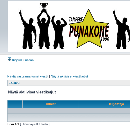
Kirjaudu sisään
Näytä vastaamattomat viestit
|
Näytä aktiiviset viestiketjut
Etusivu
Näytä aktiiviset viestiketjut
Aiheet
Kirjoittaja
Sivu
1
/
1
[ Haku löysi 0 tulosta ]