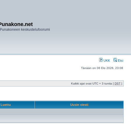
Punakone.net
Punakoneen keskustelufoorumi
UKK
Etsi
Tänään on 06 Elo 2026, 23:08
Kaikki ajat ovat UTC + 3 tuntia [
DST
]
Luettu
Uusin viesti