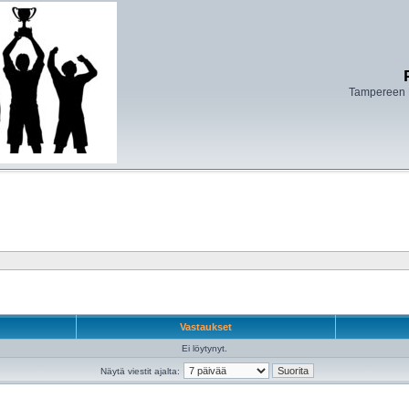
Tampereen 
Vastaukset
Ei löytynyt.
Näytä viestit ajalta: