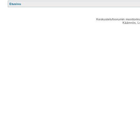
Etusivu
Keskustelufoorumin moottorina
Käännös, Lu