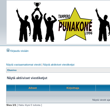
Kirjaudu sisään
Näytä vastaamattomat viestit
|
Näytä aktiiviset viestiketjut
Etusivu
Näytä aktiiviset viestiketjut
Aiheet
Kirjoittaja
Näytä viestit aja
Sivu
1
/
1
[ Haku löysi 0 tulosta ]