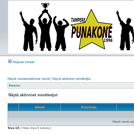
Kirjaudu sisään
Näytä vastaamattomat viestit
|
Näytä aktiiviset viestiketjut
Etusivu
Näytä aktiiviset viestiketjut
Aiheet
Kirjoittaja
Näytä viestit aja
Sivu
1
/
1
[ Haku löysi 0 tulosta ]