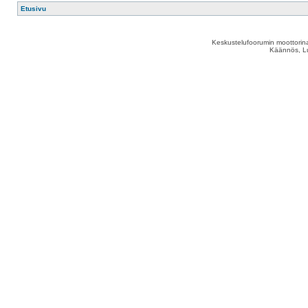
Etusivu
Keskustelufoorumin moottorina
Käännös, Lu