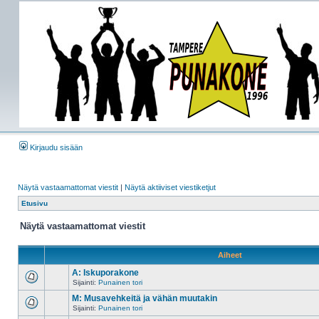
Kirjaudu sisään
Näytä vastaamattomat viestit
|
Näytä aktiiviset viestiketjut
Etusivu
Näytä vastaamattomat viestit
Aiheet
A: Iskuporakone
Sijainti:
Punainen tori
M: Musavehkeitä ja vähän muutakin
Sijainti:
Punainen tori