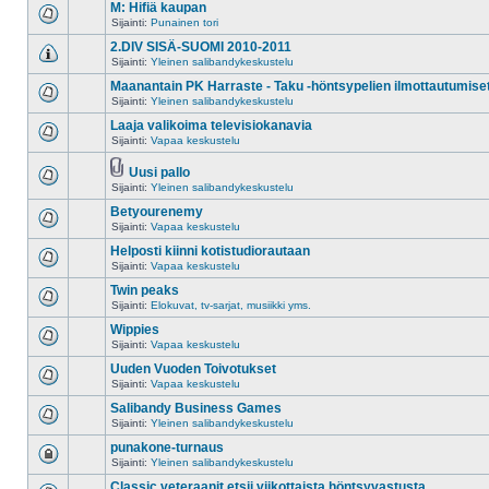
M: Hifiä kaupan
Sijainti:
Punainen tori
2.DIV SISÄ-SUOMI 2010-2011
Sijainti:
Yleinen salibandykeskustelu
Maanantain PK Harraste - Taku -höntsypelien ilmottautumise
Sijainti:
Yleinen salibandykeskustelu
Laaja valikoima televisiokanavia
Sijainti:
Vapaa keskustelu
Uusi pallo
Sijainti:
Yleinen salibandykeskustelu
Betyourenemy
Sijainti:
Vapaa keskustelu
Helposti kiinni kotistudiorautaan
Sijainti:
Vapaa keskustelu
Twin peaks
Sijainti:
Elokuvat, tv-sarjat, musiikki yms.
Wippies
Sijainti:
Vapaa keskustelu
Uuden Vuoden Toivotukset
Sijainti:
Vapaa keskustelu
Salibandy Business Games
Sijainti:
Yleinen salibandykeskustelu
punakone-turnaus
Sijainti:
Yleinen salibandykeskustelu
Classic veteraanit etsii viikottaista höntsyvastusta.