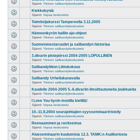
Sijainti:
Yleinen salibandykeskustelu
Kiekkokyniä
Sijainti:
Vapaa keskustelu
Toimitsijakurssi Tampereella 3.11.2005
Sijainti:
Yleinen salibandykeskustelu
Hämeenkyrön halliin ajo-ohjeet
Sijainti:
Yleinen salibandykeskustelu
Suomenmestaruudet ja salibandyn historiaa
Sijainti:
Yleinen salibandykeskustelu
3.divarin pistepörssi 2004-2005 LOPULLINEN
Sijainti:
Yleinen salibandykeskustelu
Salibandyliiton Liittokokous
Sijainti:
Yleinen salibandykeskustelu
Salibandy Urheilukanavalla
Sijainti:
Yleinen salibandykeskustelu
Kaudelle 2004-2005 5.-6.divariin ilmoittautuneita joukkueita
Sijainti:
Yleinen salibandykeskustelu
I Love You hyvin monilla kielillä!
Sijainti:
Vapaa keskustelu
10.-11.9.2004 seurajohtajien syysseminaariristeily
Sijainti:
Yleinen salibandykeskustelu
Reenaaminen ja ravitsemus
Sijainti:
Vapaa keskustelu
Alueseminaarin kuulumisia 12.3. TAMK:n Auditoriosta
Sijainti:
Yleinen salibandykeskustelu