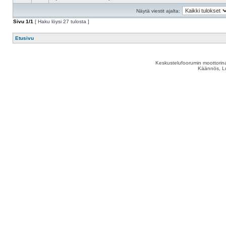
Näytä viestit ajalta:
Sivu
1
/
1
[ Haku löysi 27 tulosta ]
Etusivu
Keskustelufoorumin moottorina
Käännös, Lu