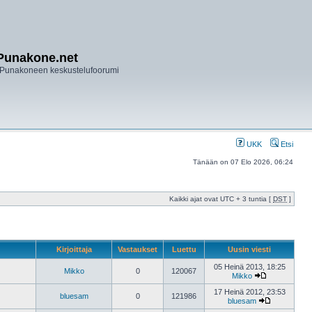
Punakone.net
Punakoneen keskustelufoorumi
UKK
Etsi
Tänään on 07 Elo 2026, 06:24
Kaikki ajat ovat UTC + 3 tuntia [
DST
]
Kirjoittaja
Vastaukset
Luettu
Uusin viesti
05 Heinä 2013, 18:25
Mikko
0
120067
Mikko
17 Heinä 2012, 23:53
bluesam
0
121986
bluesam