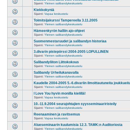
Sijainti:
Yleinen salibandykeskustelu
Kiekkokyniä
Sijainti:
Vapaa keskustelu
Toimitsijakurssi Tampereella 3.11.2005
Sijainti:
Yleinen salibandykeskustelu
Hämeenkyrön halliin ajo-ohjeet
Sijainti:
Yleinen salibandykeskustelu
Suomenmestaruudet ja salibandyn historiaa
Sijainti:
Yleinen salibandykeskustelu
3.divarin pistepörssi 2004-2005 LOPULLINEN
Sijainti:
Yleinen salibandykeskustelu
Salibandyliiton Liittokokous
Sijainti:
Yleinen salibandykeskustelu
Salibandy Urheilukanavalla
Sijainti:
Yleinen salibandykeskustelu
Kaudelle 2004-2005 5.-6.divariin ilmoittautuneita joukkueit
Sijainti:
Yleinen salibandykeskustelu
I Love You hyvin monilla kielillä!
Sijainti:
Vapaa keskustelu
10.-11.9.2004 seurajohtajien syysseminaariristeily
Sijainti:
Yleinen salibandykeskustelu
Reenaaminen ja ravitsemus
Sijainti:
Vapaa keskustelu
Alueseminaarin kuulumisia 12.3. TAMK:n Auditoriosta
Sijainti:
Yleinen salibandykeskustelu