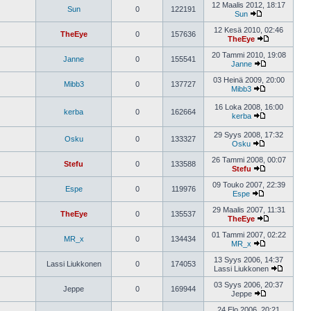
12 Maalis 2012, 18:17
Sun
0
122191
Sun
12 Kesä 2010, 02:46
TheEye
0
157636
TheEye
20 Tammi 2010, 19:08
Janne
0
155541
Janne
03 Heinä 2009, 20:00
Mibb3
0
137727
Mibb3
16 Loka 2008, 16:00
kerba
0
162664
kerba
29 Syys 2008, 17:32
Osku
0
133327
Osku
26 Tammi 2008, 00:07
Stefu
0
133588
Stefu
09 Touko 2007, 22:39
Espe
0
119976
Espe
29 Maalis 2007, 11:31
TheEye
0
135537
TheEye
01 Tammi 2007, 02:22
MR_x
0
134434
MR_x
13 Syys 2006, 14:37
Lassi Liukkonen
0
174053
Lassi Liukkonen
03 Syys 2006, 20:37
Jeppe
0
169944
Jeppe
24 Elo 2006, 20:21