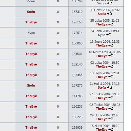
Vieras
0
168799
Vieras
03 Helmi 2006, 18:32
Stefu
0
137319
Stefu
25 Loka 2005, 11:03
TheEye
0
176156
TheEye
24 Loka 2005, 08:41
Kypo
0
172514
Kypo
13 Joulu 2004, 22:33
TheEye
0
156055
TheEye
18 Marras 2004, 00:05
TheEye
0
161531
TheEye
03 Loka 2004, 19:50
TheEye
0
152146
TheEye
13 Syys 2004, 22:31
TheEye
0
157454
TheEye
11 Heinä 2004, 14:13
Stefu
0
157273
Stefu
27 Touko 2004, 13:06
TheEye
0
141785
TheEye
02 Touko 2004, 20:28
TheEye
0
156238
TheEye
29 Huhti 2004, 12:46
TheEye
0
135226
TheEye
15 Huhti 2004, 15:19
TheEye
0
155939
TheEye