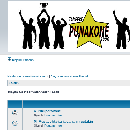
Kirjaudu sisään
Näytä vastaamattomat viestit
|
Näytä aktiiviset viestiketjut
Etusivu
Näytä vastaamattomat viestit
A: Iskuporakone
Sijainti:
Punainen tori
M: Musavehkeitä ja vähän muutakin
Sijainti:
Punainen tori