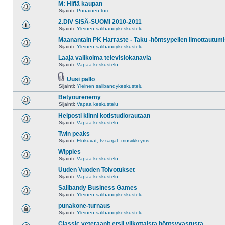
M: Hifiä kaupan
Sijainti:
Punainen tori
2.DIV SISÄ-SUOMI 2010-2011
Sijainti:
Yleinen salibandykeskustelu
Maanantain PK Harraste - Taku -höntsypelien ilmottautumi
Sijainti:
Yleinen salibandykeskustelu
Laaja valikoima televisiokanavia
Sijainti:
Vapaa keskustelu
Uusi pallo
Sijainti:
Yleinen salibandykeskustelu
Betyourenemy
Sijainti:
Vapaa keskustelu
Helposti kiinni kotistudiorautaan
Sijainti:
Vapaa keskustelu
Twin peaks
Sijainti:
Elokuvat, tv-sarjat, musiikki yms.
Wippies
Sijainti:
Vapaa keskustelu
Uuden Vuoden Toivotukset
Sijainti:
Vapaa keskustelu
Salibandy Business Games
Sijainti:
Yleinen salibandykeskustelu
punakone-turnaus
Sijainti:
Yleinen salibandykeskustelu
Classic veteraanit etsii viikottaista höntsyvastusta.