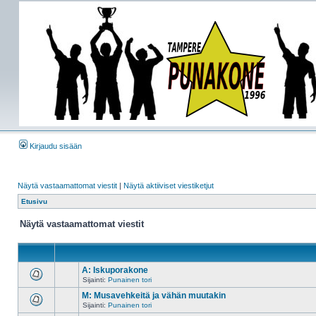
Kirjaudu sisään
Näytä vastaamattomat viestit
|
Näytä aktiiviset viestiketjut
Etusivu
Näytä vastaamattomat viestit
A: Iskuporakone
Sijainti:
Punainen tori
M: Musavehkeitä ja vähän muutakin
Sijainti:
Punainen tori