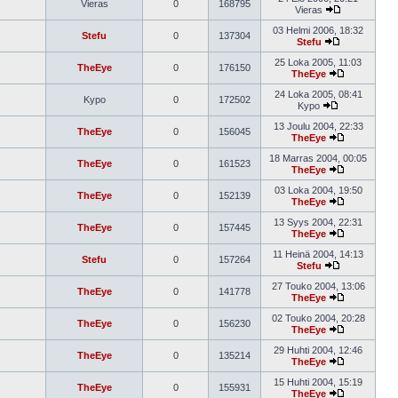
Vieras
0
168795
Vieras
03 Helmi 2006, 18:32
Stefu
0
137304
Stefu
25 Loka 2005, 11:03
TheEye
0
176150
TheEye
24 Loka 2005, 08:41
Kypo
0
172502
Kypo
13 Joulu 2004, 22:33
TheEye
0
156045
TheEye
18 Marras 2004, 00:05
TheEye
0
161523
TheEye
03 Loka 2004, 19:50
TheEye
0
152139
TheEye
13 Syys 2004, 22:31
TheEye
0
157445
TheEye
11 Heinä 2004, 14:13
Stefu
0
157264
Stefu
27 Touko 2004, 13:06
TheEye
0
141778
TheEye
02 Touko 2004, 20:28
TheEye
0
156230
TheEye
29 Huhti 2004, 12:46
TheEye
0
135214
TheEye
15 Huhti 2004, 15:19
TheEye
0
155931
TheEye