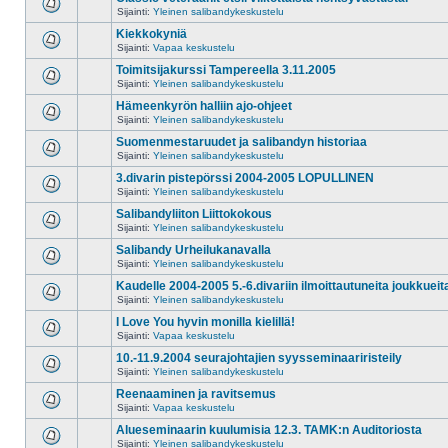
Sijainti:
Yleinen salibandykeskustelu
Kiekkokyniä
Sijainti:
Vapaa keskustelu
Toimitsijakurssi Tampereella 3.11.2005
Sijainti:
Yleinen salibandykeskustelu
Hämeenkyrön halliin ajo-ohjeet
Sijainti:
Yleinen salibandykeskustelu
Suomenmestaruudet ja salibandyn historiaa
Sijainti:
Yleinen salibandykeskustelu
3.divarin pistepörssi 2004-2005 LOPULLINEN
Sijainti:
Yleinen salibandykeskustelu
Salibandyliiton Liittokokous
Sijainti:
Yleinen salibandykeskustelu
Salibandy Urheilukanavalla
Sijainti:
Yleinen salibandykeskustelu
Kaudelle 2004-2005 5.-6.divariin ilmoittautuneita joukkueit
Sijainti:
Yleinen salibandykeskustelu
I Love You hyvin monilla kielillä!
Sijainti:
Vapaa keskustelu
10.-11.9.2004 seurajohtajien syysseminaariristeily
Sijainti:
Yleinen salibandykeskustelu
Reenaaminen ja ravitsemus
Sijainti:
Vapaa keskustelu
Alueseminaarin kuulumisia 12.3. TAMK:n Auditoriosta
Sijainti:
Yleinen salibandykeskustelu