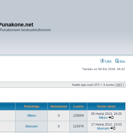
Punakone.net
Punakoneen keskustelufoorumi
UKK
Etsi
Tänään on 06 Elo 2026, 06:22
Kaikki ajat ovat UTC + 3 tuntia [
DST
]
Kirjoittaja
Vastaukset
Luettu
Uusin viesti
05 Heinä 2013, 18:25
Mikko
0
120059
Mikko
17 Heinä 2012, 23:53
bluesam
0
121976
bluesam