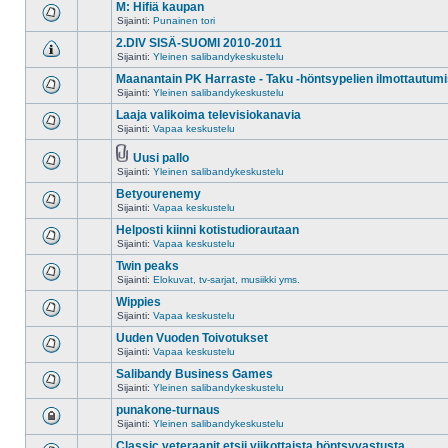
M: Hifiä kaupan
Sijainti:
Punainen tori
2.DIV SISÄ-SUOMI 2010-2011
Sijainti:
Yleinen salibandykeskustelu
Maanantain PK Harraste - Taku -höntsypelien ilmottautumi
Sijainti:
Yleinen salibandykeskustelu
Laaja valikoima televisiokanavia
Sijainti:
Vapaa keskustelu
Uusi pallo
Sijainti:
Yleinen salibandykeskustelu
Betyourenemy
Sijainti:
Vapaa keskustelu
Helposti kiinni kotistudiorautaan
Sijainti:
Vapaa keskustelu
Twin peaks
Sijainti:
Elokuvat, tv-sarjat, musiikki yms.
Wippies
Sijainti:
Vapaa keskustelu
Uuden Vuoden Toivotukset
Sijainti:
Vapaa keskustelu
Salibandy Business Games
Sijainti:
Yleinen salibandykeskustelu
punakone-turnaus
Sijainti:
Yleinen salibandykeskustelu
Classic veteraanit etsii viikottaista höntsyvastusta.