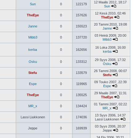
12 Maalis 2012, 18:17
Sun
0
122179
Sun
12 Kesä 2010, 02:46
TheEye
0
157626
TheEye
20 Tammi 2010, 19:08
Janne
0
155523
Janne
03 Heinä 2009, 20:00
Mibb3
0
137720
Mibb3
16 Loka 2008, 16:00
kerba
0
162656
kerba
29 Syys 2008, 17:32
Osku
0
133312
Osku
26 Tammi 2008, 00:07
Stefu
0
133579
Stefu
09 Touko 2007, 22:39
Espe
0
119965
Espe
29 Maalis 2007, 11:31
TheEye
0
135525
TheEye
01 Tammi 2007, 02:22
MR_x
0
134424
MR_x
13 Syys 2006, 14:37
Lassi Liukkonen
0
174036
Lassi Liukkonen
03 Syys 2006, 20:37
Jeppe
0
169939
Jeppe
24 Elo 2006, 20:21