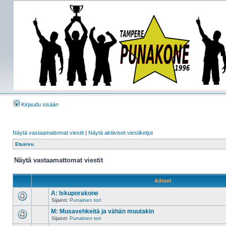
Kirjaudu sisään
Näytä vastaamattomat viestit
|
Näytä aktiiviset viestiketjut
Etusivu
Näytä vastaamattomat viestit
Aiheet
A: Iskuporakone
Sijainti:
Punainen tori
M: Musavehkeitä ja vähän muutakin
Sijainti:
Punainen tori