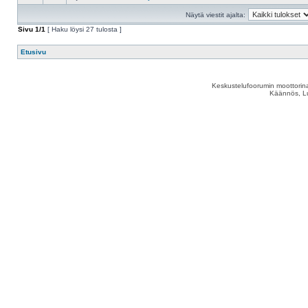
Näytä viestit ajalta:
Sivu
1
/
1
[ Haku löysi 27 tulosta ]
Etusivu
Keskustelufoorumin moottorina
Käännös, Lu