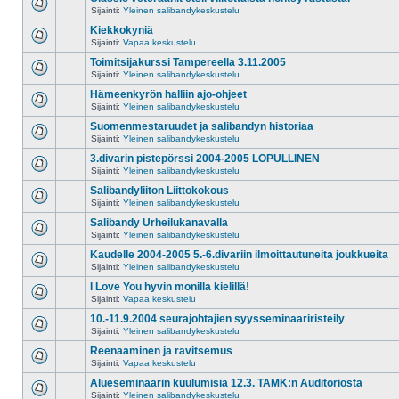
Sijainti:
Yleinen salibandykeskustelu
Kiekkokyniä
Sijainti:
Vapaa keskustelu
Toimitsijakurssi Tampereella 3.11.2005
Sijainti:
Yleinen salibandykeskustelu
Hämeenkyrön halliin ajo-ohjeet
Sijainti:
Yleinen salibandykeskustelu
Suomenmestaruudet ja salibandyn historiaa
Sijainti:
Yleinen salibandykeskustelu
3.divarin pistepörssi 2004-2005 LOPULLINEN
Sijainti:
Yleinen salibandykeskustelu
Salibandyliiton Liittokokous
Sijainti:
Yleinen salibandykeskustelu
Salibandy Urheilukanavalla
Sijainti:
Yleinen salibandykeskustelu
Kaudelle 2004-2005 5.-6.divariin ilmoittautuneita joukkueita
Sijainti:
Yleinen salibandykeskustelu
I Love You hyvin monilla kielillä!
Sijainti:
Vapaa keskustelu
10.-11.9.2004 seurajohtajien syysseminaariristeily
Sijainti:
Yleinen salibandykeskustelu
Reenaaminen ja ravitsemus
Sijainti:
Vapaa keskustelu
Alueseminaarin kuulumisia 12.3. TAMK:n Auditoriosta
Sijainti:
Yleinen salibandykeskustelu