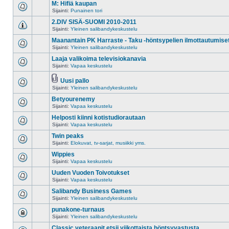
M: Hifiä kaupan
Sijainti:
Punainen tori
2.DIV SISÄ-SUOMI 2010-2011
Sijainti:
Yleinen salibandykeskustelu
Maanantain PK Harraste - Taku -höntsypelien ilmottautumise
Sijainti:
Yleinen salibandykeskustelu
Laaja valikoima televisiokanavia
Sijainti:
Vapaa keskustelu
Uusi pallo
Sijainti:
Yleinen salibandykeskustelu
Betyourenemy
Sijainti:
Vapaa keskustelu
Helposti kiinni kotistudiorautaan
Sijainti:
Vapaa keskustelu
Twin peaks
Sijainti:
Elokuvat, tv-sarjat, musiikki yms.
Wippies
Sijainti:
Vapaa keskustelu
Uuden Vuoden Toivotukset
Sijainti:
Vapaa keskustelu
Salibandy Business Games
Sijainti:
Yleinen salibandykeskustelu
punakone-turnaus
Sijainti:
Yleinen salibandykeskustelu
Classic veteraanit etsii viikottaista höntsyvastusta.