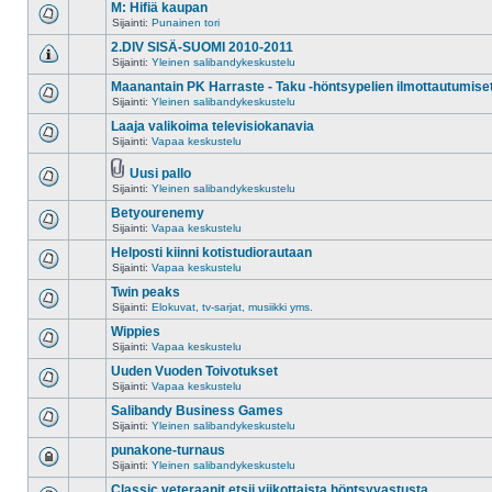
M: Hifiä kaupan
Sijainti:
Punainen tori
2.DIV SISÄ-SUOMI 2010-2011
Sijainti:
Yleinen salibandykeskustelu
Maanantain PK Harraste - Taku -höntsypelien ilmottautumise
Sijainti:
Yleinen salibandykeskustelu
Laaja valikoima televisiokanavia
Sijainti:
Vapaa keskustelu
Uusi pallo
Sijainti:
Yleinen salibandykeskustelu
Betyourenemy
Sijainti:
Vapaa keskustelu
Helposti kiinni kotistudiorautaan
Sijainti:
Vapaa keskustelu
Twin peaks
Sijainti:
Elokuvat, tv-sarjat, musiikki yms.
Wippies
Sijainti:
Vapaa keskustelu
Uuden Vuoden Toivotukset
Sijainti:
Vapaa keskustelu
Salibandy Business Games
Sijainti:
Yleinen salibandykeskustelu
punakone-turnaus
Sijainti:
Yleinen salibandykeskustelu
Classic veteraanit etsii viikottaista höntsyvastusta.