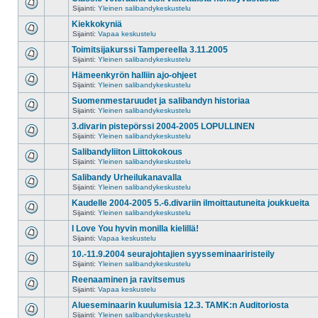
Sijainti:
Yleinen salibandykeskustelu
Kiekkokyniä
Sijainti:
Vapaa keskustelu
Toimitsijakurssi Tampereella 3.11.2005
Sijainti:
Yleinen salibandykeskustelu
Hämeenkyrön halliin ajo-ohjeet
Sijainti:
Yleinen salibandykeskustelu
Suomenmestaruudet ja salibandyn historiaa
Sijainti:
Yleinen salibandykeskustelu
3.divarin pistepörssi 2004-2005 LOPULLINEN
Sijainti:
Yleinen salibandykeskustelu
Salibandyliiton Liittokokous
Sijainti:
Yleinen salibandykeskustelu
Salibandy Urheilukanavalla
Sijainti:
Yleinen salibandykeskustelu
Kaudelle 2004-2005 5.-6.divariin ilmoittautuneita joukkueita
Sijainti:
Yleinen salibandykeskustelu
I Love You hyvin monilla kielillä!
Sijainti:
Vapaa keskustelu
10.-11.9.2004 seurajohtajien syysseminaariristeily
Sijainti:
Yleinen salibandykeskustelu
Reenaaminen ja ravitsemus
Sijainti:
Vapaa keskustelu
Alueseminaarin kuulumisia 12.3. TAMK:n Auditoriosta
Sijainti:
Yleinen salibandykeskustelu