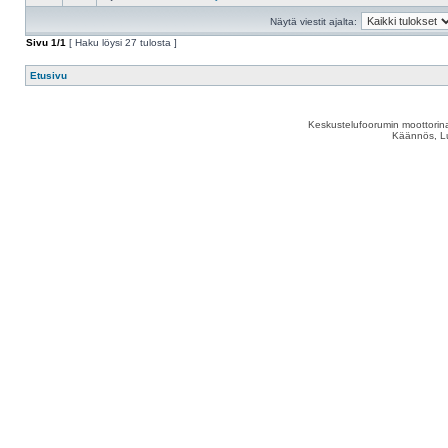
Näytä viestit ajalta:
Sivu
1
/
1
[ Haku löysi 27 tulosta ]
Etusivu
Keskustelufoorumin moottorina
Käännös, Lu