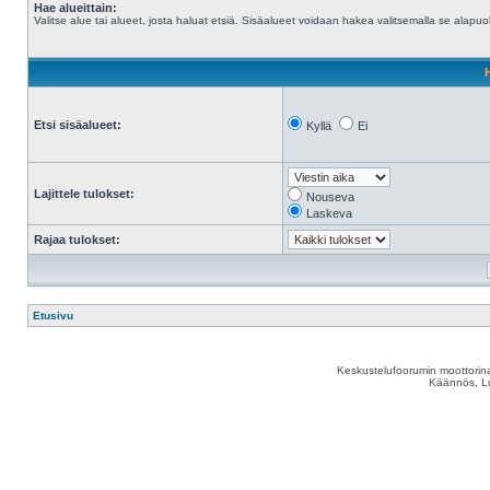
Hae alueittain:
Valitse alue tai alueet, josta haluat etsiä. Sisäalueet voidaan hakea valitsemalla se alapuol
Etsi sisäalueet:
Kyllä
Ei
Lajittele tulokset:
Nouseva
Laskeva
Rajaa tulokset:
Etusivu
Keskustelufoorumin moottorina
Käännös, Lu