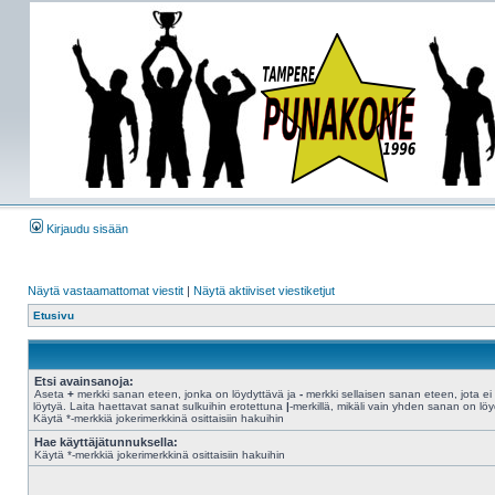
Kirjaudu sisään
Näytä vastaamattomat viestit
|
Näytä aktiiviset viestiketjut
Etusivu
Etsi avainsanoja:
Aseta
+
merkki sanan eteen, jonka on löydyttävä ja
-
merkki sellaisen sanan eteen, jota ei
löytyä. Laita haettavat sanat sulkuihin erotettuna
|
-merkillä, mikäli vain yhden sanan on löy
Käytä *-merkkiä jokerimerkkinä osittaisiin hakuihin
Hae käyttäjätunnuksella:
Käytä *-merkkiä jokerimerkkinä osittaisiin hakuihin